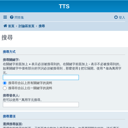
TTS
問答集
登入
首頁
討論區首頁
搜尋
搜尋
搜尋方式
搜尋關鍵字:
在關鍵字前面加上
+
表示必須被搜尋到的。在關鍵字前面加上
-
表示不必被搜尋到的。
如果關鍵字中僅有部分的字詞必須被搜尋到，那麼使用
|
把它隔開。使用
*
做為萬用字
元。
搜尋符合以上所有關鍵字的資料
搜尋符合以上任一關鍵字的資料
搜尋發表人:
您可以使用 * 萬用字元搜尋。
搜尋選項
選擇搜尋版面: