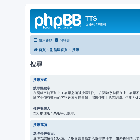
TTS
火車模型樂園
快速連結
問答集
首頁
討論區首頁
搜尋
搜尋
搜尋方式
搜尋關鍵字:
在關鍵字前面加上
+
表示必須被搜尋到的。在關鍵字前面加上
-
表示不
鍵字中僅有部分的字詞必須被搜尋到，那麼使用
|
把它隔開。使用
*
做
搜尋發表人:
您可以使用 * 萬用字元搜尋。
搜尋選項
選擇搜尋版面:
選擇您想搜尋的版面。子版面會自動加入搜尋條件中，如果要關閉此功