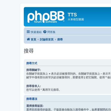
TTS
火車模型樂園
快速連結
問答集
首頁
討論區首頁
搜尋
搜尋
搜尋方式
搜尋關鍵字:
在關鍵字前面加上
+
表示必須被搜尋到的。在關鍵字前面加上
-
表示不
鍵字中僅有部分的字詞必須被搜尋到，那麼使用
|
把它隔開。使用
*
做
搜尋發表人:
您可以使用 * 萬用字元搜尋。
搜尋選項
選擇搜尋版面:
選擇您想搜尋的版面。子版面會自動加入搜尋條件中，如果要關閉此功