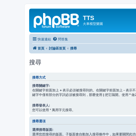
TTS
火車模型樂園
快速連結
問答集
首頁
討論區首頁
搜尋
搜尋
搜尋方式
搜尋關鍵字:
在關鍵字前面加上
+
表示必須被搜尋到的。在關鍵字前面加上
-
表示不
鍵字中僅有部分的字詞必須被搜尋到，那麼使用
|
把它隔開。使用
*
做
搜尋發表人:
您可以使用 * 萬用字元搜尋。
搜尋選項
選擇搜尋版面:
選擇您想搜尋的版面。子版面會自動加入搜尋條件中，如果要關閉此功