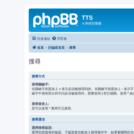
TTS
火車模型樂園
快速連結
問答集
首頁
討論區首頁
搜尋
搜尋
搜尋方式
搜尋關鍵字:
在關鍵字前面加上
+
表示必須被搜尋到的。在關鍵字前面加上
-
表示不
鍵字中僅有部分的字詞必須被搜尋到，那麼使用
|
把它隔開。使用
*
做
搜尋發表人:
您可以使用 * 萬用字元搜尋。
搜尋選項
選擇搜尋版面:
選擇您想搜尋的版面。子版面會自動加入搜尋條件中，如果要關閉此功