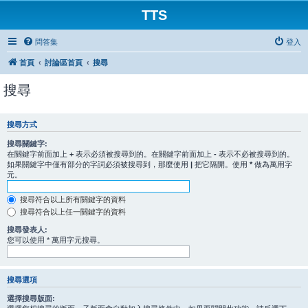
TTS
問答集
登入
首頁
討論區首頁
搜尋
搜尋
搜尋方式
搜尋關鍵字:
在關鍵字前面加上
+
表示必須被搜尋到的。在關鍵字前面加上
-
表示不必被搜尋到的。
如果關鍵字中僅有部分的字詞必須被搜尋到，那麼使用
|
把它隔開。使用
*
做為萬用字
元。
搜尋符合以上所有關鍵字的資料
搜尋符合以上任一關鍵字的資料
搜尋發表人:
您可以使用 * 萬用字元搜尋。
搜尋選項
選擇搜尋版面: