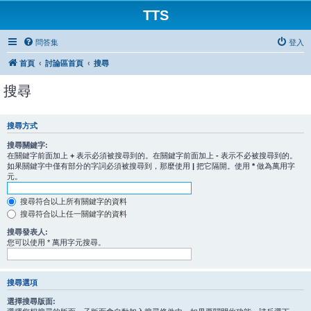
TTS
問答集
登入
首頁
討論區首頁
搜尋
搜尋
搜尋方式
搜尋關鍵字:
在關鍵字前面加上
+
表示必須被搜尋到的。在關鍵字前面加上
-
表示不必被搜尋到的。
如果關鍵字中僅有部分的字詞必須被搜尋到，那麼使用
|
把它隔開。使用
*
做為萬用字
元。
搜尋符合以上所有關鍵字的資料
搜尋符合以上任一關鍵字的資料
搜尋發表人:
您可以使用 * 萬用字元搜尋。
搜尋選項
選擇搜尋版面: