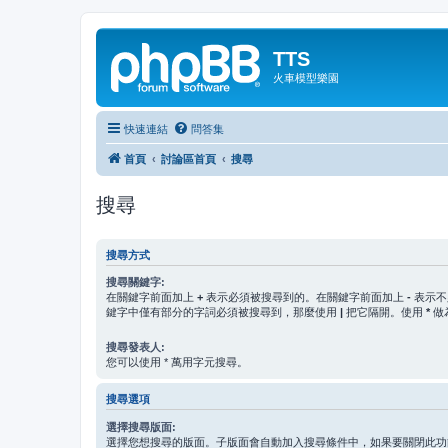
TTS
火車模型樂園
快速連結
問答集
首頁
討論區首頁
搜尋
搜尋
搜尋方式
搜尋關鍵字:
在關鍵字前面加上
+
表示必須被搜尋到的。在關鍵字前面加上
-
表示不
鍵字中僅有部分的字詞必須被搜尋到，那麼使用
|
把它隔開。使用
*
做
搜尋發表人:
您可以使用 * 萬用字元搜尋。
搜尋選項
選擇搜尋版面:
選擇您想搜尋的版面。子版面會自動加入搜尋條件中，如果要關閉此功