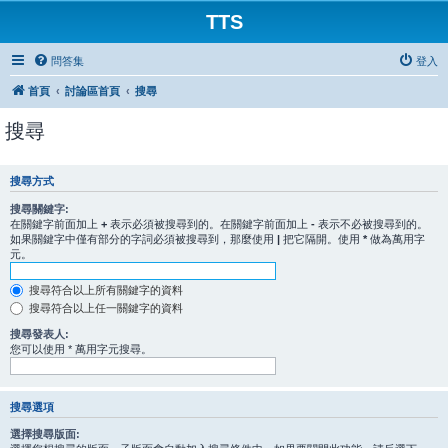
TTS
問答集
登入
首頁
討論區首頁
搜尋
搜尋
搜尋方式
搜尋關鍵字:
在關鍵字前面加上
+
表示必須被搜尋到的。在關鍵字前面加上
-
表示不必被搜尋到的。
如果關鍵字中僅有部分的字詞必須被搜尋到，那麼使用
|
把它隔開。使用
*
做為萬用字
元。
搜尋符合以上所有關鍵字的資料
搜尋符合以上任一關鍵字的資料
搜尋發表人:
您可以使用 * 萬用字元搜尋。
搜尋選項
選擇搜尋版面: