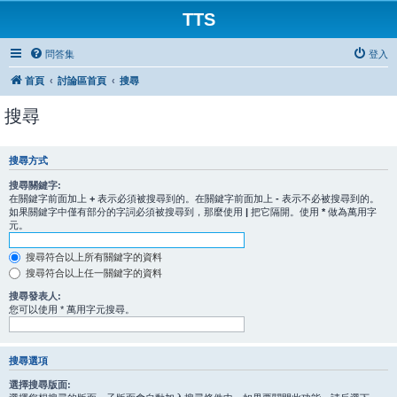
TTS
問答集
登入
首頁
討論區首頁
搜尋
搜尋
搜尋方式
搜尋關鍵字:
在關鍵字前面加上
+
表示必須被搜尋到的。在關鍵字前面加上
-
表示不必被搜尋到的。
如果關鍵字中僅有部分的字詞必須被搜尋到，那麼使用
|
把它隔開。使用
*
做為萬用字
元。
搜尋符合以上所有關鍵字的資料
搜尋符合以上任一關鍵字的資料
搜尋發表人:
您可以使用 * 萬用字元搜尋。
搜尋選項
選擇搜尋版面: