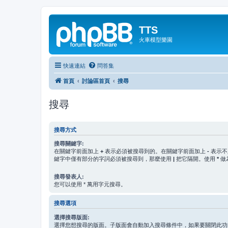
TTS
火車模型樂園
快速連結
問答集
首頁
討論區首頁
搜尋
搜尋
搜尋方式
搜尋關鍵字:
在關鍵字前面加上
+
表示必須被搜尋到的。在關鍵字前面加上
-
表示不
鍵字中僅有部分的字詞必須被搜尋到，那麼使用
|
把它隔開。使用
*
做
搜尋發表人:
您可以使用 * 萬用字元搜尋。
搜尋選項
選擇搜尋版面:
選擇您想搜尋的版面。子版面會自動加入搜尋條件中，如果要關閉此功