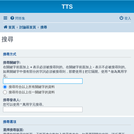
TTS
問答集
登入
首頁
討論區首頁
搜尋
搜尋
搜尋方式
搜尋關鍵字:
在關鍵字前面加上
+
表示必須被搜尋到的。在關鍵字前面加上
-
表示不必被搜尋到的。
如果關鍵字中僅有部分的字詞必須被搜尋到，那麼使用
|
把它隔開。使用
*
做為萬用字
元。
搜尋符合以上所有關鍵字的資料
搜尋符合以上任一關鍵字的資料
搜尋發表人:
您可以使用 * 萬用字元搜尋。
搜尋選項
選擇搜尋版面: