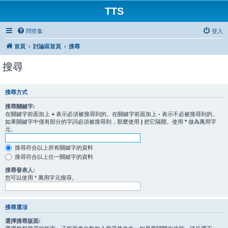
TTS
問答集
登入
首頁
討論區首頁
搜尋
搜尋
搜尋方式
搜尋關鍵字:
在關鍵字前面加上
+
表示必須被搜尋到的。在關鍵字前面加上
-
表示不必被搜尋到的。
如果關鍵字中僅有部分的字詞必須被搜尋到，那麼使用
|
把它隔開。使用
*
做為萬用字
元。
搜尋符合以上所有關鍵字的資料
搜尋符合以上任一關鍵字的資料
搜尋發表人:
您可以使用 * 萬用字元搜尋。
搜尋選項
選擇搜尋版面: