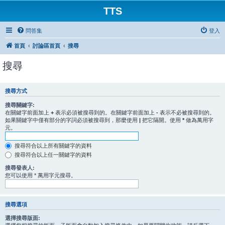
TTS
問答集
登入
首頁
討論區首頁
搜尋
搜尋
搜尋方式
搜尋關鍵字:
在關鍵字前面加上
+
表示必須被搜尋到的。在關鍵字前面加上
-
表示不必被搜尋到的。
如果關鍵字中僅有部分的字詞必須被搜尋到，那麼使用
|
把它隔開。使用
*
做為萬用字
元。
搜尋符合以上所有關鍵字的資料
搜尋符合以上任一關鍵字的資料
搜尋發表人:
您可以使用 * 萬用字元搜尋。
搜尋選項
選擇搜尋版面: