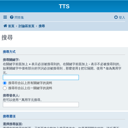
TTS
問答集
登入
首頁
討論區首頁
搜尋
搜尋
搜尋方式
搜尋關鍵字:
在關鍵字前面加上
+
表示必須被搜尋到的。在關鍵字前面加上
-
表示不必被搜尋到的。
如果關鍵字中僅有部分的字詞必須被搜尋到，那麼使用
|
把它隔開。使用
*
做為萬用字
元。
搜尋符合以上所有關鍵字的資料
搜尋符合以上任一關鍵字的資料
搜尋發表人:
您可以使用 * 萬用字元搜尋。
搜尋選項
選擇搜尋版面: