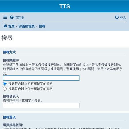
TTS
問答集
登入
首頁
討論區首頁
搜尋
搜尋
搜尋方式
搜尋關鍵字:
在關鍵字前面加上
+
表示必須被搜尋到的。在關鍵字前面加上
-
表示不必被搜尋到的。
如果關鍵字中僅有部分的字詞必須被搜尋到，那麼使用
|
把它隔開。使用
*
做為萬用字
元。
搜尋符合以上所有關鍵字的資料
搜尋符合以上任一關鍵字的資料
搜尋發表人:
您可以使用 * 萬用字元搜尋。
搜尋選項
選擇搜尋版面: