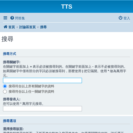
TTS
問答集
登入
首頁
討論區首頁
搜尋
搜尋
搜尋方式
搜尋關鍵字:
在關鍵字前面加上
+
表示必須被搜尋到的。在關鍵字前面加上
-
表示不必被搜尋到的。
如果關鍵字中僅有部分的字詞必須被搜尋到，那麼使用
|
把它隔開。使用
*
做為萬用字
元。
搜尋符合以上所有關鍵字的資料
搜尋符合以上任一關鍵字的資料
搜尋發表人:
您可以使用 * 萬用字元搜尋。
搜尋選項
選擇搜尋版面: