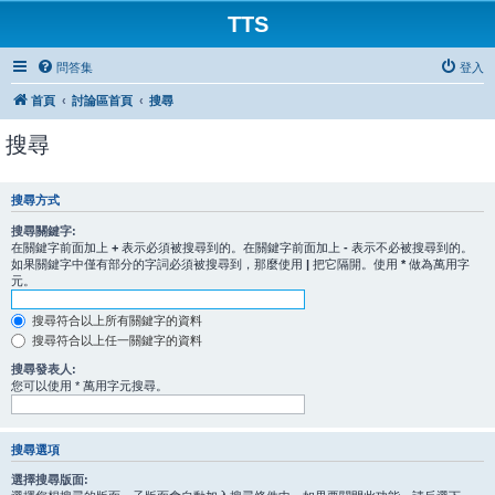
TTS
問答集
登入
首頁
討論區首頁
搜尋
搜尋
搜尋方式
搜尋關鍵字:
在關鍵字前面加上
+
表示必須被搜尋到的。在關鍵字前面加上
-
表示不必被搜尋到的。
如果關鍵字中僅有部分的字詞必須被搜尋到，那麼使用
|
把它隔開。使用
*
做為萬用字
元。
搜尋符合以上所有關鍵字的資料
搜尋符合以上任一關鍵字的資料
搜尋發表人:
您可以使用 * 萬用字元搜尋。
搜尋選項
選擇搜尋版面: