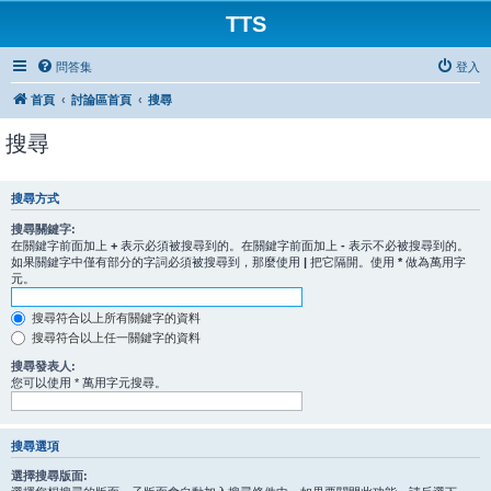
TTS
問答集
登入
首頁
討論區首頁
搜尋
搜尋
搜尋方式
搜尋關鍵字:
在關鍵字前面加上
+
表示必須被搜尋到的。在關鍵字前面加上
-
表示不必被搜尋到的。
如果關鍵字中僅有部分的字詞必須被搜尋到，那麼使用
|
把它隔開。使用
*
做為萬用字
元。
搜尋符合以上所有關鍵字的資料
搜尋符合以上任一關鍵字的資料
搜尋發表人:
您可以使用 * 萬用字元搜尋。
搜尋選項
選擇搜尋版面: