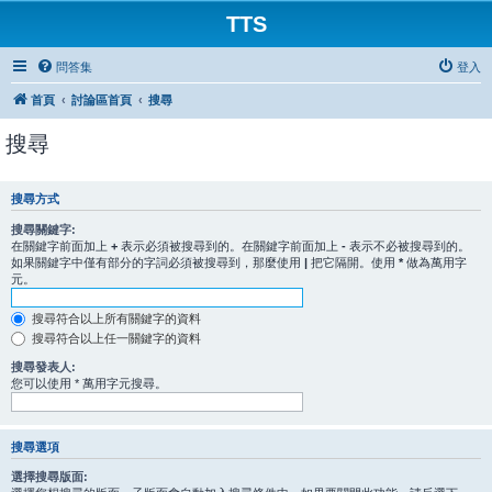
TTS
問答集
登入
首頁
討論區首頁
搜尋
搜尋
搜尋方式
搜尋關鍵字:
在關鍵字前面加上
+
表示必須被搜尋到的。在關鍵字前面加上
-
表示不必被搜尋到的。
如果關鍵字中僅有部分的字詞必須被搜尋到，那麼使用
|
把它隔開。使用
*
做為萬用字
元。
搜尋符合以上所有關鍵字的資料
搜尋符合以上任一關鍵字的資料
搜尋發表人:
您可以使用 * 萬用字元搜尋。
搜尋選項
選擇搜尋版面: