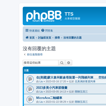
TTS
火車模型樂園
快速連結
問答集
首頁
討論區首頁
搜尋
沒有回覆的主題
沒有回覆的主題
前往進階搜尋
搜尋
進階搜尋
主題
在(美國)蒙大拿州穀倉塔裝運一列飛梭列車___空拍
由
Liu
»
2023-03-16 17:20
» 位於
北美洲的客貨列車
2023多美小汽車節徵畫
由
Liu
»
2023-03-05 14:13
» 位於
閒聊五四三
MicroAce二軸罐車
由
Liu
»
2023-01-22 08:29
» 位於
閒聊五四三