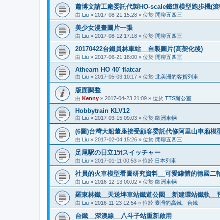
蕭博文請工廠委託代製HO-scale鐵道模型跑步機(滾
由
Liu
»
2017-08-21 15:28
» 位於
閒聊五四三
美少女漫畫圖片一張
由
Liu
»
2017-08-12 17:18
» 位於
閒聊五四三
20170422台鐵員林車站__自製圖片(高架化後)
由
Liu
»
2017-06-21 18:00
» 位於
閒聊五四三
Athearn HO 40' flatcar
由
Liu
»
2017-05-03 10:17
» 位於
北美洲的客貨列車
版面調整
由
Kenny
»
2017-04-23 21:09
» 位於
TTS辦公室
Hobbytrain KLV12
由
Liu
»
2017-03-15 09:03
» 位於
歐洲車輛
(6圖)台灣大船董座接受顧客委託代修阿里山車廂模型
由
Liu
»
2017-02-04 15:26
» 位於
閒聊五四三
足尾駅の日立15tスイッチャー
由
Liu
»
2017-01-11 00:53
» 位於
日本列車
社員的火車模型看圖研究資料__可愛罐體的德國二
由
Liu
»
2016-12-13 00:02
» 位於
歐洲車輛
羅東林鐵__天送埤車站鐵道公園__新建環站鐵軌__預
由
Liu
»
2016-11-23 12:54
» 位於
臺灣的高鐵、台鐵
台鐵__深澳線__八斗子站重新啟用