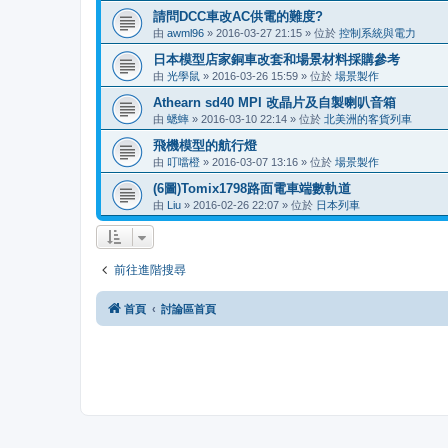
請問DCC車改AC供電的難度?
由
awml96
»
2016-03-27 21:15
» 位於
控制系統與電力
日本模型店家銅車改套和場景材料採購參考
由
光學鼠
»
2016-03-26 15:59
» 位於
場景製作
Athearn sd40 MPI 改晶片及自製喇叭音箱
由
蟋蟀
»
2016-03-10 22:14
» 位於
北美洲的客貨列車
飛機模型的航行燈
由
叮噹橙
»
2016-03-07 13:16
» 位於
場景製作
(6圖)Tomix1798路面電車端數軌道
由
Liu
»
2016-02-26 22:07
» 位於
日本列車
前往進階搜尋
首頁
討論區首頁