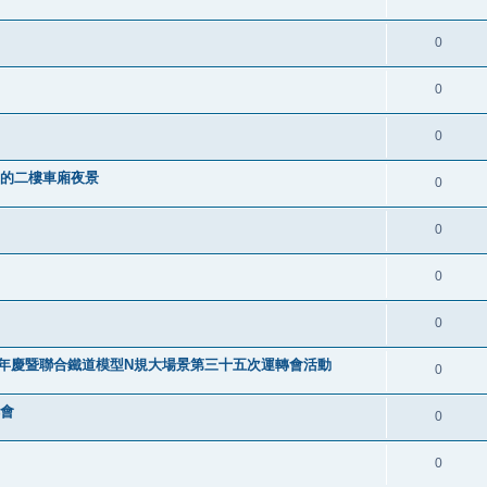
0
0
0
叮車的二樓車廂夜景
0
0
0
0
9週年慶暨聯合鐵道模型N規大場景第三十五次運轉會活動
0
轉會
0
0