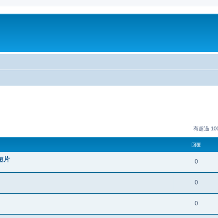
有超過 1
回覆
短片
0
0
0