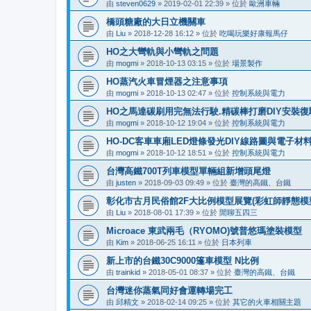
由
steven0629
»
2019-02-01 22:39
» 位於
歐洲車輛
橋頭糖廠的大日立機關車
由
Liu
»
2018-12-28 16:12
» 位於
吃喝玩樂好康報馬仔
HO之大彎軌與小彎軌之問題
由
mogmi
»
2018-10-13 03:15
» 位於
場景製作
HO蒸汽火車冒煙器之注意事項
由
mogmi
»
2018-10-13 02:47
» 位於
控制系統與電力
HO之馬達碳刷用完無法行駛.精碳棒打磨DIY安裝復
由
mogmi
»
2018-10-12 19:04
» 位於
控制系統與電力
HO-DC客車車廂LED燈條發光DIY線路圖與電子材
由
mogmi
»
2018-10-12 18:51
» 位於
控制系統與電力
台灣高鐵700T列車模型單輛組新增頭尾燈
由
justen
»
2018-09-03 09:49
» 位於
臺灣的高鐵、台鐵
彰化市古月民俗館2F大比例模型展覽(彩虹師靜態模型展
由
Liu
»
2018-08-01 17:39
» 位於
閒聊五四三
Microace 東武兩毛（RYOMO)號普悠瑪塗裝模型
由
Kim
»
2018-06-25 16:11
» 位於
日本列車
新上市的台鐵30C9000篷車模型 N比例
由
trainkid
»
2018-05-01 08:37
» 位於
臺灣的高鐵、台鐵
台灣迷你蒸氣同好會運轉場完工
由
邱精文
»
2018-02-14 09:25
» 位於
其它的火車相關主題