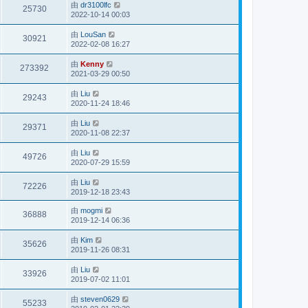
由
dr3100lfc
25730
2022-10-14 00:03
由
LouSan
30921
2022-02-08 16:27
由
Kenny
273392
2021-03-29 00:50
由
Liu
29243
2020-11-24 18:46
由
Liu
29371
2020-11-08 22:37
由
Liu
49726
2020-07-29 15:59
由
Liu
72226
2019-12-18 23:43
由
mogmi
36888
2019-12-14 06:36
由
Kim
35626
2019-11-26 08:31
由
Liu
33926
2019-07-02 11:01
由
steven0629
55233