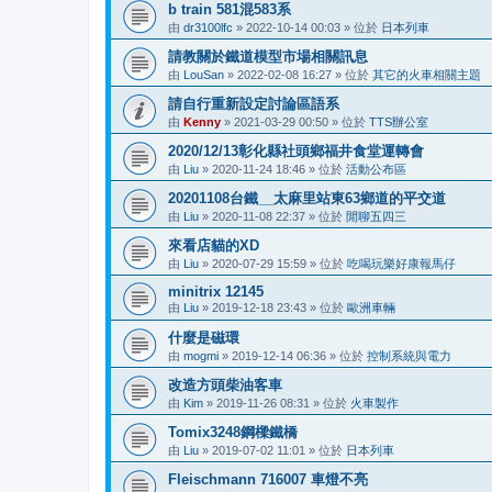
b train 581混583系
由
dr3100lfc
»
2022-10-14 00:03
» 位於
日本列車
請教關於鐵道模型市場相關訊息
由
LouSan
»
2022-02-08 16:27
» 位於
其它的火車相關主題
請自行重新設定討論區語系
由
Kenny
»
2021-03-29 00:50
» 位於
TTS辦公室
2020/12/13彰化縣社頭鄉福井食堂運轉會
由
Liu
»
2020-11-24 18:46
» 位於
活動公布區
20201108台鐵__太麻里站東63鄉道的平交道
由
Liu
»
2020-11-08 22:37
» 位於
閒聊五四三
來看店貓的XD
由
Liu
»
2020-07-29 15:59
» 位於
吃喝玩樂好康報馬仔
minitrix 12145
由
Liu
»
2019-12-18 23:43
» 位於
歐洲車輛
什麼是磁環
由
mogmi
»
2019-12-14 06:36
» 位於
控制系統與電力
改造方頭柴油客車
由
Kim
»
2019-11-26 08:31
» 位於
火車製作
Tomix3248鋼樑鐵橋
由
Liu
»
2019-07-02 11:01
» 位於
日本列車
Fleischmann 716007 車燈不亮