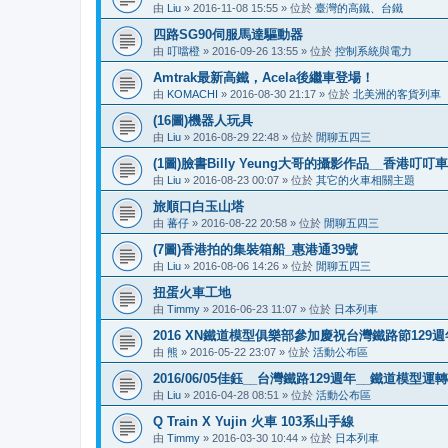
由
Liu
»
2016-11-08 15:55
» 位於
臺灣的高鐵、台鐵
四路SG90伺服馬達驅動器
由
叮噹橙
»
2016-09-26 13:55
» 位於
控制系統與電力
Amtrak最新高鐵，Acela後繼車登場！
由
KOMACHI
»
2016-08-30 21:17
» 位於
北美洲的客貨列車
(16圖)機器人玩具
由
Liu
»
2016-08-29 22:48
» 位於
閒聊五四三
(1圖)臉書Billy Yeung大哥的攝影作品__香港叮
由
Liu
»
2016-08-23 00:07
» 位於
其它的火車相關主題
旅順口白玉山塔
由
蕃仔
»
2016-08-22 20:58
» 位於
閒聊五四三
(7圖)香港拍的集裝箱船_惠港通39號
由
Liu
»
2016-08-06 14:26
» 位於
閒聊五四三
扭蛋火車工地
由
Timmy
»
2016-06-23 11:07
» 位於
日本列車
2016 XN鐵道模型俱樂部參加慶祝台灣鐵路節12
由
熊
»
2016-05-22 23:07
» 位於
活動公布區
2016/06/05佳鈺__台灣鐵路129週年__鐵道模型運
由
Liu
»
2016-04-28 08:51
» 位於
活動公布區
Q Train X Yujin 火車 103系山手線
由
Timmy
»
2016-03-30 10:44
» 位於
日本列車