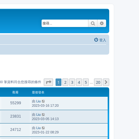
搜尋
進階搜尋
登入
第
1
頁 (共
20
頁)
1
2
3
4
5
20
下一頁
000 筆資料符合您搜尋的條件
…
觀看
最後發表
由
Liu
55299
2023-03-16 17:20
由
Liu
23831
2023-03-05 14:13
由
Liu
24712
2023-01-22 08:29