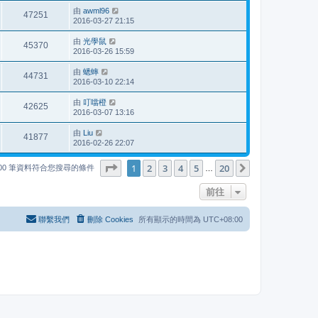
由
awml96
47251
2016-03-27 21:15
由
光學鼠
45370
2016-03-26 15:59
由
蟋蟀
44731
2016-03-10 22:14
由
叮噹橙
42625
2016-03-07 13:16
由
Liu
41877
2016-02-26 22:07
第
1
頁 (共
20
頁)
1
2
3
4
5
20
下一頁
000 筆資料符合您搜尋的條件
…
前往
聯繫我們
刪除 Cookies
所有顯示的時間為
UTC+08:00