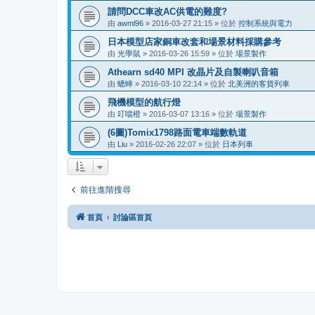
請問DCC車改AC供電的難度?
由
awml96
»
2016-03-27 21:15
» 位於
控制系統與電力
日本模型店家銅車改套和場景材料採購參考
由
光學鼠
»
2016-03-26 15:59
» 位於
場景製作
Athearn sd40 MPI 改晶片及自製喇叭音箱
由
蟋蟀
»
2016-03-10 22:14
» 位於
北美洲的客貨列車
飛機模型的航行燈
由
叮噹橙
»
2016-03-07 13:16
» 位於
場景製作
(6圖)Tomix1798路面電車端數軌道
由
Liu
»
2016-02-26 22:07
» 位於
日本列車
前往進階搜尋
首頁
討論區首頁