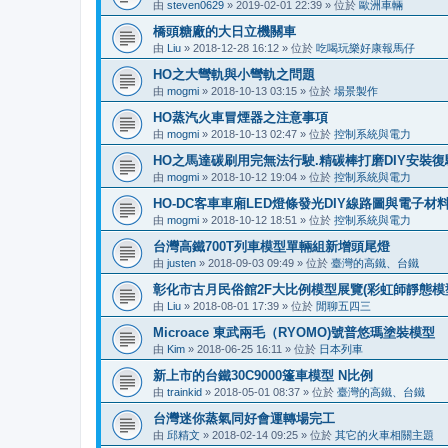
由
steven0629
»
2019-02-01 22:39
» 位於
歐洲車輛
橋頭糖廠的大日立機關車
由
Liu
»
2018-12-28 16:12
» 位於
吃喝玩樂好康報馬仔
HO之大彎軌與小彎軌之問題
由
mogmi
»
2018-10-13 03:15
» 位於
場景製作
HO蒸汽火車冒煙器之注意事項
由
mogmi
»
2018-10-13 02:47
» 位於
控制系統與電力
HO之馬達碳刷用完無法行駛.精碳棒打磨DIY安裝復
由
mogmi
»
2018-10-12 19:04
» 位於
控制系統與電力
HO-DC客車車廂LED燈條發光DIY線路圖與電子材
由
mogmi
»
2018-10-12 18:51
» 位於
控制系統與電力
台灣高鐵700T列車模型單輛組新增頭尾燈
由
justen
»
2018-09-03 09:49
» 位於
臺灣的高鐵、台鐵
彰化市古月民俗館2F大比例模型展覽(彩虹師靜態模型展
由
Liu
»
2018-08-01 17:39
» 位於
閒聊五四三
Microace 東武兩毛（RYOMO)號普悠瑪塗裝模型
由
Kim
»
2018-06-25 16:11
» 位於
日本列車
新上市的台鐵30C9000篷車模型 N比例
由
trainkid
»
2018-05-01 08:37
» 位於
臺灣的高鐵、台鐵
台灣迷你蒸氣同好會運轉場完工
由
邱精文
»
2018-02-14 09:25
» 位於
其它的火車相關主題