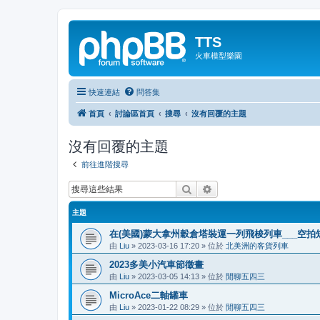
TTS
火車模型樂園
快速連結
問答集
首頁
討論區首頁
搜尋
沒有回覆的主題
沒有回覆的主題
前往進階搜尋
搜尋
進階搜尋
主題
在(美國)蒙大拿州穀倉塔裝運一列飛梭列車___空拍
由
Liu
»
2023-03-16 17:20
» 位於
北美洲的客貨列車
2023多美小汽車節徵畫
由
Liu
»
2023-03-05 14:13
» 位於
閒聊五四三
MicroAce二軸罐車
由
Liu
»
2023-01-22 08:29
» 位於
閒聊五四三