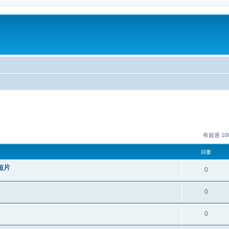
有超過 1
回覆
短片
0
0
0