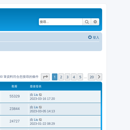
搜尋
進階搜尋
登入
第
1
頁 (共
20
頁)
1
2
3
4
5
20
下一頁
000 筆資料符合您搜尋的條件
…
觀看
最後發表
由
Liu
55329
2023-03-16 17:20
由
Liu
23844
2023-03-05 14:13
由
Liu
24727
2023-01-22 08:29