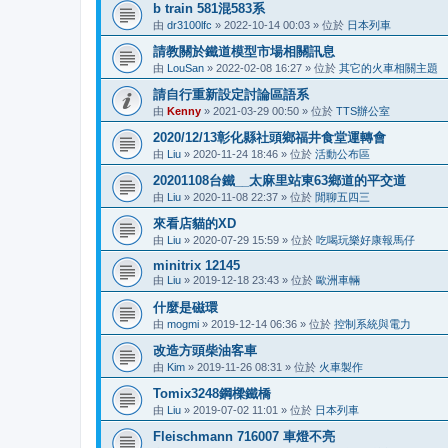
b train 581混583系
由
dr3100lfc
»
2022-10-14 00:03
» 位於
日本列車
請教關於鐵道模型市場相關訊息
由
LouSan
»
2022-02-08 16:27
» 位於
其它的火車相關主題
請自行重新設定討論區語系
由
Kenny
»
2021-03-29 00:50
» 位於
TTS辦公室
2020/12/13彰化縣社頭鄉福井食堂運轉會
由
Liu
»
2020-11-24 18:46
» 位於
活動公布區
20201108台鐵__太麻里站東63鄉道的平交道
由
Liu
»
2020-11-08 22:37
» 位於
閒聊五四三
來看店貓的XD
由
Liu
»
2020-07-29 15:59
» 位於
吃喝玩樂好康報馬仔
minitrix 12145
由
Liu
»
2019-12-18 23:43
» 位於
歐洲車輛
什麼是磁環
由
mogmi
»
2019-12-14 06:36
» 位於
控制系統與電力
改造方頭柴油客車
由
Kim
»
2019-11-26 08:31
» 位於
火車製作
Tomix3248鋼樑鐵橋
由
Liu
»
2019-07-02 11:01
» 位於
日本列車
Fleischmann 716007 車燈不亮