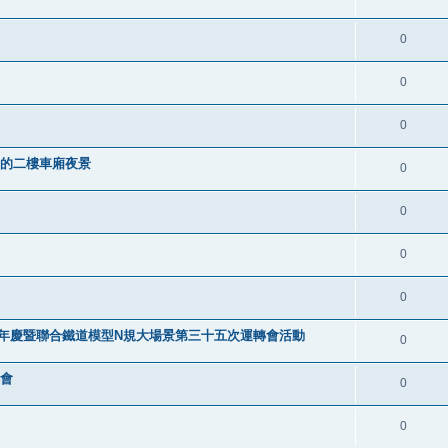
0
0
0
叮車的二樓車廂夜景
0
0
0
0
9週年慶暨聯合鐵道模型N規大場景第三十五次運轉會活動
0
轉會
0
0