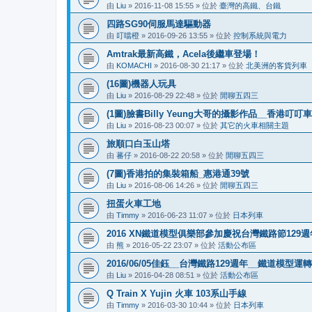
由
Liu
»
2016-11-08 15:55
» 位於
臺灣的高鐵、台鐵
四路SG90伺服馬達驅動器
由
叮噹橙
»
2016-09-26 13:55
» 位於
控制系統與電力
Amtrak最新高鐵，Acela後繼車登場！
由
KOMACHI
»
2016-08-30 21:17
» 位於
北美洲的客貨列車
(16圖)機器人玩具
由
Liu
»
2016-08-29 22:48
» 位於
閒聊五四三
(1圖)臉書Billy Yeung大哥的攝影作品__香港叮
由
Liu
»
2016-08-23 00:07
» 位於
其它的火車相關主題
旅順口白玉山塔
由
蕃仔
»
2016-08-22 20:58
» 位於
閒聊五四三
(7圖)香港拍的集裝箱船_惠港通39號
由
Liu
»
2016-08-06 14:26
» 位於
閒聊五四三
扭蛋火車工地
由
Timmy
»
2016-06-23 11:07
» 位於
日本列車
2016 XN鐵道模型俱樂部參加慶祝台灣鐵路節12
由
熊
»
2016-05-22 23:07
» 位於
活動公布區
2016/06/05佳鈺__台灣鐵路129週年__鐵道模型運
由
Liu
»
2016-04-28 08:51
» 位於
活動公布區
Q Train X Yujin 火車 103系山手線
由
Timmy
»
2016-03-30 10:44
» 位於
日本列車