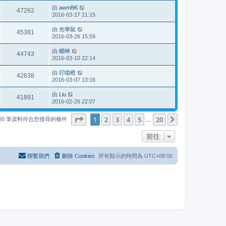
由
awml96
47262
2016-03-27 21:15
由
光學鼠
45381
2016-03-26 15:59
由
蟋蟀
44743
2016-03-10 22:14
由
叮噹橙
42638
2016-03-07 13:16
由
Liu
41891
2016-02-26 22:07
第
1
頁 (共
20
頁)
1
2
3
4
5
20
下一頁
000 筆資料符合您搜尋的條件
…
前往
聯繫我們
刪除 Cookies
所有顯示的時間為
UTC+08:00