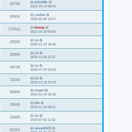
由
dr3100lfc
25746
2022-10-14 00:03
由
LouSan
30934
2022-02-08 16:27
由
Kenny
273521
2021-03-29 00:50
由
Liu
29259
2020-11-24 18:46
由
Liu
29384
2020-11-08 22:37
由
Liu
49739
2020-07-29 15:59
由
Liu
72243
2019-12-18 23:43
由
mogmi
36894
2019-12-14 06:36
由
Kim
35645
2019-11-26 08:31
由
Liu
33945
2019-07-02 11:01
由
steven0629
55252