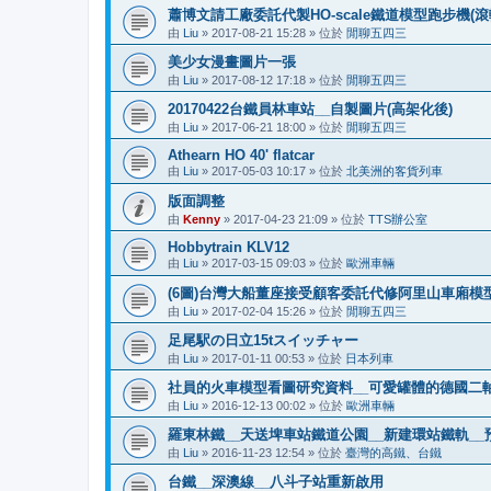
蕭博文請工廠委託代製HO-scale鐵道模型跑步機(滾
由
Liu
»
2017-08-21 15:28
» 位於
閒聊五四三
美少女漫畫圖片一張
由
Liu
»
2017-08-12 17:18
» 位於
閒聊五四三
20170422台鐵員林車站__自製圖片(高架化後)
由
Liu
»
2017-06-21 18:00
» 位於
閒聊五四三
Athearn HO 40' flatcar
由
Liu
»
2017-05-03 10:17
» 位於
北美洲的客貨列車
版面調整
由
Kenny
»
2017-04-23 21:09
» 位於
TTS辦公室
Hobbytrain KLV12
由
Liu
»
2017-03-15 09:03
» 位於
歐洲車輛
(6圖)台灣大船董座接受顧客委託代修阿里山車廂模型
由
Liu
»
2017-02-04 15:26
» 位於
閒聊五四三
足尾駅の日立15tスイッチャー
由
Liu
»
2017-01-11 00:53
» 位於
日本列車
社員的火車模型看圖研究資料__可愛罐體的德國二
由
Liu
»
2016-12-13 00:02
» 位於
歐洲車輛
羅東林鐵__天送埤車站鐵道公園__新建環站鐵軌__預
由
Liu
»
2016-11-23 12:54
» 位於
臺灣的高鐵、台鐵
台鐵__深澳線__八斗子站重新啟用