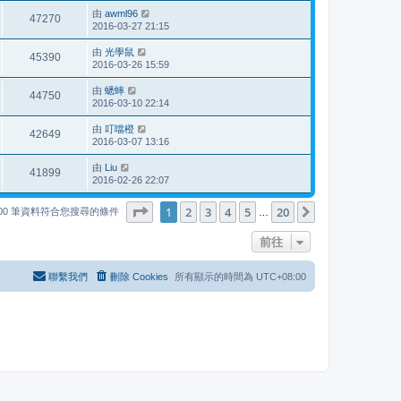
由
awml96
47270
2016-03-27 21:15
由
光學鼠
45390
2016-03-26 15:59
由
蟋蟀
44750
2016-03-10 22:14
由
叮噹橙
42649
2016-03-07 13:16
由
Liu
41899
2016-02-26 22:07
第
1
頁 (共
20
頁)
1
2
3
4
5
20
下一頁
000 筆資料符合您搜尋的條件
…
前往
聯繫我們
刪除 Cookies
所有顯示的時間為
UTC+08:00