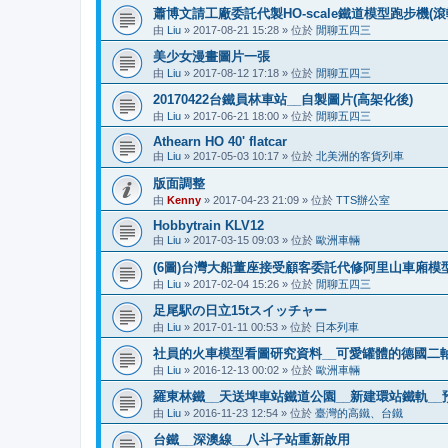
蕭博文請工廠委託代製HO-scale鐵道模型跑步機(滾
由
Liu
»
2017-08-21 15:28
» 位於
閒聊五四三
美少女漫畫圖片一張
由
Liu
»
2017-08-12 17:18
» 位於
閒聊五四三
20170422台鐵員林車站__自製圖片(高架化後)
由
Liu
»
2017-06-21 18:00
» 位於
閒聊五四三
Athearn HO 40' flatcar
由
Liu
»
2017-05-03 10:17
» 位於
北美洲的客貨列車
版面調整
由
Kenny
»
2017-04-23 21:09
» 位於
TTS辦公室
Hobbytrain KLV12
由
Liu
»
2017-03-15 09:03
» 位於
歐洲車輛
(6圖)台灣大船董座接受顧客委託代修阿里山車廂模型
由
Liu
»
2017-02-04 15:26
» 位於
閒聊五四三
足尾駅の日立15tスイッチャー
由
Liu
»
2017-01-11 00:53
» 位於
日本列車
社員的火車模型看圖研究資料__可愛罐體的德國二
由
Liu
»
2016-12-13 00:02
» 位於
歐洲車輛
羅東林鐵__天送埤車站鐵道公園__新建環站鐵軌__預
由
Liu
»
2016-11-23 12:54
» 位於
臺灣的高鐵、台鐵
台鐵__深澳線__八斗子站重新啟用