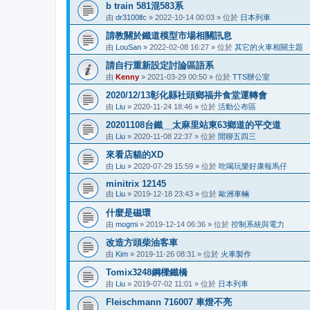
b train 581混583系
由
dr3100lfc
»
2022-10-14 00:03
» 位於
日本列車
請教關於鐵道模型市場相關訊息
由
LouSan
»
2022-02-08 16:27
» 位於
其它的火車相關主題
請自行重新設定討論區語系
由
Kenny
»
2021-03-29 00:50
» 位於
TTS辦公室
2020/12/13彰化縣社頭鄉福井食堂運轉會
由
Liu
»
2020-11-24 18:46
» 位於
活動公布區
20201108台鐵__太麻里站東63鄉道的平交道
由
Liu
»
2020-11-08 22:37
» 位於
閒聊五四三
來看店貓的XD
由
Liu
»
2020-07-29 15:59
» 位於
吃喝玩樂好康報馬仔
minitrix 12145
由
Liu
»
2019-12-18 23:43
» 位於
歐洲車輛
什麼是磁環
由
mogmi
»
2019-12-14 06:36
» 位於
控制系統與電力
改造方頭柴油客車
由
Kim
»
2019-11-26 08:31
» 位於
火車製作
Tomix3248鋼樑鐵橋
由
Liu
»
2019-07-02 11:01
» 位於
日本列車
Fleischmann 716007 車燈不亮