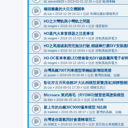
由
steven0629
»
2019-02-01 22:39
» 位於
歐洲車輛
橋頭糖廠的大日立機關車
由
Liu
»
2018-12-28 16:12
» 位於
吃喝玩樂好康報馬仔
HO之大彎軌與小彎軌之問題
由
mogmi
»
2018-10-13 03:15
» 位於
場景製作
HO蒸汽火車冒煙器之注意事項
由
mogmi
»
2018-10-13 02:47
» 位於
控制系統與電力
HO之馬達碳刷用完無法行駛.精碳棒打磨DIY安裝復
由
mogmi
»
2018-10-12 19:04
» 位於
控制系統與電力
HO-DC客車車廂LED燈條發光DIY線路圖與電子材
由
mogmi
»
2018-10-12 18:51
» 位於
控制系統與電力
台灣高鐵700T列車模型單輛組新增頭尾燈
由
justen
»
2018-09-03 09:49
» 位於
臺灣的高鐵、台鐵
彰化市古月民俗館2F大比例模型展覽(彩虹師靜態模型展
由
Liu
»
2018-08-01 17:39
» 位於
閒聊五四三
Microace 東武兩毛（RYOMO)號普悠瑪塗裝模型
由
Kim
»
2018-06-25 16:11
» 位於
日本列車
新上市的台鐵30C9000篷車模型 N比例
由
trainkid
»
2018-05-01 08:37
» 位於
臺灣的高鐵、台鐵
台灣迷你蒸氣同好會運轉場完工
由
邱精文
»
2018-02-14 09:25
» 位於
其它的火車相關主題