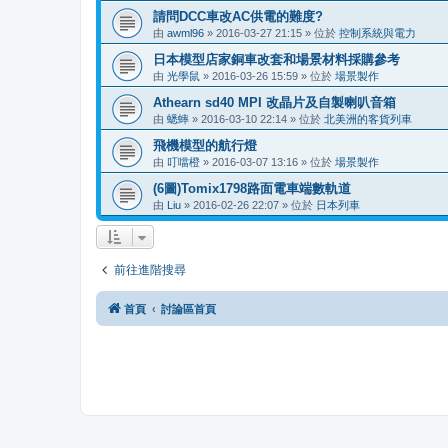
請問DCC車改AC供電的難度?
由
awml96
»
2016-03-27 21:15
» 位於
控制系統與電力
日本模型店家銅車改套和場景材料採購參考
由
光學鼠
»
2016-03-26 15:59
» 位於
場景製作
Athearn sd40 MPI 改晶片及自製喇叭音箱
由
蟋蟀
»
2016-03-10 22:14
» 位於
北美洲的客貨列車
飛機模型的航行燈
由
叮噹橙
»
2016-03-07 13:16
» 位於
場景製作
(6圖)Tomix1798路面電車端數軌道
由
Liu
»
2016-02-26 22:07
» 位於
日本列車
前往進階搜尋
首頁
討論區首頁