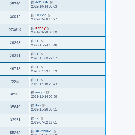
由
dr3100lfc
25750
2022-10-14 00:03
由
LouSan
30942
2022-02-08 16:27
由
Kenny
273619
2021-03-29 00:50
由
Liu
29263
2020-11-24 18:46
由
Liu
29391
2020-11-08 22:37
由
Liu
49748
2020-07-29 15:59
由
Liu
72255
2019-12-18 23:43
由
mogmi
36902
2019-12-14 06:36
由
Kim
35649
2019-11-26 08:31
由
Liu
33951
2019-07-02 11:01
由
steven0629
55263