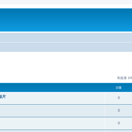
有超過 1
回覆
短片
0
0
0