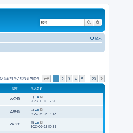
搜尋
進階搜尋
登入
第
1
頁 (共
20
頁)
1
2
3
4
5
20
下一頁
000 筆資料符合您搜尋的條件
…
觀看
最後發表
由
Liu
55348
2023-03-16 17:20
由
Liu
23849
2023-03-05 14:13
由
Liu
24728
2023-01-22 08:29