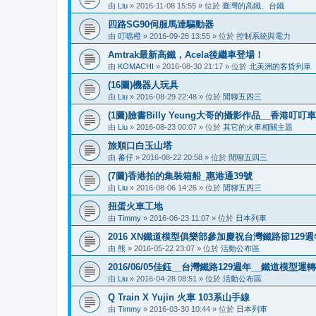
由
Liu
»
2016-11-08 15:55
» 位於
臺灣的高鐵、台鐵
四路SG90伺服馬達驅動器
由
叮噹橙
»
2016-09-26 13:55
» 位於
控制系統與電力
Amtrak最新高鐵，Acela後繼車登場！
由
KOMACHI
»
2016-08-30 21:17
» 位於
北美洲的客貨列車
(16圖)機器人玩具
由
Liu
»
2016-08-29 22:48
» 位於
閒聊五四三
(1圖)臉書Billy Yeung大哥的攝影作品__香港叮
由
Liu
»
2016-08-23 00:07
» 位於
其它的火車相關主題
旅順口白玉山塔
由
蕃仔
»
2016-08-22 20:58
» 位於
閒聊五四三
(7圖)香港拍的集裝箱船_惠港通39號
由
Liu
»
2016-08-06 14:26
» 位於
閒聊五四三
扭蛋火車工地
由
Timmy
»
2016-06-23 11:07
» 位於
日本列車
2016 XN鐵道模型俱樂部參加慶祝台灣鐵路節12
由
熊
»
2016-05-22 23:07
» 位於
活動公布區
2016/06/05佳鈺__台灣鐵路129週年__鐵道模型運
由
Liu
»
2016-04-28 08:51
» 位於
活動公布區
Q Train X Yujin 火車 103系山手線
由
Timmy
»
2016-03-30 10:44
» 位於
日本列車