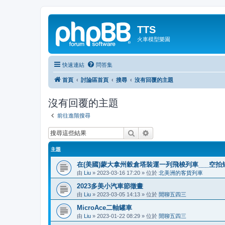
TTS
火車模型樂園
快速連結
問答集
首頁
討論區首頁
搜尋
沒有回覆的主題
沒有回覆的主題
前往進階搜尋
搜尋
進階搜尋
主題
在(美國)蒙大拿州穀倉塔裝運一列飛梭列車___空拍
由
Liu
»
2023-03-16 17:20
» 位於
北美洲的客貨列車
2023多美小汽車節徵畫
由
Liu
»
2023-03-05 14:13
» 位於
閒聊五四三
MicroAce二軸罐車
由
Liu
»
2023-01-22 08:29
» 位於
閒聊五四三