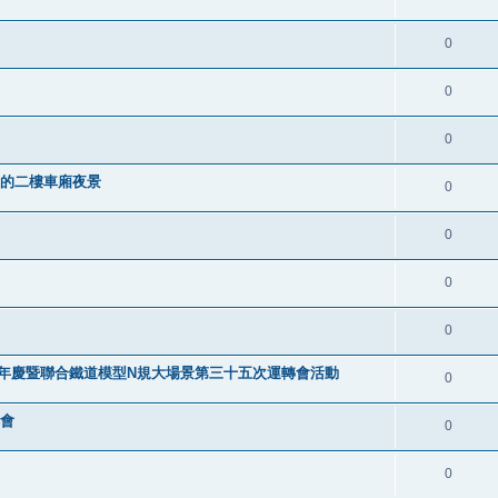
0
0
0
叮車的二樓車廂夜景
0
0
0
0
9週年慶暨聯合鐵道模型N規大場景第三十五次運轉會活動
0
轉會
0
0