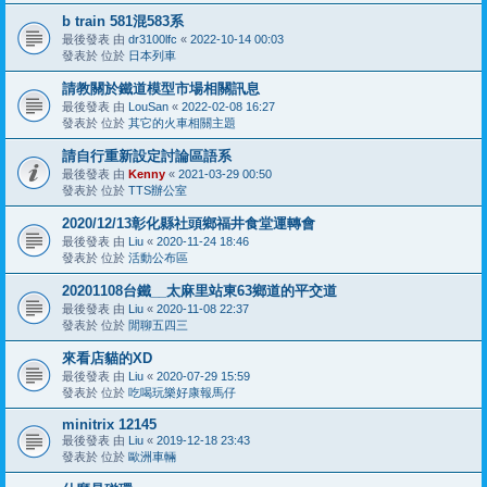
b train 581混583系
最後發表 由
dr3100lfc
«
2022-10-14 00:03
發表於 位於
日本列車
請教關於鐵道模型市場相關訊息
最後發表 由
LouSan
«
2022-02-08 16:27
發表於 位於
其它的火車相關主題
請自行重新設定討論區語系
最後發表 由
Kenny
«
2021-03-29 00:50
發表於 位於
TTS辦公室
2020/12/13彰化縣社頭鄉福井食堂運轉會
最後發表 由
Liu
«
2020-11-24 18:46
發表於 位於
活動公布區
20201108台鐵__太麻里站東63鄉道的平交道
最後發表 由
Liu
«
2020-11-08 22:37
發表於 位於
閒聊五四三
來看店貓的XD
最後發表 由
Liu
«
2020-07-29 15:59
發表於 位於
吃喝玩樂好康報馬仔
minitrix 12145
最後發表 由
Liu
«
2019-12-18 23:43
發表於 位於
歐洲車輛