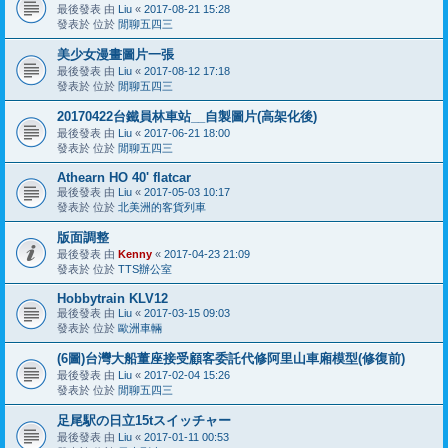
最後發表 由
Liu
«
2017-08-21 15:28
發表於 位於
閒聊五四三
美少女漫畫圖片一張
最後發表 由
Liu
«
2017-08-12 17:18
發表於 位於
閒聊五四三
20170422台鐵員林車站__自製圖片(高架化後)
最後發表 由
Liu
«
2017-06-21 18:00
發表於 位於
閒聊五四三
Athearn HO 40' flatcar
最後發表 由
Liu
«
2017-05-03 10:17
發表於 位於
北美洲的客貨列車
版面調整
最後發表 由
Kenny
«
2017-04-23 21:09
發表於 位於
TTS辦公室
Hobbytrain KLV12
最後發表 由
Liu
«
2017-03-15 09:03
發表於 位於
歐洲車輛
(6圖)台灣大船董座接受顧客委託代修阿里山車廂模型(修復前)
最後發表 由
Liu
«
2017-02-04 15:26
發表於 位於
閒聊五四三
足尾駅の日立15tスイッチャー
最後發表 由
Liu
«
2017-01-11 00:53