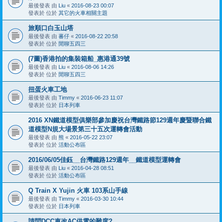
最後發表 由
Liu
«
2016-08-23 00:07
發表於 位於
其它的火車相關主題
旅順口白玉山塔
最後發表 由
蕃仔
«
2016-08-22 20:58
發表於 位於
閒聊五四三
(7圖)香港拍的集裝箱船_惠港通39號
最後發表 由
Liu
«
2016-08-06 14:26
發表於 位於
閒聊五四三
扭蛋火車工地
最後發表 由
Timmy
«
2016-06-23 11:07
發表於 位於
日本列車
2016 XN鐵道模型俱樂部參加慶祝台灣鐵路節129週年慶暨聯合鐵
道模型N規大場景第三十五次運轉會活動
最後發表 由
熊
«
2016-05-22 23:07
發表於 位於
活動公布區
2016/06/05佳鈺__台灣鐵路129週年__鐵道模型運轉會
最後發表 由
Liu
«
2016-04-28 08:51
發表於 位於
活動公布區
Q Train X Yujin 火車 103系山手線
最後發表 由
Timmy
«
2016-03-30 10:44
發表於 位於
日本列車
請問DCC車改AC供電的難度?