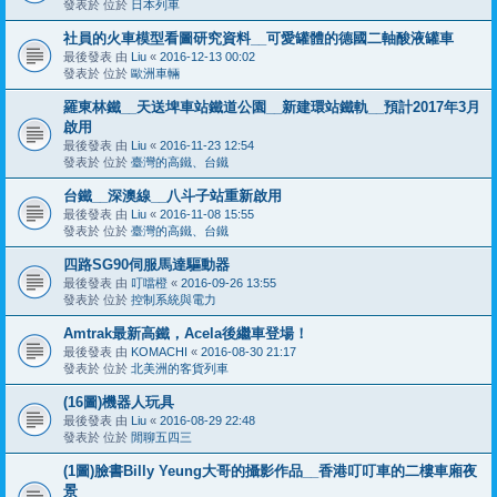
發表於 位於
日本列車
社員的火車模型看圖研究資料__可愛罐體的德國二軸酸液罐車
最後發表 由
Liu
«
2016-12-13 00:02
發表於 位於
歐洲車輛
羅東林鐵__天送埤車站鐵道公園__新建環站鐵軌__預計2017年3月
啟用
最後發表 由
Liu
«
2016-11-23 12:54
發表於 位於
臺灣的高鐵、台鐵
台鐵__深澳線__八斗子站重新啟用
最後發表 由
Liu
«
2016-11-08 15:55
發表於 位於
臺灣的高鐵、台鐵
四路SG90伺服馬達驅動器
最後發表 由
叮噹橙
«
2016-09-26 13:55
發表於 位於
控制系統與電力
Amtrak最新高鐵，Acela後繼車登場！
最後發表 由
KOMACHI
«
2016-08-30 21:17
發表於 位於
北美洲的客貨列車
(16圖)機器人玩具
最後發表 由
Liu
«
2016-08-29 22:48
發表於 位於
閒聊五四三
(1圖)臉書Billy Yeung大哥的攝影作品__香港叮叮車的二樓車廂夜
景