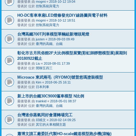
最後發表 由
mogmi
«
2018-10-12 19:04
發表於 位於
控制系統與電力
HO-DC客車車廂LED燈條發光DIY線路圖與電子材料
最後發表 由
mogmi
«
2018-10-12 18:51
發表於 位於
控制系統與電力
台灣高鐵700T列車模型單輛組新增頭尾燈
最後發表 由
justen
«
2018-09-03 09:49
發表於 位於
臺灣的高鐵、台鐵
彰化市古月民俗館2F大比例模型展覽(彩虹師靜態模型展)展期到
20180922截止
最後發表 由
Liu
«
2018-08-01 17:39
發表於 位於
閒聊五四三
Microace 東武兩毛（RYOMO)號普悠瑪塗裝模型
最後發表 由
Kim
«
2018-06-25 16:11
發表於 位於
日本列車
新上市的台鐵30C9000篷車模型 N比例
最後發表 由
trainkid
«
2018-05-01 08:37
發表於 位於
臺灣的高鐵、台鐵
台灣迷你蒸氣同好會運轉場完工
最後發表 由
邱精文
«
2018-02-14 09:25
發表於 位於
其它的火車相關主題
蕭博文請工廠委託代製HO-scale鐵道模型跑步機(滾輪)