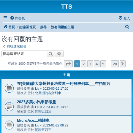
TTS
問答集
登入
搜
首頁
討論區首頁
搜尋
沒有回覆的主題
尋
沒有回覆的主題
前往進階搜尋
搜尋
進階搜尋
第
1
頁 (共
20
頁)
1
2
3
4
5
20
下
有超過 1000 筆資料符合您搜尋的條件
…
主題
在(美國)蒙大拿州穀倉塔裝運一列飛梭列車___空拍短片
最後發表 由
Liu
«
2023-03-16 17:20
發表於 位於
北美洲的客貨列車
2023多美小汽車節徵畫
最後發表 由
Liu
«
2023-03-05 14:13
發表於 位於
閒聊五四三
MicroAce二軸罐車
最後發表 由
Liu
«
2023-01-22 08:29
發表於 位於
閒聊五四三