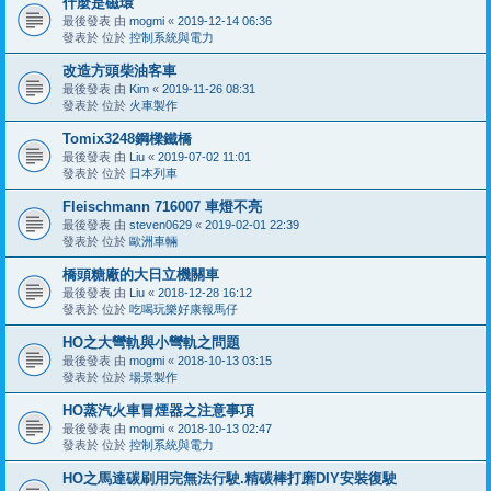
什麼是磁環
最後發表 由
mogmi
«
2019-12-14 06:36
發表於 位於
控制系統與電力
改造方頭柴油客車
最後發表 由
Kim
«
2019-11-26 08:31
發表於 位於
火車製作
Tomix3248鋼樑鐵橋
最後發表 由
Liu
«
2019-07-02 11:01
發表於 位於
日本列車
Fleischmann 716007 車燈不亮
最後發表 由
steven0629
«
2019-02-01 22:39
發表於 位於
歐洲車輛
橋頭糖廠的大日立機關車
最後發表 由
Liu
«
2018-12-28 16:12
發表於 位於
吃喝玩樂好康報馬仔
HO之大彎軌與小彎軌之問題
最後發表 由
mogmi
«
2018-10-13 03:15
發表於 位於
場景製作
HO蒸汽火車冒煙器之注意事項
最後發表 由
mogmi
«
2018-10-13 02:47
發表於 位於
控制系統與電力
HO之馬達碳刷用完無法行駛.精碳棒打磨DIY安裝復駛