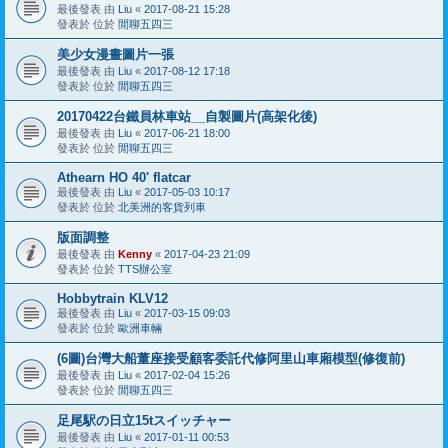
最後發表 由
Liu
«
2017-08-21 15:28
發表於 位於
閒聊五四三
美少女漫畫圖片一張
最後發表 由
Liu
«
2017-08-12 17:18
發表於 位於
閒聊五四三
20170422台鐵員林車站__自製圖片(高架化後)
最後發表 由
Liu
«
2017-06-21 18:00
發表於 位於
閒聊五四三
Athearn HO 40' flatcar
最後發表 由
Liu
«
2017-05-03 10:17
發表於 位於
北美洲的客貨列車
版面調整
最後發表 由
Kenny
«
2017-04-23 21:09
發表於 位於
TTS辦公室
Hobbytrain KLV12
最後發表 由
Liu
«
2017-03-15 09:03
發表於 位於
歐洲車輛
(6圖)台灣大船董座接受顧客委託代修阿里山車廂模型(修復前)
最後發表 由
Liu
«
2017-02-04 15:26
發表於 位於
閒聊五四三
足尾駅の日立15tスイッチャー
最後發表 由
Liu
«
2017-01-11 00:53