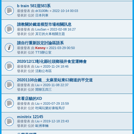
b train 581混583系
最後發表 由
dr3100lfc
«
2022-10-14 00:03
發表於 位於
日本列車
請教關於鐵道模型市場相關訊息
最後發表 由
LouSan
«
2022-02-08 16:27
發表於 位於
其它的火車相關主題
請自行重新設定討論區語系
最後發表 由
Kenny
«
2021-03-29 00:50
發表於 位於
TTS辦公室
2020/12/13彰化縣社頭鄉福井食堂運轉會
最後發表 由
Liu
«
2020-11-24 18:46
發表於 位於
活動公布區
20201108台鐵__太麻里站東63鄉道的平交道
最後發表 由
Liu
«
2020-11-08 22:37
發表於 位於
閒聊五四三
來看店貓的XD
最後發表 由
Liu
«
2020-07-29 15:59
發表於 位於
吃喝玩樂好康報馬仔
minitrix 12145
最後發表 由
Liu
«
2019-12-18 23:43
發表於 位於
歐洲車輛