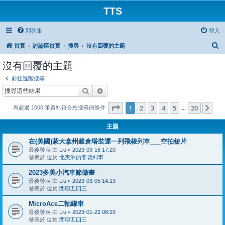
TTS
問答集
登入
搜
首頁
討論區首頁
搜尋
沒有回覆的主題
尋
沒有回覆的主題
前往進階搜尋
搜尋
進階搜尋
第
1
頁 (共
20
頁)
1
2
3
4
5
20
下
有超過 1000 筆資料符合您搜尋的條件
…
主題
在(美國)蒙大拿州穀倉塔裝運一列飛梭列車___空拍短片
最後發表 由
Liu
«
2023-03-16 17:20
發表於 位於
北美洲的客貨列車
2023多美小汽車節徵畫
最後發表 由
Liu
«
2023-03-05 14:13
發表於 位於
閒聊五四三
MicroAce二軸罐車
最後發表 由
Liu
«
2023-01-22 08:29
發表於 位於
閒聊五四三