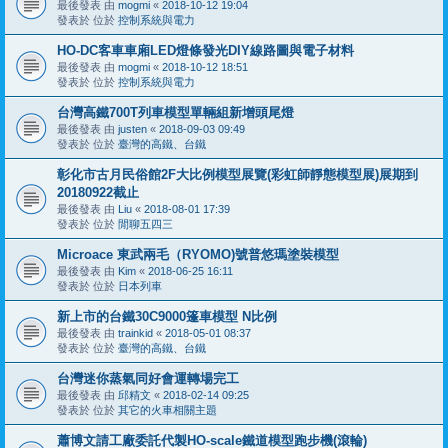
最後發表 由
mogmi
«
2018-10-12 19:04
發表於 位於
控制系統與電力
HO-DC客車車廂LED燈條發光DIY線路圖與電子材料
最後發表 由
mogmi
«
2018-10-12 18:51
發表於 位於
控制系統與電力
台灣高鐵700T列車模型單輛組新增頭尾燈
最後發表 由
justen
«
2018-09-03 09:49
發表於 位於
臺灣的高鐵、台鐵
彰化市古月民俗館2F大比例模型展覽(彩虹師靜態模型展)展期到
20180922截止
最後發表 由
Liu
«
2018-08-01 17:39
發表於 位於
閒聊五四三
Microace 東武兩毛（RYOMO)號普悠瑪塗裝模型
最後發表 由
Kim
«
2018-06-25 16:11
發表於 位於
日本列車
新上市的台鐵30C9000篷車模型 N比例
最後發表 由
trainkid
«
2018-05-01 08:37
發表於 位於
臺灣的高鐵、台鐵
台灣迷你蒸氣同好會運轉場完工
最後發表 由
邱精文
«
2018-02-14 09:25
發表於 位於
其它的火車相關主題
蕭博文請工廠委託代製HO-scale鐵道模型跑步機(滾輪)