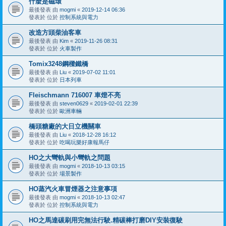
什麼是磁環
最後發表 由
mogmi
«
2019-12-14 06:36
發表於 位於
控制系統與電力
改造方頭柴油客車
最後發表 由
Kim
«
2019-11-26 08:31
發表於 位於
火車製作
Tomix3248鋼樑鐵橋
最後發表 由
Liu
«
2019-07-02 11:01
發表於 位於
日本列車
Fleischmann 716007 車燈不亮
最後發表 由
steven0629
«
2019-02-01 22:39
發表於 位於
歐洲車輛
橋頭糖廠的大日立機關車
最後發表 由
Liu
«
2018-12-28 16:12
發表於 位於
吃喝玩樂好康報馬仔
HO之大彎軌與小彎軌之問題
最後發表 由
mogmi
«
2018-10-13 03:15
發表於 位於
場景製作
HO蒸汽火車冒煙器之注意事項
最後發表 由
mogmi
«
2018-10-13 02:47
發表於 位於
控制系統與電力
HO之馬達碳刷用完無法行駛.精碳棒打磨DIY安裝復駛