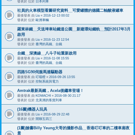
發表於 位於
日本列車
社員的火車模型看圖研究資料__可愛罐體的德國二軸酸液罐車
最後發表 由
Liu
«
2016-12-13 00:02
發表於 位於
歐洲車輛
羅東林鐵__天送埤車站鐵道公園__新建環站鐵軌__預計2017年3月
啟用
最後發表 由
Liu
«
2016-11-23 12:54
發表於 位於
臺灣的高鐵、台鐵
台鐵__深澳線__八斗子站重新啟用
最後發表 由
Liu
«
2016-11-08 15:55
發表於 位於
臺灣的高鐵、台鐵
四路SG90伺服馬達驅動器
最後發表 由
叮噹橙
«
2016-09-26 13:55
發表於 位於
控制系統與電力
Amtrak最新高鐵，Acela後繼車登場！
最後發表 由
KOMACHI
«
2016-08-30 21:17
發表於 位於
北美洲的客貨列車
(16圖)機器人玩具
最後發表 由
Liu
«
2016-08-29 22:48
發表於 位於
閒聊五四三
(1圖)臉書Billy Yeung大哥的攝影作品__香港叮叮車的二樓車廂夜
景