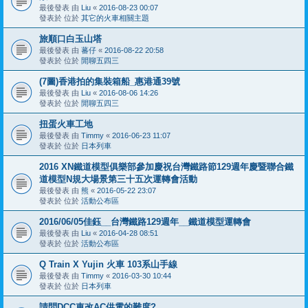
最後發表 由
Liu
«
2016-08-23 00:07
發表於 位於
其它的火車相關主題
旅順口白玉山塔
最後發表 由
蕃仔
«
2016-08-22 20:58
發表於 位於
閒聊五四三
(7圖)香港拍的集裝箱船_惠港通39號
最後發表 由
Liu
«
2016-08-06 14:26
發表於 位於
閒聊五四三
扭蛋火車工地
最後發表 由
Timmy
«
2016-06-23 11:07
發表於 位於
日本列車
2016 XN鐵道模型俱樂部參加慶祝台灣鐵路節129週年慶暨聯合鐵
道模型N規大場景第三十五次運轉會活動
最後發表 由
熊
«
2016-05-22 23:07
發表於 位於
活動公布區
2016/06/05佳鈺__台灣鐵路129週年__鐵道模型運轉會
最後發表 由
Liu
«
2016-04-28 08:51
發表於 位於
活動公布區
Q Train X Yujin 火車 103系山手線
最後發表 由
Timmy
«
2016-03-30 10:44
發表於 位於
日本列車
請問DCC車改AC供電的難度?