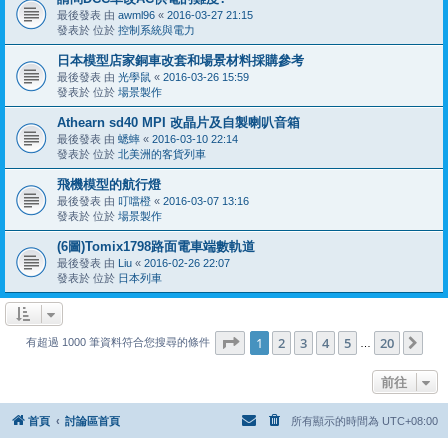
最後發表 由
awml96
«
2016-03-27 21:15
發表於 位於
控制系統與電力
日本模型店家銅車改套和場景材料採購參考
最後發表 由
光學鼠
«
2016-03-26 15:59
發表於 位於
場景製作
Athearn sd40 MPI 改晶片及自製喇叭音箱
最後發表 由
蟋蟀
«
2016-03-10 22:14
發表於 位於
北美洲的客貨列車
飛機模型的航行燈
最後發表 由
叮噹橙
«
2016-03-07 13:16
發表於 位於
場景製作
(6圖)Tomix1798路面電車端數軌道
最後發表 由
Liu
«
2016-02-26 22:07
發表於 位於
日本列車
第
1
頁 (共
20
頁)
1
2
3
4
5
20
下
有超過 1000 筆資料符合您搜尋的條件
…
前往
首頁
討論區首頁
所有顯示的時間為
UTC+08:00