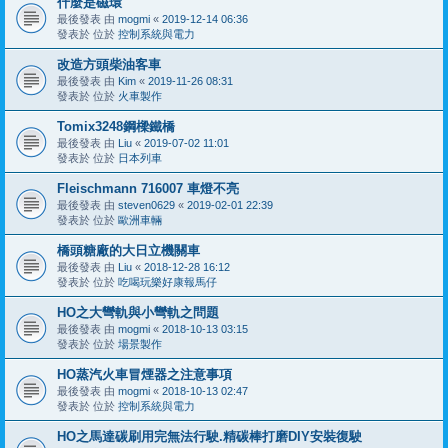
什麼是磁環
最後發表 由
mogmi
«
2019-12-14 06:36
發表於 位於
控制系統與電力
改造方頭柴油客車
最後發表 由
Kim
«
2019-11-26 08:31
發表於 位於
火車製作
Tomix3248鋼樑鐵橋
最後發表 由
Liu
«
2019-07-02 11:01
發表於 位於
日本列車
Fleischmann 716007 車燈不亮
最後發表 由
steven0629
«
2019-02-01 22:39
發表於 位於
歐洲車輛
橋頭糖廠的大日立機關車
最後發表 由
Liu
«
2018-12-28 16:12
發表於 位於
吃喝玩樂好康報馬仔
HO之大彎軌與小彎軌之問題
最後發表 由
mogmi
«
2018-10-13 03:15
發表於 位於
場景製作
HO蒸汽火車冒煙器之注意事項
最後發表 由
mogmi
«
2018-10-13 02:47
發表於 位於
控制系統與電力
HO之馬達碳刷用完無法行駛.精碳棒打磨DIY安裝復駛