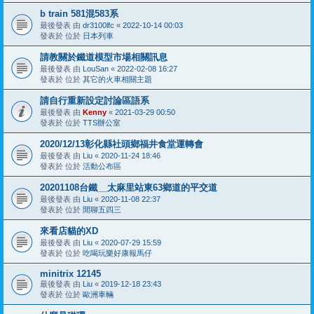
b train 581混583系
最後發表 由
dr3100lfc
«
2022-10-14 00:03
發表於 位於
日本列車
請教關於鐵道模型市場相關訊息
最後發表 由
LouSan
«
2022-02-08 16:27
發表於 位於
其它的火車相關主題
請自行重新設定討論區語系
最後發表 由
Kenny
«
2021-03-29 00:50
發表於 位於
TTS辦公室
2020/12/13彰化縣社頭鄉福井食堂運轉會
最後發表 由
Liu
«
2020-11-24 18:46
發表於 位於
活動公布區
20201108台鐵__太麻里站東63鄉道的平交道
最後發表 由
Liu
«
2020-11-08 22:37
發表於 位於
閒聊五四三
來看店貓的XD
最後發表 由
Liu
«
2020-07-29 15:59
發表於 位於
吃喝玩樂好康報馬仔
minitrix 12145
最後發表 由
Liu
«
2019-12-18 23:43
發表於 位於
歐洲車輛