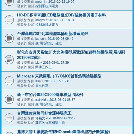
最後發表 由
mogmi
«
2018-10-12 19:04
發表於 位於
控制系統與電力
HO-DC客車車廂LED燈條發光DIY線路圖與電子材料
最後發表 由
mogmi
«
2018-10-12 18:51
發表於 位於
控制系統與電力
台灣高鐵700T列車模型單輛組新增頭尾燈
最後發表 由
justen
«
2018-09-03 09:49
發表於 位於
臺灣的高鐵、台鐵
彰化市古月民俗館2F大比例模型展覽(彩虹師靜態模型展)展期到
20180922截止
最後發表 由
Liu
«
2018-08-01 17:39
發表於 位於
閒聊五四三
Microace 東武兩毛（RYOMO)號普悠瑪塗裝模型
最後發表 由
Kim
«
2018-06-25 16:11
發表於 位於
日本列車
新上市的台鐵30C9000篷車模型 N比例
最後發表 由
trainkid
«
2018-05-01 08:37
發表於 位於
臺灣的高鐵、台鐵
台灣迷你蒸氣同好會運轉場完工
最後發表 由
邱精文
«
2018-02-14 09:25
發表於 位於
其它的火車相關主題
蕭博文請工廠委託代製HO-scale鐵道模型跑步機(滾輪)