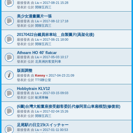
最後發表 由
Liu
«
2017-08-21 15:28
發表於 位於
閒聊五四三
美少女漫畫圖片一張
最後發表 由
Liu
«
2017-08-12 17:18
發表於 位於
閒聊五四三
20170422台鐵員林車站__自製圖片(高架化後)
最後發表 由
Liu
«
2017-06-21 18:00
發表於 位於
閒聊五四三
Athearn HO 40' flatcar
最後發表 由
Liu
«
2017-05-03 10:17
發表於 位於
北美洲的客貨列車
版面調整
最後發表 由
Kenny
«
2017-04-23 21:09
發表於 位於
TTS辦公室
Hobbytrain KLV12
最後發表 由
Liu
«
2017-03-15 09:03
發表於 位於
歐洲車輛
(6圖)台灣大船董座接受顧客委託代修阿里山車廂模型(修復前)
最後發表 由
Liu
«
2017-02-04 15:26
發表於 位於
閒聊五四三
足尾駅の日立15tスイッチャー
最後發表 由
Liu
«
2017-01-11 00:53