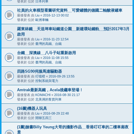
發表於 位於
日本列車
社員的火車模型看圖研究資料__可愛罐體的德國二軸酸液罐車
最後發表 由
Liu
«
2016-12-13 00:02
發表於 位於
歐洲車輛
羅東林鐵__天送埤車站鐵道公園__新建環站鐵軌__預計2017年3月
啟用
最後發表 由
Liu
«
2016-11-23 12:54
發表於 位於
臺灣的高鐵、台鐵
台鐵__深澳線__八斗子站重新啟用
最後發表 由
Liu
«
2016-11-08 15:55
發表於 位於
臺灣的高鐵、台鐵
四路SG90伺服馬達驅動器
最後發表 由
叮噹橙
«
2016-09-26 13:55
發表於 位於
控制系統與電力
Amtrak最新高鐵，Acela後繼車登場！
最後發表 由
KOMACHI
«
2016-08-30 21:17
發表於 位於
北美洲的客貨列車
(16圖)機器人玩具
最後發表 由
Liu
«
2016-08-29 22:48
發表於 位於
閒聊五四三
(1圖)臉書Billy Yeung大哥的攝影作品__香港叮叮車的二樓車廂夜
景