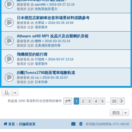
最後發表 由
awml96
«
2016-03-27 21:15
發表於 位於
控制系統與電力
日本模型店家銅車改套和場景材料採購參考
最後發表 由
光學鼠
«
2016-03-26 15:59
發表於 位於
場景製作
Athearn sd40 MPI 改晶片及自製喇叭音箱
最後發表 由
蟋蟀
«
2016-03-10 22:14
發表於 位於
北美洲的客貨列車
飛機模型的航行燈
最後發表 由
叮噹橙
«
2016-03-07 13:16
發表於 位於
場景製作
(6圖)Tomix1798路面電車端數軌道
最後發表 由
Liu
«
2016-02-26 22:07
發表於 位於
日本列車
第
1
頁 (共
20
頁)
1
2
3
4
5
20
下
有超過 1000 筆資料符合您搜尋的條件
…
前往
首頁
討論區首頁
所有顯示的時間為
UTC+08:00