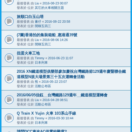
最後發表 由
Liu
«
2016-08-23 00:07
發表於 位於
其它的火車相關主題
旅順口白玉山塔
最後發表 由
蕃仔
«
2016-08-22 20:58
發表於 位於
閒聊五四三
(7圖)香港拍的集裝箱船_惠港通39號
最後發表 由
Liu
«
2016-08-06 14:26
發表於 位於
閒聊五四三
扭蛋火車工地
最後發表 由
Timmy
«
2016-06-23 11:07
發表於 位於
日本列車
2016 XN鐵道模型俱樂部參加慶祝台灣鐵路節129週年慶暨聯合鐵
道模型N規大場景第三十五次運轉會活動
最後發表 由
熊
«
2016-05-22 23:07
發表於 位於
活動公布區
2016/06/05佳鈺__台灣鐵路129週年__鐵道模型運轉會
最後發表 由
Liu
«
2016-04-28 08:51
發表於 位於
活動公布區
Q Train X Yujin 火車 103系山手線
最後發表 由
Timmy
«
2016-03-30 10:44
發表於 位於
日本列車
請問DCC車改AC供電的難度?