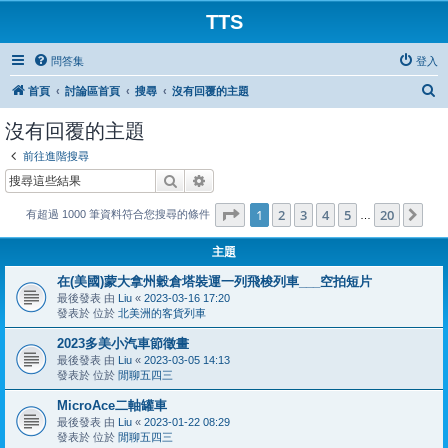
TTS
問答集
登入
搜
首頁
討論區首頁
搜尋
沒有回覆的主題
尋
沒有回覆的主題
前往進階搜尋
搜尋
進階搜尋
第
1
頁 (共
20
頁)
1
2
3
4
5
20
下
有超過 1000 筆資料符合您搜尋的條件
…
主題
在(美國)蒙大拿州穀倉塔裝運一列飛梭列車___空拍短片
最後發表 由
Liu
«
2023-03-16 17:20
發表於 位於
北美洲的客貨列車
2023多美小汽車節徵畫
最後發表 由
Liu
«
2023-03-05 14:13
發表於 位於
閒聊五四三
MicroAce二軸罐車
最後發表 由
Liu
«
2023-01-22 08:29
發表於 位於
閒聊五四三