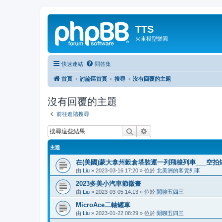
TTS
火車模型樂園
快速連結
問答集
首頁
討論區首頁
搜尋
沒有回覆的主題
沒有回覆的主題
前往進階搜尋
搜尋
進階搜尋
主題
在(美國)蒙大拿州穀倉塔裝運一列飛梭列車___空拍
由
Liu
»
2023-03-16 17:20
» 位於
北美洲的客貨列車
2023多美小汽車節徵畫
由
Liu
»
2023-03-05 14:13
» 位於
閒聊五四三
MicroAce二軸罐車
由
Liu
»
2023-01-22 08:29
» 位於
閒聊五四三