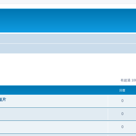
有超過 1
回覆
短片
0
0
0