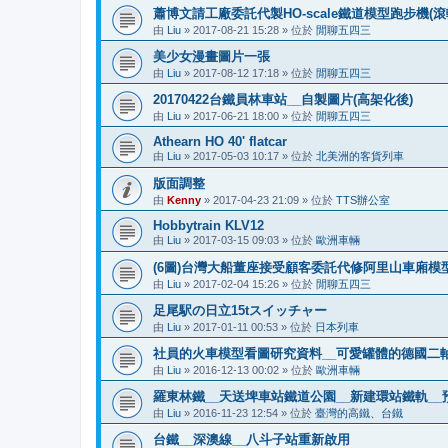
蕭博文請工廠委託代製HO-scale鐵道模型跑步機(滾
由
Liu
»
2017-08-21 15:28
» 位於
閒聊五四三
美少女漫畫圖片一張
由
Liu
»
2017-08-12 17:18
» 位於
閒聊五四三
20170422台鐵員林車站__自製圖片(高架化後)
由
Liu
»
2017-06-21 18:00
» 位於
閒聊五四三
Athearn HO 40' flatcar
由
Liu
»
2017-05-03 10:17
» 位於
北美洲的客貨列車
版面調整
由
Kenny
»
2017-04-23 21:09
» 位於
TTS辦公室
Hobbytrain KLV12
由
Liu
»
2017-03-15 09:03
» 位於
歐洲車輛
(6圖)台灣大船董座接受顧客委託代修阿里山車廂模型
由
Liu
»
2017-02-04 15:26
» 位於
閒聊五四三
足尾駅の日立15tスイッチャー
由
Liu
»
2017-01-11 00:53
» 位於
日本列車
社員的火車模型看圖研究資料__可愛罐體的德國二
由
Liu
»
2016-12-13 00:02
» 位於
歐洲車輛
羅東林鐵__天送埤車站鐵道公園__新建環站鐵軌__預
由
Liu
»
2016-11-23 12:54
» 位於
臺灣的高鐵、台鐵
台鐵__深澳線__八斗子站重新啟用