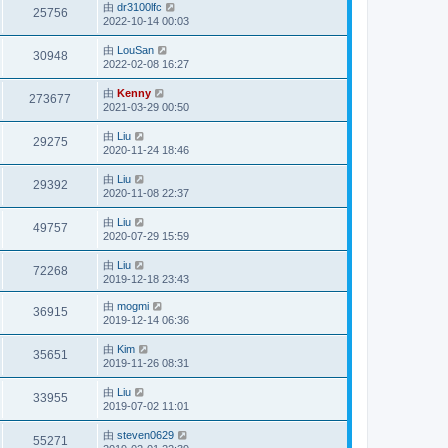
由
dr3100lfc
25756
2022-10-14 00:03
由
LouSan
30948
2022-02-08 16:27
由
Kenny
273677
2021-03-29 00:50
由
Liu
29275
2020-11-24 18:46
由
Liu
29392
2020-11-08 22:37
由
Liu
49757
2020-07-29 15:59
由
Liu
72268
2019-12-18 23:43
由
mogmi
36915
2019-12-14 06:36
由
Kim
35651
2019-11-26 08:31
由
Liu
33955
2019-07-02 11:01
由
steven0629
55271