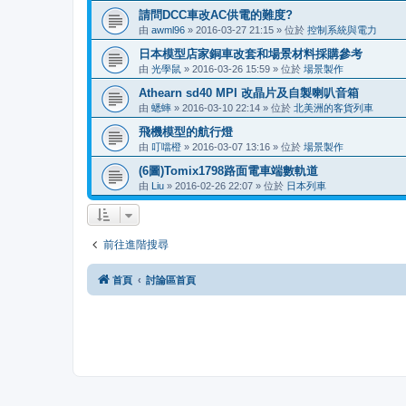
請問DCC車改AC供電的難度?
由
awml96
»
2016-03-27 21:15
» 位於
控制系統與電力
日本模型店家銅車改套和場景材料採購參考
由
光學鼠
»
2016-03-26 15:59
» 位於
場景製作
Athearn sd40 MPI 改晶片及自製喇叭音箱
由
蟋蟀
»
2016-03-10 22:14
» 位於
北美洲的客貨列車
飛機模型的航行燈
由
叮噹橙
»
2016-03-07 13:16
» 位於
場景製作
(6圖)Tomix1798路面電車端數軌道
由
Liu
»
2016-02-26 22:07
» 位於
日本列車
前往進階搜尋
首頁
討論區首頁