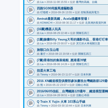
由
Liu
»
2016-11-08 15:55
» 位於
臺灣的高鐵、台鐵
四路SG90伺服馬達驅動器
由
叮噹橙
»
2016-09-26 13:55
» 位於
控制系統與電力
Amtrak最新高鐵，Acela後繼車登場！
由
KOMACHI
»
2016-08-30 21:17
» 位於
北美洲的客貨列車
(16圖)機器人玩具
由
Liu
»
2016-08-29 22:48
» 位於
閒聊五四三
(1圖)臉書Billy Yeung大哥的攝影作品__香港叮
由
Liu
»
2016-08-23 00:07
» 位於
其它的火車相關主題
旅順口白玉山塔
由
蕃仔
»
2016-08-22 20:58
» 位於
閒聊五四三
(7圖)香港拍的集裝箱船_惠港通39號
由
Liu
»
2016-08-06 14:26
» 位於
閒聊五四三
扭蛋火車工地
由
Timmy
»
2016-06-23 11:07
» 位於
日本列車
2016 XN鐵道模型俱樂部參加慶祝台灣鐵路節12
由
熊
»
2016-05-22 23:07
» 位於
活動公布區
2016/06/05佳鈺__台灣鐵路129週年__鐵道模型運
由
Liu
»
2016-04-28 08:51
» 位於
活動公布區
Q Train X Yujin 火車 103系山手線
由
Timmy
»
2016-03-30 10:44
» 位於
日本列車