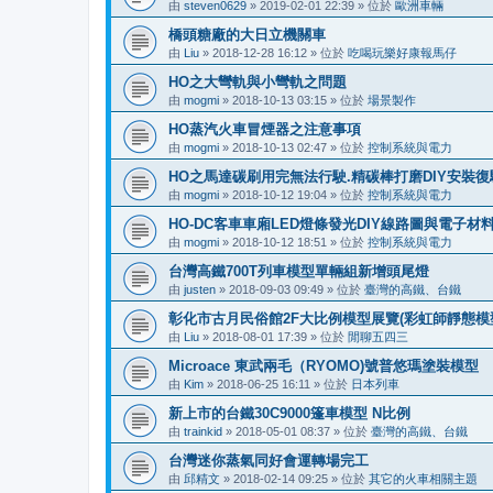
由
steven0629
»
2019-02-01 22:39
» 位於
歐洲車輛
橋頭糖廠的大日立機關車
由
Liu
»
2018-12-28 16:12
» 位於
吃喝玩樂好康報馬仔
HO之大彎軌與小彎軌之問題
由
mogmi
»
2018-10-13 03:15
» 位於
場景製作
HO蒸汽火車冒煙器之注意事項
由
mogmi
»
2018-10-13 02:47
» 位於
控制系統與電力
HO之馬達碳刷用完無法行駛.精碳棒打磨DIY安裝復
由
mogmi
»
2018-10-12 19:04
» 位於
控制系統與電力
HO-DC客車車廂LED燈條發光DIY線路圖與電子材
由
mogmi
»
2018-10-12 18:51
» 位於
控制系統與電力
台灣高鐵700T列車模型單輛組新增頭尾燈
由
justen
»
2018-09-03 09:49
» 位於
臺灣的高鐵、台鐵
彰化市古月民俗館2F大比例模型展覽(彩虹師靜態模型展
由
Liu
»
2018-08-01 17:39
» 位於
閒聊五四三
Microace 東武兩毛（RYOMO)號普悠瑪塗裝模型
由
Kim
»
2018-06-25 16:11
» 位於
日本列車
新上市的台鐵30C9000篷車模型 N比例
由
trainkid
»
2018-05-01 08:37
» 位於
臺灣的高鐵、台鐵
台灣迷你蒸氣同好會運轉場完工
由
邱精文
»
2018-02-14 09:25
» 位於
其它的火車相關主題