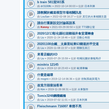
b train 581混583系
由
dr3100lfc
»
2022-10-14 00:03
» 位於
日本列車
請教關於鐵道模型市場相關訊息
由
LouSan
»
2022-02-08 16:27
» 位於
其它的火車相關主題
請自行重新設定討論區語系
由
Kenny
»
2021-03-29 00:50
» 位於
TTS辦公室
2020/12/13彰化縣社頭鄉福井食堂運轉會
由
Liu
»
2020-11-24 18:46
» 位於
活動公布區
20201108台鐵__太麻里站東63鄉道的平交道
由
Liu
»
2020-11-08 22:37
» 位於
閒聊五四三
來看店貓的XD
由
Liu
»
2020-07-29 15:59
» 位於
吃喝玩樂好康報馬仔
minitrix 12145
由
Liu
»
2019-12-18 23:43
» 位於
歐洲車輛
什麼是磁環
由
mogmi
»
2019-12-14 06:36
» 位於
控制系統與電力
改造方頭柴油客車
由
Kim
»
2019-11-26 08:31
» 位於
火車製作
Tomix3248鋼樑鐵橋
由
Liu
»
2019-07-02 11:01
» 位於
日本列車
Fleischmann 716007 車燈不亮