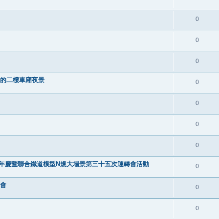
0
0
0
叮車的二樓車廂夜景
0
0
0
0
9週年慶暨聯合鐵道模型N規大場景第三十五次運轉會活動
0
轉會
0
0