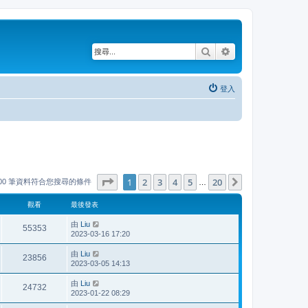
搜尋
進階搜尋
登入
第
1
頁 (共
20
頁)
1
2
3
4
5
20
下一頁
000 筆資料符合您搜尋的條件
…
觀看
最後發表
由
Liu
55353
2023-03-16 17:20
由
Liu
23856
2023-03-05 14:13
由
Liu
24732
2023-01-22 08:29