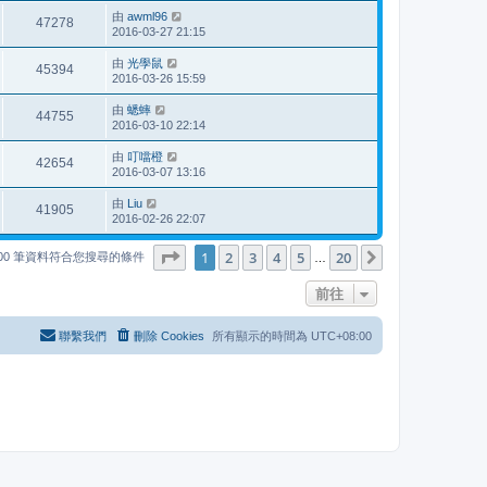
由
awml96
47278
2016-03-27 21:15
由
光學鼠
45394
2016-03-26 15:59
由
蟋蟀
44755
2016-03-10 22:14
由
叮噹橙
42654
2016-03-07 13:16
由
Liu
41905
2016-02-26 22:07
第
1
頁 (共
20
頁)
1
2
3
4
5
20
下一頁
000 筆資料符合您搜尋的條件
…
前往
聯繫我們
刪除 Cookies
所有顯示的時間為
UTC+08:00