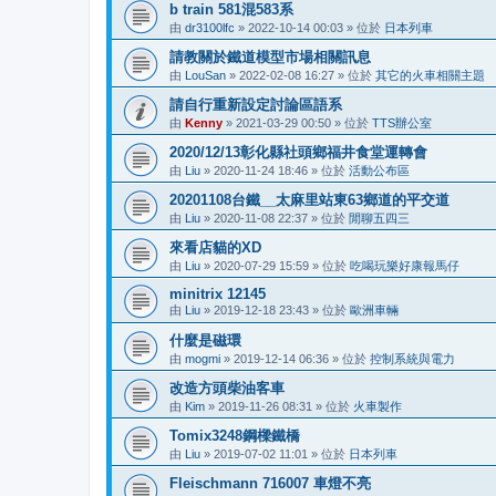
b train 581混583系
由
dr3100lfc
»
2022-10-14 00:03
» 位於
日本列車
請教關於鐵道模型市場相關訊息
由
LouSan
»
2022-02-08 16:27
» 位於
其它的火車相關主題
請自行重新設定討論區語系
由
Kenny
»
2021-03-29 00:50
» 位於
TTS辦公室
2020/12/13彰化縣社頭鄉福井食堂運轉會
由
Liu
»
2020-11-24 18:46
» 位於
活動公布區
20201108台鐵__太麻里站東63鄉道的平交道
由
Liu
»
2020-11-08 22:37
» 位於
閒聊五四三
來看店貓的XD
由
Liu
»
2020-07-29 15:59
» 位於
吃喝玩樂好康報馬仔
minitrix 12145
由
Liu
»
2019-12-18 23:43
» 位於
歐洲車輛
什麼是磁環
由
mogmi
»
2019-12-14 06:36
» 位於
控制系統與電力
改造方頭柴油客車
由
Kim
»
2019-11-26 08:31
» 位於
火車製作
Tomix3248鋼樑鐵橋
由
Liu
»
2019-07-02 11:01
» 位於
日本列車
Fleischmann 716007 車燈不亮