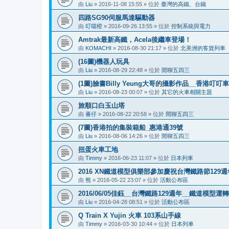
由
Liu
»
2016-11-08 15:55
» 位於
臺灣的高鐵、台鐵
四路SG90伺服馬達驅動器
由
叮噹橙
»
2016-09-26 13:55
» 位於
控制系統與電力
Amtrak最新高鐵，Acela後繼車登場！
由
KOMACHI
»
2016-08-30 21:17
» 位於
北美洲的客貨列車
(16圖)機器人玩具
由
Liu
»
2016-08-29 22:48
» 位於
閒聊五四三
(1圖)臉書Billy Yeung大哥的攝影作品__香港叮
由
Liu
»
2016-08-23 00:07
» 位於
其它的火車相關主題
旅順口白玉山塔
由
蕃仔
»
2016-08-22 20:58
» 位於
閒聊五四三
(7圖)香港拍的集裝箱船_惠港通39號
由
Liu
»
2016-08-06 14:26
» 位於
閒聊五四三
扭蛋火車工地
由
Timmy
»
2016-06-23 11:07
» 位於
日本列車
2016 XN鐵道模型俱樂部參加慶祝台灣鐵路節12
由
熊
»
2016-05-22 23:07
» 位於
活動公布區
2016/06/05佳鈺__台灣鐵路129週年__鐵道模型運
由
Liu
»
2016-04-28 08:51
» 位於
活動公布區
Q Train X Yujin 火車 103系山手線
由
Timmy
»
2016-03-30 10:44
» 位於
日本列車