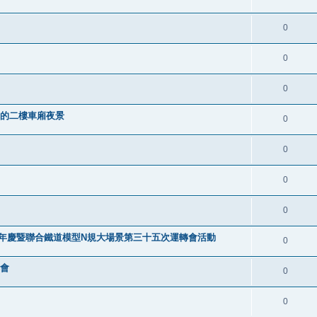
0
0
0
叮車的二樓車廂夜景
0
0
0
0
9週年慶暨聯合鐵道模型N規大場景第三十五次運轉會活動
0
轉會
0
0