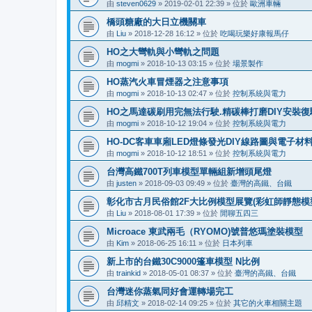
由
steven0629
»
2019-02-01 22:39
» 位於
歐洲車輛
橋頭糖廠的大日立機關車
由
Liu
»
2018-12-28 16:12
» 位於
吃喝玩樂好康報馬仔
HO之大彎軌與小彎軌之問題
由
mogmi
»
2018-10-13 03:15
» 位於
場景製作
HO蒸汽火車冒煙器之注意事項
由
mogmi
»
2018-10-13 02:47
» 位於
控制系統與電力
HO之馬達碳刷用完無法行駛.精碳棒打磨DIY安裝復
由
mogmi
»
2018-10-12 19:04
» 位於
控制系統與電力
HO-DC客車車廂LED燈條發光DIY線路圖與電子材
由
mogmi
»
2018-10-12 18:51
» 位於
控制系統與電力
台灣高鐵700T列車模型單輛組新增頭尾燈
由
justen
»
2018-09-03 09:49
» 位於
臺灣的高鐵、台鐵
彰化市古月民俗館2F大比例模型展覽(彩虹師靜態模型展
由
Liu
»
2018-08-01 17:39
» 位於
閒聊五四三
Microace 東武兩毛（RYOMO)號普悠瑪塗裝模型
由
Kim
»
2018-06-25 16:11
» 位於
日本列車
新上市的台鐵30C9000篷車模型 N比例
由
trainkid
»
2018-05-01 08:37
» 位於
臺灣的高鐵、台鐵
台灣迷你蒸氣同好會運轉場完工
由
邱精文
»
2018-02-14 09:25
» 位於
其它的火車相關主題