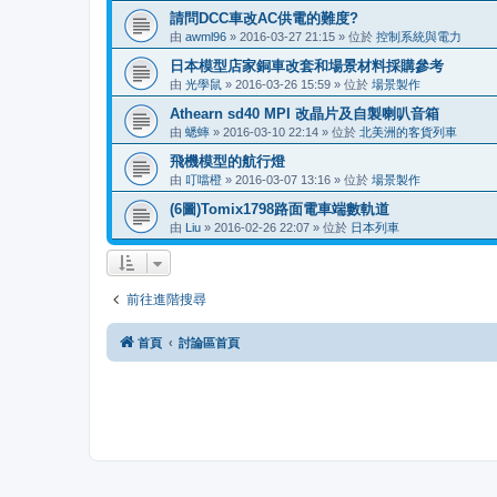
請問DCC車改AC供電的難度?
由
awml96
»
2016-03-27 21:15
» 位於
控制系統與電力
日本模型店家銅車改套和場景材料採購參考
由
光學鼠
»
2016-03-26 15:59
» 位於
場景製作
Athearn sd40 MPI 改晶片及自製喇叭音箱
由
蟋蟀
»
2016-03-10 22:14
» 位於
北美洲的客貨列車
飛機模型的航行燈
由
叮噹橙
»
2016-03-07 13:16
» 位於
場景製作
(6圖)Tomix1798路面電車端數軌道
由
Liu
»
2016-02-26 22:07
» 位於
日本列車
前往進階搜尋
首頁
討論區首頁