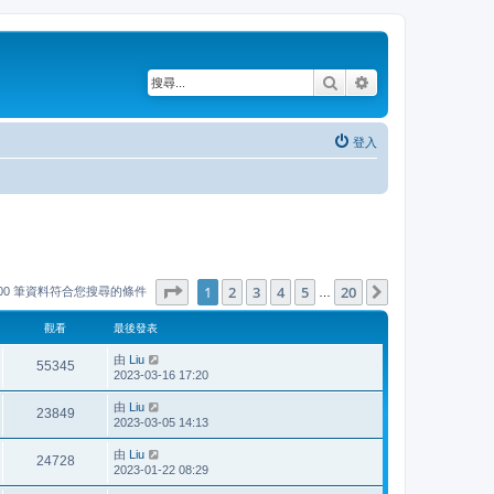
搜尋
進階搜尋
登入
第
1
頁 (共
20
頁)
1
2
3
4
5
20
下一頁
000 筆資料符合您搜尋的條件
…
觀看
最後發表
由
Liu
55345
2023-03-16 17:20
由
Liu
23849
2023-03-05 14:13
由
Liu
24728
2023-01-22 08:29