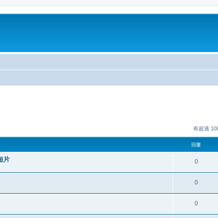
有超過 1
回覆
短片
0
0
0