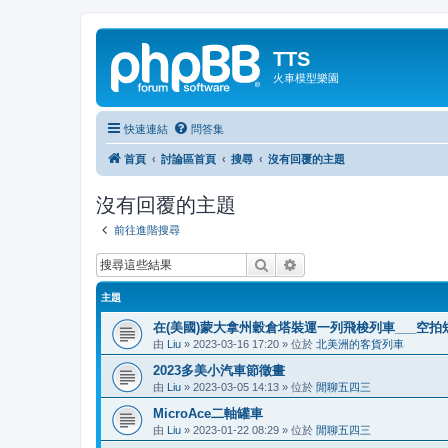
TTS
火車模型樂園
快速連結
問答集
首頁
討論區首頁
搜尋
沒有回覆的主題
沒有回覆的主題
前往進階搜尋
搜尋
進階搜尋
主題
在(美國)蒙大拿州穀倉塔裝運一列飛梭列車___空拍
由
Liu
»
2023-03-16 17:20
» 位於
北美洲的客貨列車
2023多美小汽車節徵畫
由
Liu
»
2023-03-05 14:13
» 位於
閒聊五四三
MicroAce二軸罐車
由
Liu
»
2023-01-22 08:29
» 位於
閒聊五四三