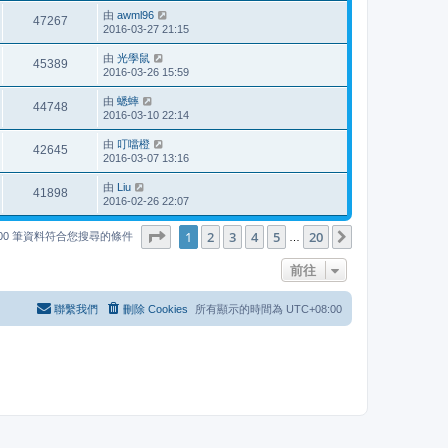
由
awml96
47267
2016-03-27 21:15
由
光學鼠
45389
2016-03-26 15:59
由
蟋蟀
44748
2016-03-10 22:14
由
叮噹橙
42645
2016-03-07 13:16
由
Liu
41898
2016-02-26 22:07
第
1
頁 (共
20
頁)
1
2
3
4
5
20
下一頁
000 筆資料符合您搜尋的條件
…
前往
聯繫我們
刪除 Cookies
所有顯示的時間為
UTC+08:00