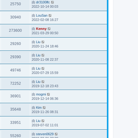
由
dr3100lfc
25750
2022-10-14 00:03
由
LouSan
30940
2022-02-08 16:27
由
Kenny
273600
2021-03-29 00:50
由
Liu
29260
2020-11-24 18:46
由
Liu
29390
2020-11-08 22:37
由
Liu
49746
2020-07-29 15:59
由
Liu
72252
2019-12-18 23:43
由
mogmi
36901
2019-12-14 06:36
由
Kim
35648
2019-11-26 08:31
由
Liu
33951
2019-07-02 11:01
由
steven0629
55260