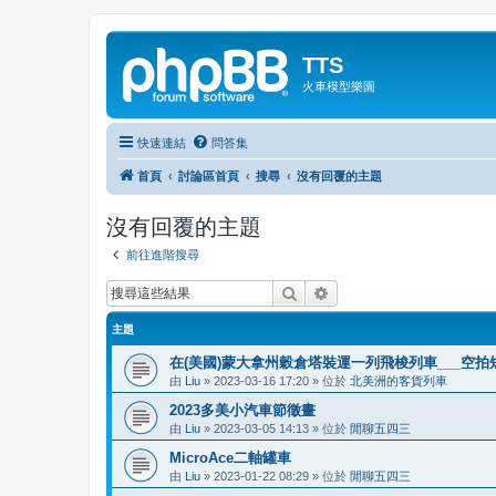
TTS
火車模型樂園
快速連結
問答集
首頁
討論區首頁
搜尋
沒有回覆的主題
沒有回覆的主題
前往進階搜尋
搜尋
進階搜尋
主題
在(美國)蒙大拿州穀倉塔裝運一列飛梭列車___空拍
由
Liu
»
2023-03-16 17:20
» 位於
北美洲的客貨列車
2023多美小汽車節徵畫
由
Liu
»
2023-03-05 14:13
» 位於
閒聊五四三
MicroAce二軸罐車
由
Liu
»
2023-01-22 08:29
» 位於
閒聊五四三