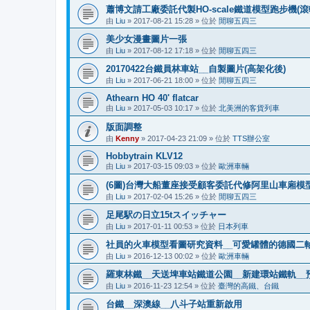
蕭博文請工廠委託代製HO-scale鐵道模型跑步機(滾
由
Liu
»
2017-08-21 15:28
» 位於
閒聊五四三
美少女漫畫圖片一張
由
Liu
»
2017-08-12 17:18
» 位於
閒聊五四三
20170422台鐵員林車站__自製圖片(高架化後)
由
Liu
»
2017-06-21 18:00
» 位於
閒聊五四三
Athearn HO 40' flatcar
由
Liu
»
2017-05-03 10:17
» 位於
北美洲的客貨列車
版面調整
由
Kenny
»
2017-04-23 21:09
» 位於
TTS辦公室
Hobbytrain KLV12
由
Liu
»
2017-03-15 09:03
» 位於
歐洲車輛
(6圖)台灣大船董座接受顧客委託代修阿里山車廂模型
由
Liu
»
2017-02-04 15:26
» 位於
閒聊五四三
足尾駅の日立15tスイッチャー
由
Liu
»
2017-01-11 00:53
» 位於
日本列車
社員的火車模型看圖研究資料__可愛罐體的德國二
由
Liu
»
2016-12-13 00:02
» 位於
歐洲車輛
羅東林鐵__天送埤車站鐵道公園__新建環站鐵軌__預
由
Liu
»
2016-11-23 12:54
» 位於
臺灣的高鐵、台鐵
台鐵__深澳線__八斗子站重新啟用