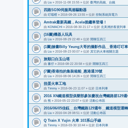
由
Liu
»
2016-11-08 15:55
» 位於
臺灣的高鐵、台鐵
四路SG90伺服馬達驅動器
由
叮噹橙
»
2016-09-26 13:55
» 位於
控制系統與電力
Amtrak最新高鐵，Acela後繼車登場！
由
KOMACHI
»
2016-08-30 21:17
» 位於
北美洲的客貨列車
(16圖)機器人玩具
由
Liu
»
2016-08-29 22:48
» 位於
閒聊五四三
(1圖)臉書Billy Yeung大哥的攝影作品__香港叮
由
Liu
»
2016-08-23 00:07
» 位於
其它的火車相關主題
旅順口白玉山塔
由
蕃仔
»
2016-08-22 20:58
» 位於
閒聊五四三
(7圖)香港拍的集裝箱船_惠港通39號
由
Liu
»
2016-08-06 14:26
» 位於
閒聊五四三
扭蛋火車工地
由
Timmy
»
2016-06-23 11:07
» 位於
日本列車
2016 XN鐵道模型俱樂部參加慶祝台灣鐵路節12
由
熊
»
2016-05-22 23:07
» 位於
活動公布區
2016/06/05佳鈺__台灣鐵路129週年__鐵道模型運
由
Liu
»
2016-04-28 08:51
» 位於
活動公布區
Q Train X Yujin 火車 103系山手線
由
Timmy
»
2016-03-30 10:44
» 位於
日本列車