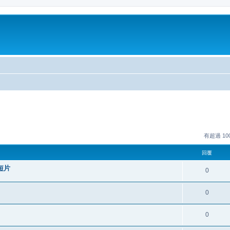
有超過 1
回覆
短片
0
0
0