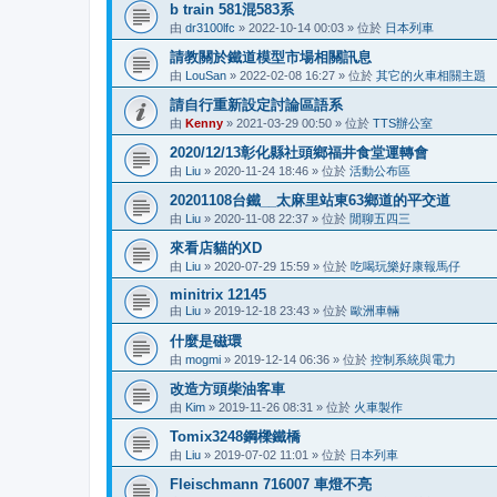
b train 581混583系
由
dr3100lfc
»
2022-10-14 00:03
» 位於
日本列車
請教關於鐵道模型市場相關訊息
由
LouSan
»
2022-02-08 16:27
» 位於
其它的火車相關主題
請自行重新設定討論區語系
由
Kenny
»
2021-03-29 00:50
» 位於
TTS辦公室
2020/12/13彰化縣社頭鄉福井食堂運轉會
由
Liu
»
2020-11-24 18:46
» 位於
活動公布區
20201108台鐵__太麻里站東63鄉道的平交道
由
Liu
»
2020-11-08 22:37
» 位於
閒聊五四三
來看店貓的XD
由
Liu
»
2020-07-29 15:59
» 位於
吃喝玩樂好康報馬仔
minitrix 12145
由
Liu
»
2019-12-18 23:43
» 位於
歐洲車輛
什麼是磁環
由
mogmi
»
2019-12-14 06:36
» 位於
控制系統與電力
改造方頭柴油客車
由
Kim
»
2019-11-26 08:31
» 位於
火車製作
Tomix3248鋼樑鐵橋
由
Liu
»
2019-07-02 11:01
» 位於
日本列車
Fleischmann 716007 車燈不亮