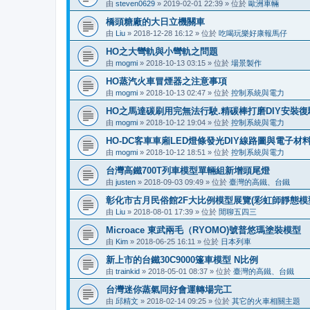
由
steven0629
»
2019-02-01 22:39
» 位於
歐洲車輛
橋頭糖廠的大日立機關車
由
Liu
»
2018-12-28 16:12
» 位於
吃喝玩樂好康報馬仔
HO之大彎軌與小彎軌之問題
由
mogmi
»
2018-10-13 03:15
» 位於
場景製作
HO蒸汽火車冒煙器之注意事項
由
mogmi
»
2018-10-13 02:47
» 位於
控制系統與電力
HO之馬達碳刷用完無法行駛.精碳棒打磨DIY安裝復
由
mogmi
»
2018-10-12 19:04
» 位於
控制系統與電力
HO-DC客車車廂LED燈條發光DIY線路圖與電子材
由
mogmi
»
2018-10-12 18:51
» 位於
控制系統與電力
台灣高鐵700T列車模型單輛組新增頭尾燈
由
justen
»
2018-09-03 09:49
» 位於
臺灣的高鐵、台鐵
彰化市古月民俗館2F大比例模型展覽(彩虹師靜態模型展
由
Liu
»
2018-08-01 17:39
» 位於
閒聊五四三
Microace 東武兩毛（RYOMO)號普悠瑪塗裝模型
由
Kim
»
2018-06-25 16:11
» 位於
日本列車
新上市的台鐵30C9000篷車模型 N比例
由
trainkid
»
2018-05-01 08:37
» 位於
臺灣的高鐵、台鐵
台灣迷你蒸氣同好會運轉場完工
由
邱精文
»
2018-02-14 09:25
» 位於
其它的火車相關主題