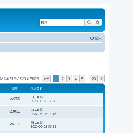
搜尋
進階搜尋
登入
第
1
頁 (共
20
頁)
1
2
3
4
5
20
下一頁
000 筆資料符合您搜尋的條件
…
觀看
最後發表
由
Liu
55300
2023-03-16 17:20
由
Liu
23831
2023-03-05 14:13
由
Liu
24713
2023-01-22 08:29