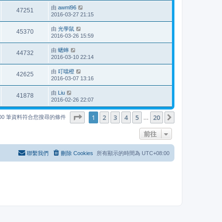
由
awml96
47251
2016-03-27 21:15
由
光學鼠
45370
2016-03-26 15:59
由
蟋蟀
44732
2016-03-10 22:14
由
叮噹橙
42625
2016-03-07 13:16
由
Liu
41878
2016-02-26 22:07
第
1
頁 (共
20
頁)
1
2
3
4
5
20
下一頁
000 筆資料符合您搜尋的條件
…
前往
聯繫我們
刪除 Cookies
所有顯示的時間為
UTC+08:00