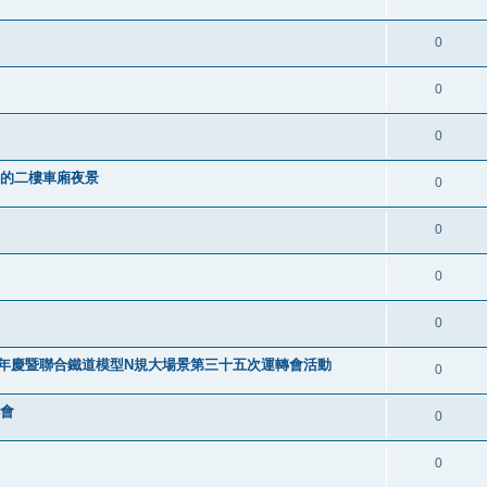
0
0
0
叮車的二樓車廂夜景
0
0
0
0
9週年慶暨聯合鐵道模型N規大場景第三十五次運轉會活動
0
轉會
0
0