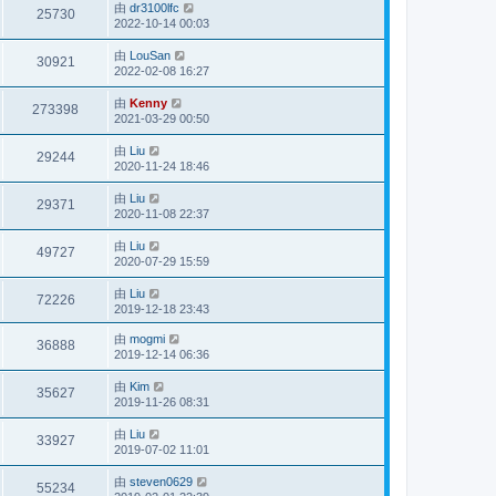
由
dr3100lfc
25730
2022-10-14 00:03
由
LouSan
30921
2022-02-08 16:27
由
Kenny
273398
2021-03-29 00:50
由
Liu
29244
2020-11-24 18:46
由
Liu
29371
2020-11-08 22:37
由
Liu
49727
2020-07-29 15:59
由
Liu
72226
2019-12-18 23:43
由
mogmi
36888
2019-12-14 06:36
由
Kim
35627
2019-11-26 08:31
由
Liu
33927
2019-07-02 11:01
由
steven0629
55234