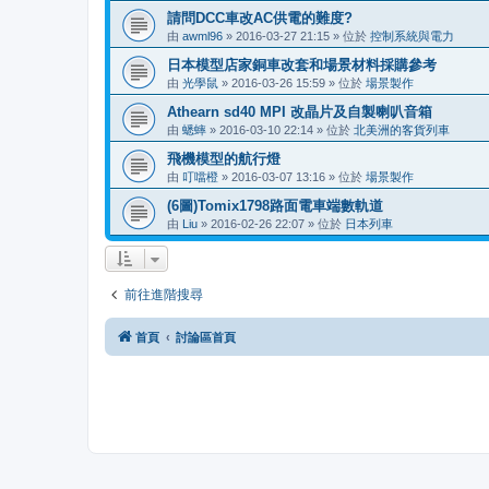
請問DCC車改AC供電的難度?
由
awml96
»
2016-03-27 21:15
» 位於
控制系統與電力
日本模型店家銅車改套和場景材料採購參考
由
光學鼠
»
2016-03-26 15:59
» 位於
場景製作
Athearn sd40 MPI 改晶片及自製喇叭音箱
由
蟋蟀
»
2016-03-10 22:14
» 位於
北美洲的客貨列車
飛機模型的航行燈
由
叮噹橙
»
2016-03-07 13:16
» 位於
場景製作
(6圖)Tomix1798路面電車端數軌道
由
Liu
»
2016-02-26 22:07
» 位於
日本列車
前往進階搜尋
首頁
討論區首頁