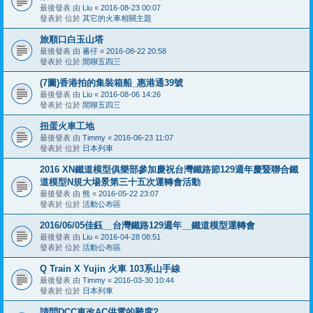
最後發表 由
Liu
«
2016-08-23 00:07
發表於 位於
其它的火車相關主題
旅順口白玉山塔
最後發表 由
蕃仔
«
2016-08-22 20:58
發表於 位於
閒聊五四三
(7圖)香港拍的集裝箱船_惠港通39號
最後發表 由
Liu
«
2016-08-06 14:26
發表於 位於
閒聊五四三
扭蛋火車工地
最後發表 由
Timmy
«
2016-06-23 11:07
發表於 位於
日本列車
2016 XN鐵道模型俱樂部參加慶祝台灣鐵路節129週年慶暨聯合鐵
道模型N規大場景第三十五次運轉會活動
最後發表 由
熊
«
2016-05-22 23:07
發表於 位於
活動公布區
2016/06/05佳鈺__台灣鐵路129週年__鐵道模型運轉會
最後發表 由
Liu
«
2016-04-28 08:51
發表於 位於
活動公布區
Q Train X Yujin 火車 103系山手線
最後發表 由
Timmy
«
2016-03-30 10:44
發表於 位於
日本列車
請問DCC車改AC供電的難度?