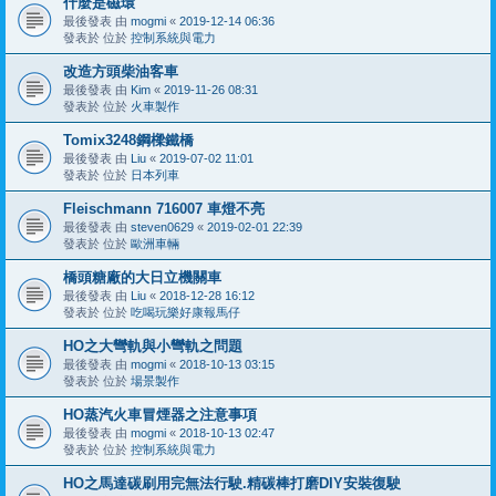
什麼是磁環
最後發表 由
mogmi
«
2019-12-14 06:36
發表於 位於
控制系統與電力
改造方頭柴油客車
最後發表 由
Kim
«
2019-11-26 08:31
發表於 位於
火車製作
Tomix3248鋼樑鐵橋
最後發表 由
Liu
«
2019-07-02 11:01
發表於 位於
日本列車
Fleischmann 716007 車燈不亮
最後發表 由
steven0629
«
2019-02-01 22:39
發表於 位於
歐洲車輛
橋頭糖廠的大日立機關車
最後發表 由
Liu
«
2018-12-28 16:12
發表於 位於
吃喝玩樂好康報馬仔
HO之大彎軌與小彎軌之問題
最後發表 由
mogmi
«
2018-10-13 03:15
發表於 位於
場景製作
HO蒸汽火車冒煙器之注意事項
最後發表 由
mogmi
«
2018-10-13 02:47
發表於 位於
控制系統與電力
HO之馬達碳刷用完無法行駛.精碳棒打磨DIY安裝復駛