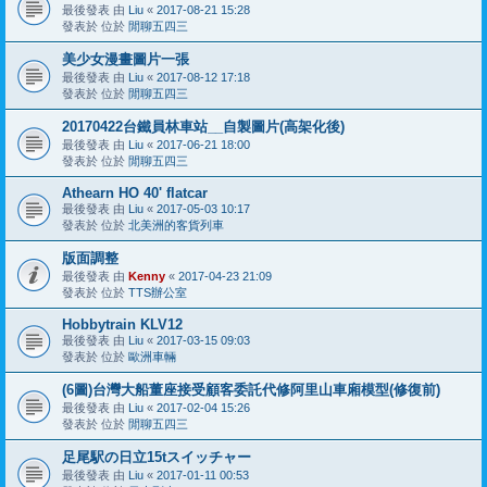
最後發表 由
Liu
«
2017-08-21 15:28
發表於 位於
閒聊五四三
美少女漫畫圖片一張
最後發表 由
Liu
«
2017-08-12 17:18
發表於 位於
閒聊五四三
20170422台鐵員林車站__自製圖片(高架化後)
最後發表 由
Liu
«
2017-06-21 18:00
發表於 位於
閒聊五四三
Athearn HO 40' flatcar
最後發表 由
Liu
«
2017-05-03 10:17
發表於 位於
北美洲的客貨列車
版面調整
最後發表 由
Kenny
«
2017-04-23 21:09
發表於 位於
TTS辦公室
Hobbytrain KLV12
最後發表 由
Liu
«
2017-03-15 09:03
發表於 位於
歐洲車輛
(6圖)台灣大船董座接受顧客委託代修阿里山車廂模型(修復前)
最後發表 由
Liu
«
2017-02-04 15:26
發表於 位於
閒聊五四三
足尾駅の日立15tスイッチャー
最後發表 由
Liu
«
2017-01-11 00:53