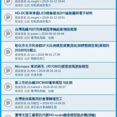
最後發表 由
mogmi
«
2018-10-12 19:04
發表於 位於
控制系統與電力
HO-DC客車車廂LED燈條發光DIY線路圖與電子材料
最後發表 由
mogmi
«
2018-10-12 18:51
發表於 位於
控制系統與電力
台灣高鐵700T列車模型單輛組新增頭尾燈
最後發表 由
justen
«
2018-09-03 09:49
發表於 位於
臺灣的高鐵、台鐵
彰化市古月民俗館2F大比例模型展覽(彩虹師靜態模型展)展期到
20180922截止
最後發表 由
Liu
«
2018-08-01 17:39
發表於 位於
閒聊五四三
Microace 東武兩毛（RYOMO)號普悠瑪塗裝模型
最後發表 由
Kim
«
2018-06-25 16:11
發表於 位於
日本列車
新上市的台鐵30C9000篷車模型 N比例
最後發表 由
trainkid
«
2018-05-01 08:37
發表於 位於
臺灣的高鐵、台鐵
台灣迷你蒸氣同好會運轉場完工
最後發表 由
邱精文
«
2018-02-14 09:25
發表於 位於
其它的火車相關主題
蕭博文請工廠委託代製HO-scale鐵道模型跑步機(滾輪)