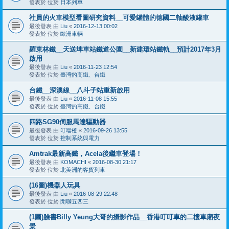
發表於 位於
日本列車
社員的火車模型看圖研究資料__可愛罐體的德國二軸酸液罐車
最後發表 由
Liu
«
2016-12-13 00:02
發表於 位於
歐洲車輛
羅東林鐵__天送埤車站鐵道公園__新建環站鐵軌__預計2017年3月
啟用
最後發表 由
Liu
«
2016-11-23 12:54
發表於 位於
臺灣的高鐵、台鐵
台鐵__深澳線__八斗子站重新啟用
最後發表 由
Liu
«
2016-11-08 15:55
發表於 位於
臺灣的高鐵、台鐵
四路SG90伺服馬達驅動器
最後發表 由
叮噹橙
«
2016-09-26 13:55
發表於 位於
控制系統與電力
Amtrak最新高鐵，Acela後繼車登場！
最後發表 由
KOMACHI
«
2016-08-30 21:17
發表於 位於
北美洲的客貨列車
(16圖)機器人玩具
最後發表 由
Liu
«
2016-08-29 22:48
發表於 位於
閒聊五四三
(1圖)臉書Billy Yeung大哥的攝影作品__香港叮叮車的二樓車廂夜
景