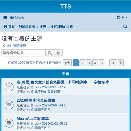
TTS
問答集
登入
搜
首頁
討論區首頁
搜尋
沒有回覆的主題
尋
沒有回覆的主題
前往進階搜尋
搜尋
進階搜尋
第
1
頁 (共
20
頁)
1
2
3
4
5
20
下
有超過 1000 筆資料符合您搜尋的條件
…
主題
在(美國)蒙大拿州穀倉塔裝運一列飛梭列車___空拍短片
最後發表 由
Liu
«
2023-03-16 17:20
發表於 位於
北美洲的客貨列車
2023多美小汽車節徵畫
最後發表 由
Liu
«
2023-03-05 14:13
發表於 位於
閒聊五四三
MicroAce二軸罐車
最後發表 由
Liu
«
2023-01-22 08:29
發表於 位於
閒聊五四三