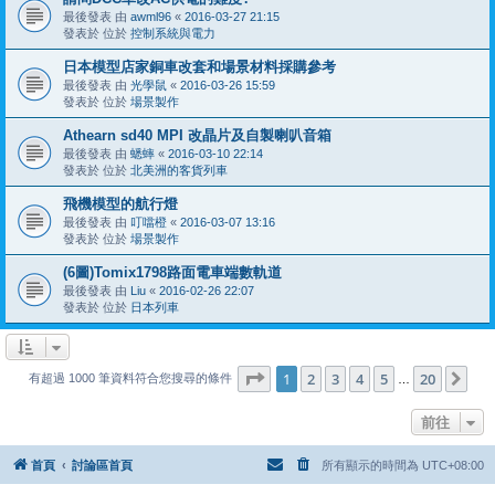
最後發表 由
awml96
«
2016-03-27 21:15
發表於 位於
控制系統與電力
日本模型店家銅車改套和場景材料採購參考
最後發表 由
光學鼠
«
2016-03-26 15:59
發表於 位於
場景製作
Athearn sd40 MPI 改晶片及自製喇叭音箱
最後發表 由
蟋蟀
«
2016-03-10 22:14
發表於 位於
北美洲的客貨列車
飛機模型的航行燈
最後發表 由
叮噹橙
«
2016-03-07 13:16
發表於 位於
場景製作
(6圖)Tomix1798路面電車端數軌道
最後發表 由
Liu
«
2016-02-26 22:07
發表於 位於
日本列車
第
1
頁 (共
20
頁)
1
2
3
4
5
20
下
有超過 1000 筆資料符合您搜尋的條件
…
前往
首頁
討論區首頁
所有顯示的時間為
UTC+08:00