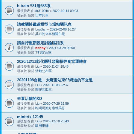
b train 581混583系
最後發表 由
dr3100lfc
«
2022-10-14 00:03
發表於 位於
日本列車
請教關於鐵道模型市場相關訊息
最後發表 由
LouSan
«
2022-02-08 16:27
發表於 位於
其它的火車相關主題
請自行重新設定討論區語系
最後發表 由
Kenny
«
2021-03-29 00:50
發表於 位於
TTS辦公室
2020/12/13彰化縣社頭鄉福井食堂運轉會
最後發表 由
Liu
«
2020-11-24 18:46
發表於 位於
活動公布區
20201108台鐵__太麻里站東63鄉道的平交道
最後發表 由
Liu
«
2020-11-08 22:37
發表於 位於
閒聊五四三
來看店貓的XD
最後發表 由
Liu
«
2020-07-29 15:59
發表於 位於
吃喝玩樂好康報馬仔
minitrix 12145
最後發表 由
Liu
«
2019-12-18 23:43
發表於 位於
歐洲車輛