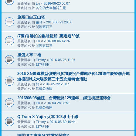
最後發表 由
Liu
«
2016-08-23 00:07
發表於 位於
其它的火車相關主題
旅順口白玉山塔
最後發表 由
蕃仔
«
2016-08-22 20:58
發表於 位於
閒聊五四三
(7圖)香港拍的集裝箱船_惠港通39號
最後發表 由
Liu
«
2016-08-06 14:26
發表於 位於
閒聊五四三
扭蛋火車工地
最後發表 由
Timmy
«
2016-06-23 11:07
發表於 位於
日本列車
2016 XN鐵道模型俱樂部參加慶祝台灣鐵路節129週年慶暨聯合鐵
道模型N規大場景第三十五次運轉會活動
最後發表 由
熊
«
2016-05-22 23:07
發表於 位於
活動公布區
2016/06/05佳鈺__台灣鐵路129週年__鐵道模型運轉會
最後發表 由
Liu
«
2016-04-28 08:51
發表於 位於
活動公布區
Q Train X Yujin 火車 103系山手線
最後發表 由
Timmy
«
2016-03-30 10:44
發表於 位於
日本列車
請問DCC車改AC供電的難度?