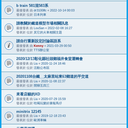
b train 581混583系
最後發表 由
dr3100lfc
«
2022-10-14 00:03
發表於 位於
日本列車
請教關於鐵道模型市場相關訊息
最後發表 由
LouSan
«
2022-02-08 16:27
發表於 位於
其它的火車相關主題
請自行重新設定討論區語系
最後發表 由
Kenny
«
2021-03-29 00:50
發表於 位於
TTS辦公室
2020/12/13彰化縣社頭鄉福井食堂運轉會
最後發表 由
Liu
«
2020-11-24 18:46
發表於 位於
活動公布區
20201108台鐵__太麻里站東63鄉道的平交道
最後發表 由
Liu
«
2020-11-08 22:37
發表於 位於
閒聊五四三
來看店貓的XD
最後發表 由
Liu
«
2020-07-29 15:59
發表於 位於
吃喝玩樂好康報馬仔
minitrix 12145
最後發表 由
Liu
«
2019-12-18 23:43
發表於 位於
歐洲車輛