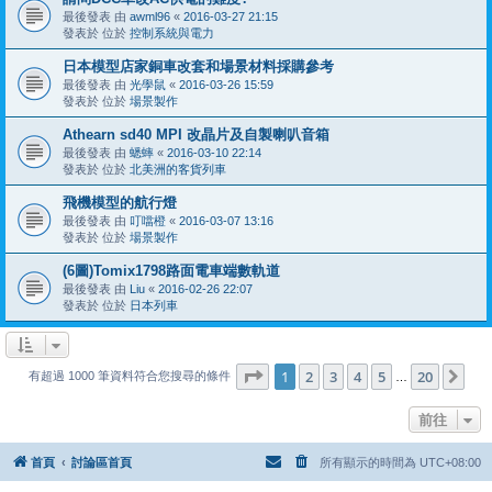
最後發表 由
awml96
«
2016-03-27 21:15
發表於 位於
控制系統與電力
日本模型店家銅車改套和場景材料採購參考
最後發表 由
光學鼠
«
2016-03-26 15:59
發表於 位於
場景製作
Athearn sd40 MPI 改晶片及自製喇叭音箱
最後發表 由
蟋蟀
«
2016-03-10 22:14
發表於 位於
北美洲的客貨列車
飛機模型的航行燈
最後發表 由
叮噹橙
«
2016-03-07 13:16
發表於 位於
場景製作
(6圖)Tomix1798路面電車端數軌道
最後發表 由
Liu
«
2016-02-26 22:07
發表於 位於
日本列車
第
1
頁 (共
20
頁)
1
2
3
4
5
20
下
有超過 1000 筆資料符合您搜尋的條件
…
前往
首頁
討論區首頁
所有顯示的時間為
UTC+08:00