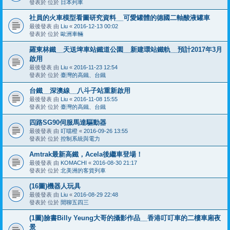
發表於 位於
日本列車
社員的火車模型看圖研究資料__可愛罐體的德國二軸酸液罐車
最後發表 由
Liu
«
2016-12-13 00:02
發表於 位於
歐洲車輛
羅東林鐵__天送埤車站鐵道公園__新建環站鐵軌__預計2017年3月
啟用
最後發表 由
Liu
«
2016-11-23 12:54
發表於 位於
臺灣的高鐵、台鐵
台鐵__深澳線__八斗子站重新啟用
最後發表 由
Liu
«
2016-11-08 15:55
發表於 位於
臺灣的高鐵、台鐵
四路SG90伺服馬達驅動器
最後發表 由
叮噹橙
«
2016-09-26 13:55
發表於 位於
控制系統與電力
Amtrak最新高鐵，Acela後繼車登場！
最後發表 由
KOMACHI
«
2016-08-30 21:17
發表於 位於
北美洲的客貨列車
(16圖)機器人玩具
最後發表 由
Liu
«
2016-08-29 22:48
發表於 位於
閒聊五四三
(1圖)臉書Billy Yeung大哥的攝影作品__香港叮叮車的二樓車廂夜
景