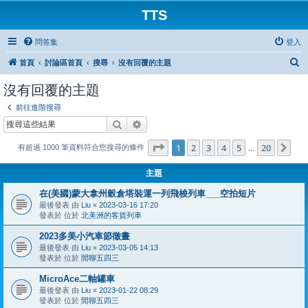
TTS
問答集
登入
搜
首頁
討論區首頁
搜尋
沒有回覆的主題
尋
沒有回覆的主題
前往進階搜尋
搜尋
進階搜尋
第
1
頁 (共
20
頁)
1
2
3
4
5
20
下
有超過 1000 筆資料符合您搜尋的條件
…
主題
在(美國)蒙大拿州穀倉塔裝運一列飛梭列車___空拍短片
最後發表 由
Liu
«
2023-03-16 17:20
發表於 位於
北美洲的客貨列車
2023多美小汽車節徵畫
最後發表 由
Liu
«
2023-03-05 14:13
發表於 位於
閒聊五四三
MicroAce二軸罐車
最後發表 由
Liu
«
2023-01-22 08:29
發表於 位於
閒聊五四三