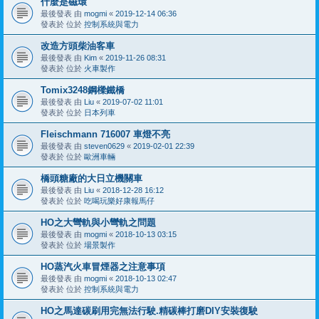
什麼是磁環
最後發表 由
mogmi
«
2019-12-14 06:36
發表於 位於
控制系統與電力
改造方頭柴油客車
最後發表 由
Kim
«
2019-11-26 08:31
發表於 位於
火車製作
Tomix3248鋼樑鐵橋
最後發表 由
Liu
«
2019-07-02 11:01
發表於 位於
日本列車
Fleischmann 716007 車燈不亮
最後發表 由
steven0629
«
2019-02-01 22:39
發表於 位於
歐洲車輛
橋頭糖廠的大日立機關車
最後發表 由
Liu
«
2018-12-28 16:12
發表於 位於
吃喝玩樂好康報馬仔
HO之大彎軌與小彎軌之問題
最後發表 由
mogmi
«
2018-10-13 03:15
發表於 位於
場景製作
HO蒸汽火車冒煙器之注意事項
最後發表 由
mogmi
«
2018-10-13 02:47
發表於 位於
控制系統與電力
HO之馬達碳刷用完無法行駛.精碳棒打磨DIY安裝復駛