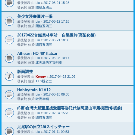
最後發表 由
Liu
«
2017-08-21 15:28
發表於 位於
閒聊五四三
美少女漫畫圖片一張
最後發表 由
Liu
«
2017-08-12 17:18
發表於 位於
閒聊五四三
20170422台鐵員林車站__自製圖片(高架化後)
最後發表 由
Liu
«
2017-06-21 18:00
發表於 位於
閒聊五四三
Athearn HO 40' flatcar
最後發表 由
Liu
«
2017-05-03 10:17
發表於 位於
北美洲的客貨列車
版面調整
最後發表 由
Kenny
«
2017-04-23 21:09
發表於 位於
TTS辦公室
Hobbytrain KLV12
最後發表 由
Liu
«
2017-03-15 09:03
發表於 位於
歐洲車輛
(6圖)台灣大船董座接受顧客委託代修阿里山車廂模型(修復前)
最後發表 由
Liu
«
2017-02-04 15:26
發表於 位於
閒聊五四三
足尾駅の日立15tスイッチャー
最後發表 由
Liu
«
2017-01-11 00:53