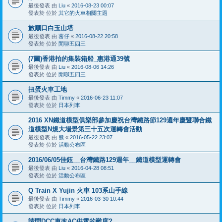
最後發表 由
Liu
«
2016-08-23 00:07
發表於 位於
其它的火車相關主題
旅順口白玉山塔
最後發表 由
蕃仔
«
2016-08-22 20:58
發表於 位於
閒聊五四三
(7圖)香港拍的集裝箱船_惠港通39號
最後發表 由
Liu
«
2016-08-06 14:26
發表於 位於
閒聊五四三
扭蛋火車工地
最後發表 由
Timmy
«
2016-06-23 11:07
發表於 位於
日本列車
2016 XN鐵道模型俱樂部參加慶祝台灣鐵路節129週年慶暨聯合鐵
道模型N規大場景第三十五次運轉會活動
最後發表 由
熊
«
2016-05-22 23:07
發表於 位於
活動公布區
2016/06/05佳鈺__台灣鐵路129週年__鐵道模型運轉會
最後發表 由
Liu
«
2016-04-28 08:51
發表於 位於
活動公布區
Q Train X Yujin 火車 103系山手線
最後發表 由
Timmy
«
2016-03-30 10:44
發表於 位於
日本列車
請問DCC車改AC供電的難度?