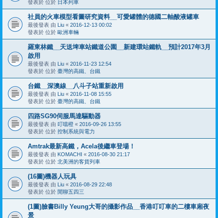
發表於 位於
日本列車
社員的火車模型看圖研究資料__可愛罐體的德國二軸酸液罐車
最後發表 由
Liu
«
2016-12-13 00:02
發表於 位於
歐洲車輛
羅東林鐵__天送埤車站鐵道公園__新建環站鐵軌__預計2017年3月
啟用
最後發表 由
Liu
«
2016-11-23 12:54
發表於 位於
臺灣的高鐵、台鐵
台鐵__深澳線__八斗子站重新啟用
最後發表 由
Liu
«
2016-11-08 15:55
發表於 位於
臺灣的高鐵、台鐵
四路SG90伺服馬達驅動器
最後發表 由
叮噹橙
«
2016-09-26 13:55
發表於 位於
控制系統與電力
Amtrak最新高鐵，Acela後繼車登場！
最後發表 由
KOMACHI
«
2016-08-30 21:17
發表於 位於
北美洲的客貨列車
(16圖)機器人玩具
最後發表 由
Liu
«
2016-08-29 22:48
發表於 位於
閒聊五四三
(1圖)臉書Billy Yeung大哥的攝影作品__香港叮叮車的二樓車廂夜
景