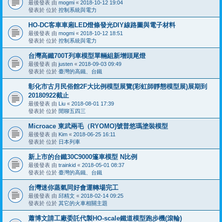
最後發表 由
mogmi
«
2018-10-12 19:04
發表於 位於
控制系統與電力
HO-DC客車車廂LED燈條發光DIY線路圖與電子材料
最後發表 由
mogmi
«
2018-10-12 18:51
發表於 位於
控制系統與電力
台灣高鐵700T列車模型單輛組新增頭尾燈
最後發表 由
justen
«
2018-09-03 09:49
發表於 位於
臺灣的高鐵、台鐵
彰化市古月民俗館2F大比例模型展覽(彩虹師靜態模型展)展期到
20180922截止
最後發表 由
Liu
«
2018-08-01 17:39
發表於 位於
閒聊五四三
Microace 東武兩毛（RYOMO)號普悠瑪塗裝模型
最後發表 由
Kim
«
2018-06-25 16:11
發表於 位於
日本列車
新上市的台鐵30C9000篷車模型 N比例
最後發表 由
trainkid
«
2018-05-01 08:37
發表於 位於
臺灣的高鐵、台鐵
台灣迷你蒸氣同好會運轉場完工
最後發表 由
邱精文
«
2018-02-14 09:25
發表於 位於
其它的火車相關主題
蕭博文請工廠委託代製HO-scale鐵道模型跑步機(滾輪)