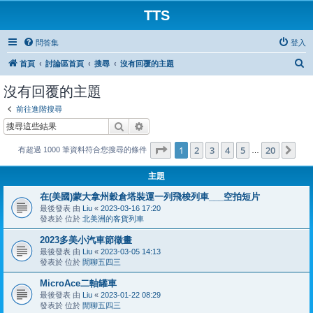
TTS
問答集
登入
搜
首頁
討論區首頁
搜尋
沒有回覆的主題
尋
沒有回覆的主題
前往進階搜尋
搜尋
進階搜尋
第
1
頁 (共
20
頁)
1
2
3
4
5
20
下
有超過 1000 筆資料符合您搜尋的條件
…
主題
在(美國)蒙大拿州穀倉塔裝運一列飛梭列車___空拍短片
最後發表 由
Liu
«
2023-03-16 17:20
發表於 位於
北美洲的客貨列車
2023多美小汽車節徵畫
最後發表 由
Liu
«
2023-03-05 14:13
發表於 位於
閒聊五四三
MicroAce二軸罐車
最後發表 由
Liu
«
2023-01-22 08:29
發表於 位於
閒聊五四三