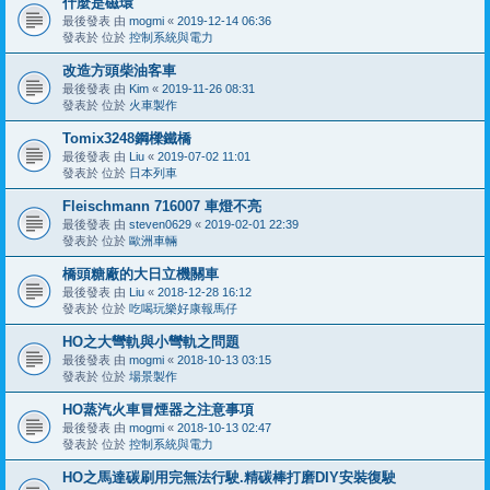
什麼是磁環
最後發表 由
mogmi
«
2019-12-14 06:36
發表於 位於
控制系統與電力
改造方頭柴油客車
最後發表 由
Kim
«
2019-11-26 08:31
發表於 位於
火車製作
Tomix3248鋼樑鐵橋
最後發表 由
Liu
«
2019-07-02 11:01
發表於 位於
日本列車
Fleischmann 716007 車燈不亮
最後發表 由
steven0629
«
2019-02-01 22:39
發表於 位於
歐洲車輛
橋頭糖廠的大日立機關車
最後發表 由
Liu
«
2018-12-28 16:12
發表於 位於
吃喝玩樂好康報馬仔
HO之大彎軌與小彎軌之問題
最後發表 由
mogmi
«
2018-10-13 03:15
發表於 位於
場景製作
HO蒸汽火車冒煙器之注意事項
最後發表 由
mogmi
«
2018-10-13 02:47
發表於 位於
控制系統與電力
HO之馬達碳刷用完無法行駛.精碳棒打磨DIY安裝復駛