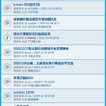
b train 581混583系
最後發表 由
dr3100lfc
«
2022-10-14 00:03
發表於 位於
日本列車
請教關於鐵道模型市場相關訊息
最後發表 由
LouSan
«
2022-02-08 16:27
發表於 位於
其它的火車相關主題
請自行重新設定討論區語系
最後發表 由
Kenny
«
2021-03-29 00:50
發表於 位於
TTS辦公室
2020/12/13彰化縣社頭鄉福井食堂運轉會
最後發表 由
Liu
«
2020-11-24 18:46
發表於 位於
活動公布區
20201108台鐵__太麻里站東63鄉道的平交道
最後發表 由
Liu
«
2020-11-08 22:37
發表於 位於
閒聊五四三
來看店貓的XD
最後發表 由
Liu
«
2020-07-29 15:59
發表於 位於
吃喝玩樂好康報馬仔
minitrix 12145
最後發表 由
Liu
«
2019-12-18 23:43
發表於 位於
歐洲車輛