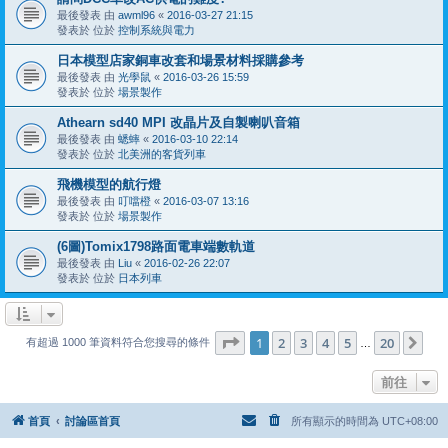
最後發表 由
awml96
«
2016-03-27 21:15
發表於 位於
控制系統與電力
日本模型店家銅車改套和場景材料採購參考
最後發表 由
光學鼠
«
2016-03-26 15:59
發表於 位於
場景製作
Athearn sd40 MPI 改晶片及自製喇叭音箱
最後發表 由
蟋蟀
«
2016-03-10 22:14
發表於 位於
北美洲的客貨列車
飛機模型的航行燈
最後發表 由
叮噹橙
«
2016-03-07 13:16
發表於 位於
場景製作
(6圖)Tomix1798路面電車端數軌道
最後發表 由
Liu
«
2016-02-26 22:07
發表於 位於
日本列車
第
1
頁 (共
20
頁)
1
2
3
4
5
20
下
有超過 1000 筆資料符合您搜尋的條件
…
前往
首頁
討論區首頁
所有顯示的時間為
UTC+08:00