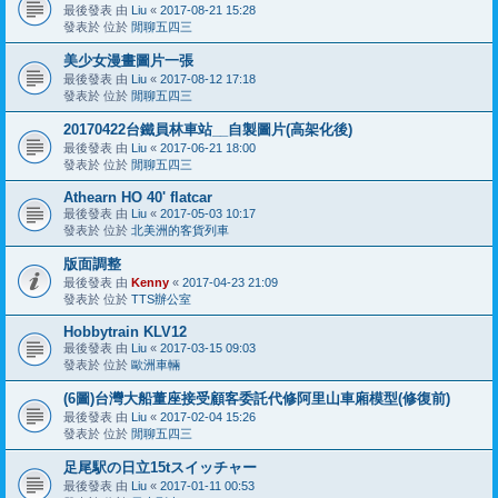
最後發表 由
Liu
«
2017-08-21 15:28
發表於 位於
閒聊五四三
美少女漫畫圖片一張
最後發表 由
Liu
«
2017-08-12 17:18
發表於 位於
閒聊五四三
20170422台鐵員林車站__自製圖片(高架化後)
最後發表 由
Liu
«
2017-06-21 18:00
發表於 位於
閒聊五四三
Athearn HO 40' flatcar
最後發表 由
Liu
«
2017-05-03 10:17
發表於 位於
北美洲的客貨列車
版面調整
最後發表 由
Kenny
«
2017-04-23 21:09
發表於 位於
TTS辦公室
Hobbytrain KLV12
最後發表 由
Liu
«
2017-03-15 09:03
發表於 位於
歐洲車輛
(6圖)台灣大船董座接受顧客委託代修阿里山車廂模型(修復前)
最後發表 由
Liu
«
2017-02-04 15:26
發表於 位於
閒聊五四三
足尾駅の日立15tスイッチャー
最後發表 由
Liu
«
2017-01-11 00:53