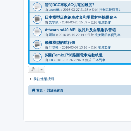
請問DCC車改AC供電的難度?
由
awml96
»
2016-03-27 21:15
» 位於
控制系統與電力
日本模型店家銅車改套和場景材料採購參考
由
光學鼠
»
2016-03-26 15:59
» 位於
場景製作
Athearn sd40 MPI 改晶片及自製喇叭音箱
由
蟋蟀
»
2016-03-10 22:14
» 位於
北美洲的客貨列車
飛機模型的航行燈
由
叮噹橙
»
2016-03-07 13:16
» 位於
場景製作
(6圖)Tomix1798路面電車端數軌道
由
Liu
»
2016-02-26 22:07
» 位於
日本列車
前往進階搜尋
首頁
討論區首頁