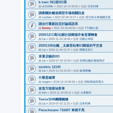
b train 581混583系
由
dr3100lfc
»
2022-10-14 00:03
» 位於
日本列車
請教關於鐵道模型市場相關訊息
由
LouSan
»
2022-02-08 16:27
» 位於
其它的火車相關主題
請自行重新設定討論區語系
由
Kenny
»
2021-03-29 00:50
» 位於
TTS辦公室
2020/12/13彰化縣社頭鄉福井食堂運轉會
由
Liu
»
2020-11-24 18:46
» 位於
活動公布區
20201108台鐵__太麻里站東63鄉道的平交道
由
Liu
»
2020-11-08 22:37
» 位於
閒聊五四三
來看店貓的XD
由
Liu
»
2020-07-29 15:59
» 位於
吃喝玩樂好康報馬仔
minitrix 12145
由
Liu
»
2019-12-18 23:43
» 位於
歐洲車輛
什麼是磁環
由
mogmi
»
2019-12-14 06:36
» 位於
控制系統與電力
改造方頭柴油客車
由
Kim
»
2019-11-26 08:31
» 位於
火車製作
Tomix3248鋼樑鐵橋
由
Liu
»
2019-07-02 11:01
» 位於
日本列車
Fleischmann 716007 車燈不亮