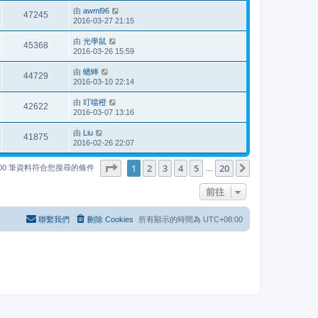
由
awml96
47245
2016-03-27 21:15
由
光學鼠
45368
2016-03-26 15:59
由
蟋蟀
44729
2016-03-10 22:14
由
叮噹橙
42622
2016-03-07 13:16
由
Liu
41875
2016-02-26 22:07
第
1
頁 (共
20
頁)
1
2
3
4
5
20
下一頁
000 筆資料符合您搜尋的條件
…
前往
聯繫我們
刪除 Cookies
所有顯示的時間為
UTC+08:00