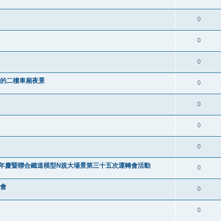
0
0
0
叮車的二樓車廂夜景
0
0
0
0
9週年慶暨聯合鐵道模型N規大場景第三十五次運轉會活動
0
轉會
0
0