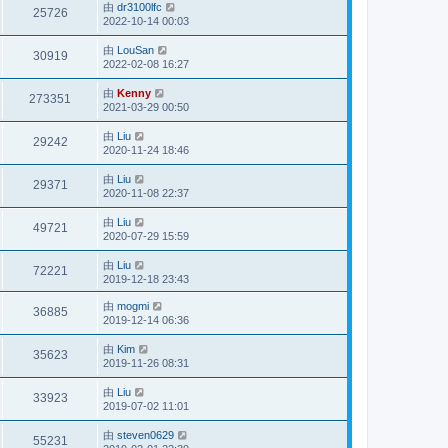
由
dr3100lfc
25726
2022-10-14 00:03
由
LouSan
30919
2022-02-08 16:27
由
Kenny
273351
2021-03-29 00:50
由
Liu
29242
2020-11-24 18:46
由
Liu
29371
2020-11-08 22:37
由
Liu
49721
2020-07-29 15:59
由
Liu
72221
2019-12-18 23:43
由
mogmi
36885
2019-12-14 06:36
由
Kim
35623
2019-11-26 08:31
由
Liu
33923
2019-07-02 11:01
由
steven0629
55231