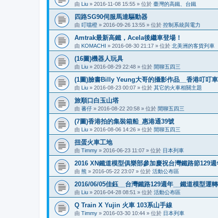
由
Liu
»
2016-11-08 15:55
» 位於
臺灣的高鐵、台鐵
四路SG90伺服馬達驅動器
由
叮噹橙
»
2016-09-26 13:55
» 位於
控制系統與電力
Amtrak最新高鐵，Acela後繼車登場！
由
KOMACHI
»
2016-08-30 21:17
» 位於
北美洲的客貨列車
(16圖)機器人玩具
由
Liu
»
2016-08-29 22:48
» 位於
閒聊五四三
(1圖)臉書Billy Yeung大哥的攝影作品__香港叮
由
Liu
»
2016-08-23 00:07
» 位於
其它的火車相關主題
旅順口白玉山塔
由
蕃仔
»
2016-08-22 20:58
» 位於
閒聊五四三
(7圖)香港拍的集裝箱船_惠港通39號
由
Liu
»
2016-08-06 14:26
» 位於
閒聊五四三
扭蛋火車工地
由
Timmy
»
2016-06-23 11:07
» 位於
日本列車
2016 XN鐵道模型俱樂部參加慶祝台灣鐵路節12
由
熊
»
2016-05-22 23:07
» 位於
活動公布區
2016/06/05佳鈺__台灣鐵路129週年__鐵道模型運
由
Liu
»
2016-04-28 08:51
» 位於
活動公布區
Q Train X Yujin 火車 103系山手線
由
Timmy
»
2016-03-30 10:44
» 位於
日本列車