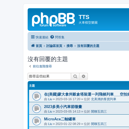
TTS
火車模型樂園
快速連結
問答集
首頁
討論區首頁
搜尋
沒有回覆的主題
沒有回覆的主題
前往進階搜尋
搜尋
進階搜尋
主題
在(美國)蒙大拿州穀倉塔裝運一列飛梭列車___空拍
由
Liu
»
2023-03-16 17:20
» 位於
北美洲的客貨列車
2023多美小汽車節徵畫
由
Liu
»
2023-03-05 14:13
» 位於
閒聊五四三
MicroAce二軸罐車
由
Liu
»
2023-01-22 08:29
» 位於
閒聊五四三