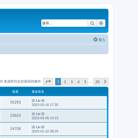
搜尋
進階搜尋
登入
第
1
頁 (共
20
頁)
1
2
3
4
5
20
下一頁
000 筆資料符合您搜尋的條件
…
觀看
最後發表
由
Liu
55293
2023-03-16 17:20
由
Liu
23824
2023-03-05 14:13
由
Liu
24708
2023-01-22 08:29