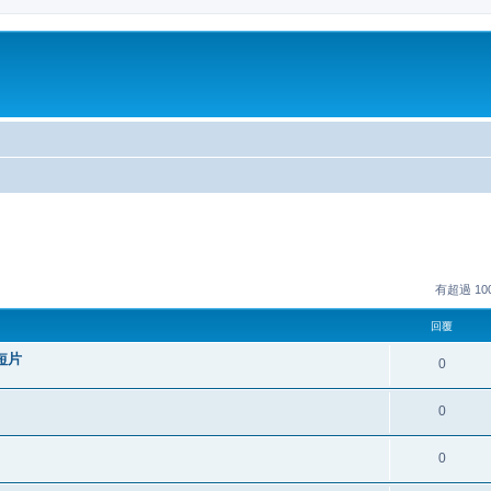
有超過 1
回覆
短片
0
0
0