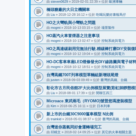
由
steven0629
»
2019-02-01 22:39
» 位於
歐洲車輛
橋頭糖廠的大日立機關車
由
Liu
»
2018-12-28 16:12
» 位於
吃喝玩樂好康報馬仔
HO之大彎軌與小彎軌之問題
由
mogmi
»
2018-10-13 03:15
» 位於
場景製作
HO蒸汽火車冒煙器之注意事項
由
mogmi
»
2018-10-13 02:47
» 位於
控制系統與電力
HO之馬達碳刷用完無法行駛.精碳棒打磨DIY安裝復
由
mogmi
»
2018-10-12 19:04
» 位於
控制系統與電力
HO-DC客車車廂LED燈條發光DIY線路圖與電子材
由
mogmi
»
2018-10-12 18:51
» 位於
控制系統與電力
台灣高鐵700T列車模型單輛組新增頭尾燈
由
justen
»
2018-09-03 09:49
» 位於
臺灣的高鐵、台鐵
彰化市古月民俗館2F大比例模型展覽(彩虹師靜態模型展
由
Liu
»
2018-08-01 17:39
» 位於
閒聊五四三
Microace 東武兩毛（RYOMO)號普悠瑪塗裝模型
由
Kim
»
2018-06-25 16:11
» 位於
日本列車
新上市的台鐵30C9000篷車模型 N比例
由
trainkid
»
2018-05-01 08:37
» 位於
臺灣的高鐵、台鐵
台灣迷你蒸氣同好會運轉場完工
由
邱精文
»
2018-02-14 09:25
» 位於
其它的火車相關主題