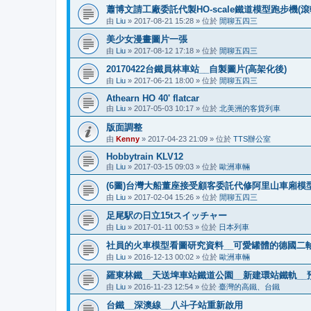
蕭博文請工廠委託代製HO-scale鐵道模型跑步機(滾
由
Liu
»
2017-08-21 15:28
» 位於
閒聊五四三
美少女漫畫圖片一張
由
Liu
»
2017-08-12 17:18
» 位於
閒聊五四三
20170422台鐵員林車站__自製圖片(高架化後)
由
Liu
»
2017-06-21 18:00
» 位於
閒聊五四三
Athearn HO 40' flatcar
由
Liu
»
2017-05-03 10:17
» 位於
北美洲的客貨列車
版面調整
由
Kenny
»
2017-04-23 21:09
» 位於
TTS辦公室
Hobbytrain KLV12
由
Liu
»
2017-03-15 09:03
» 位於
歐洲車輛
(6圖)台灣大船董座接受顧客委託代修阿里山車廂模型
由
Liu
»
2017-02-04 15:26
» 位於
閒聊五四三
足尾駅の日立15tスイッチャー
由
Liu
»
2017-01-11 00:53
» 位於
日本列車
社員的火車模型看圖研究資料__可愛罐體的德國二
由
Liu
»
2016-12-13 00:02
» 位於
歐洲車輛
羅東林鐵__天送埤車站鐵道公園__新建環站鐵軌__預
由
Liu
»
2016-11-23 12:54
» 位於
臺灣的高鐵、台鐵
台鐵__深澳線__八斗子站重新啟用