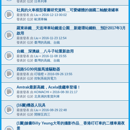
發表於 位於
日本列車
社員的火車模型看圖研究資料__可愛罐體的德國二軸酸液罐車
最後發表 由
Liu
«
2016-12-13 00:02
發表於 位於
歐洲車輛
羅東林鐵__天送埤車站鐵道公園__新建環站鐵軌__預計2017年3月
啟用
最後發表 由
Liu
«
2016-11-23 12:54
發表於 位於
臺灣的高鐵、台鐵
台鐵__深澳線__八斗子站重新啟用
最後發表 由
Liu
«
2016-11-08 15:55
發表於 位於
臺灣的高鐵、台鐵
四路SG90伺服馬達驅動器
最後發表 由
叮噹橙
«
2016-09-26 13:55
發表於 位於
控制系統與電力
Amtrak最新高鐵，Acela後繼車登場！
最後發表 由
KOMACHI
«
2016-08-30 21:17
發表於 位於
北美洲的客貨列車
(16圖)機器人玩具
最後發表 由
Liu
«
2016-08-29 22:48
發表於 位於
閒聊五四三
(1圖)臉書Billy Yeung大哥的攝影作品__香港叮叮車的二樓車廂夜
景