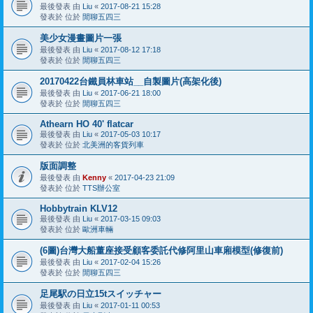
最後發表 由
Liu
«
2017-08-21 15:28
發表於 位於
閒聊五四三
美少女漫畫圖片一張
最後發表 由
Liu
«
2017-08-12 17:18
發表於 位於
閒聊五四三
20170422台鐵員林車站__自製圖片(高架化後)
最後發表 由
Liu
«
2017-06-21 18:00
發表於 位於
閒聊五四三
Athearn HO 40' flatcar
最後發表 由
Liu
«
2017-05-03 10:17
發表於 位於
北美洲的客貨列車
版面調整
最後發表 由
Kenny
«
2017-04-23 21:09
發表於 位於
TTS辦公室
Hobbytrain KLV12
最後發表 由
Liu
«
2017-03-15 09:03
發表於 位於
歐洲車輛
(6圖)台灣大船董座接受顧客委託代修阿里山車廂模型(修復前)
最後發表 由
Liu
«
2017-02-04 15:26
發表於 位於
閒聊五四三
足尾駅の日立15tスイッチャー
最後發表 由
Liu
«
2017-01-11 00:53