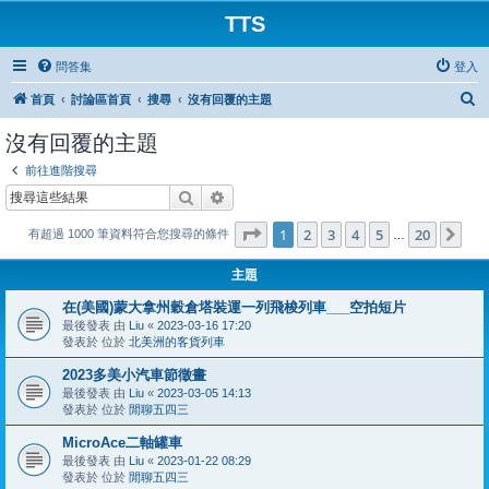
TTS
問答集
登入
搜
首頁
討論區首頁
搜尋
沒有回覆的主題
尋
沒有回覆的主題
前往進階搜尋
搜尋
進階搜尋
第
1
頁 (共
20
頁)
1
2
3
4
5
20
下
有超過 1000 筆資料符合您搜尋的條件
…
主題
在(美國)蒙大拿州穀倉塔裝運一列飛梭列車___空拍短片
最後發表 由
Liu
«
2023-03-16 17:20
發表於 位於
北美洲的客貨列車
2023多美小汽車節徵畫
最後發表 由
Liu
«
2023-03-05 14:13
發表於 位於
閒聊五四三
MicroAce二軸罐車
最後發表 由
Liu
«
2023-01-22 08:29
發表於 位於
閒聊五四三