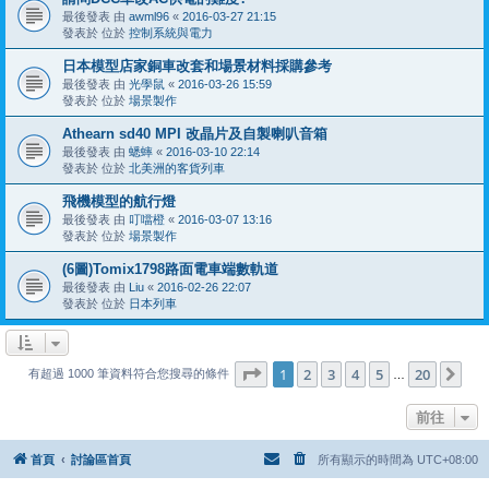
最後發表 由
awml96
«
2016-03-27 21:15
發表於 位於
控制系統與電力
日本模型店家銅車改套和場景材料採購參考
最後發表 由
光學鼠
«
2016-03-26 15:59
發表於 位於
場景製作
Athearn sd40 MPI 改晶片及自製喇叭音箱
最後發表 由
蟋蟀
«
2016-03-10 22:14
發表於 位於
北美洲的客貨列車
飛機模型的航行燈
最後發表 由
叮噹橙
«
2016-03-07 13:16
發表於 位於
場景製作
(6圖)Tomix1798路面電車端數軌道
最後發表 由
Liu
«
2016-02-26 22:07
發表於 位於
日本列車
第
1
頁 (共
20
頁)
1
2
3
4
5
20
下
有超過 1000 筆資料符合您搜尋的條件
…
前往
首頁
討論區首頁
所有顯示的時間為
UTC+08:00