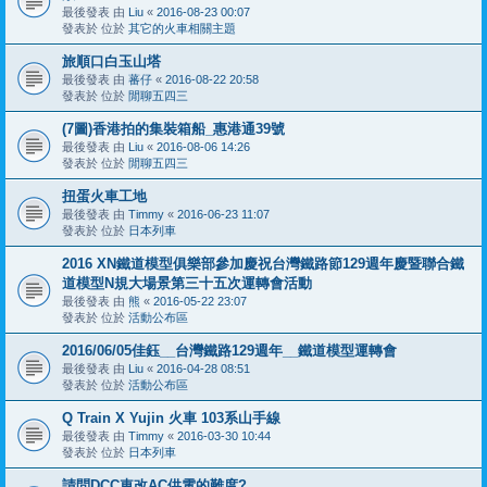
最後發表 由
Liu
«
2016-08-23 00:07
發表於 位於
其它的火車相關主題
旅順口白玉山塔
最後發表 由
蕃仔
«
2016-08-22 20:58
發表於 位於
閒聊五四三
(7圖)香港拍的集裝箱船_惠港通39號
最後發表 由
Liu
«
2016-08-06 14:26
發表於 位於
閒聊五四三
扭蛋火車工地
最後發表 由
Timmy
«
2016-06-23 11:07
發表於 位於
日本列車
2016 XN鐵道模型俱樂部參加慶祝台灣鐵路節129週年慶暨聯合鐵
道模型N規大場景第三十五次運轉會活動
最後發表 由
熊
«
2016-05-22 23:07
發表於 位於
活動公布區
2016/06/05佳鈺__台灣鐵路129週年__鐵道模型運轉會
最後發表 由
Liu
«
2016-04-28 08:51
發表於 位於
活動公布區
Q Train X Yujin 火車 103系山手線
最後發表 由
Timmy
«
2016-03-30 10:44
發表於 位於
日本列車
請問DCC車改AC供電的難度?