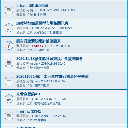
b train 581混583系
最後發表 由
dr3100lfc
«
2022-10-14 00:03
發表於 位於
日本列車
請教關於鐵道模型市場相關訊息
最後發表 由
LouSan
«
2022-02-08 16:27
發表於 位於
其它的火車相關主題
請自行重新設定討論區語系
最後發表 由
Kenny
«
2021-03-29 00:50
發表於 位於
TTS辦公室
2020/12/13彰化縣社頭鄉福井食堂運轉會
最後發表 由
Liu
«
2020-11-24 18:46
發表於 位於
活動公布區
20201108台鐵__太麻里站東63鄉道的平交道
最後發表 由
Liu
«
2020-11-08 22:37
發表於 位於
閒聊五四三
來看店貓的XD
最後發表 由
Liu
«
2020-07-29 15:59
發表於 位於
吃喝玩樂好康報馬仔
minitrix 12145
最後發表 由
Liu
«
2019-12-18 23:43
發表於 位於
歐洲車輛