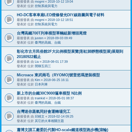
最後發表 由
mogmi
«
2018-10-12 19:04
發表於 位於
控制系統與電力
HO-DC客車車廂LED燈條發光DIY線路圖與電子材料
最後發表 由
mogmi
«
2018-10-12 18:51
發表於 位於
控制系統與電力
台灣高鐵700T列車模型單輛組新增頭尾燈
最後發表 由
justen
«
2018-09-03 09:49
發表於 位於
臺灣的高鐵、台鐵
彰化市古月民俗館2F大比例模型展覽(彩虹師靜態模型展)展期到
20180922截止
最後發表 由
Liu
«
2018-08-01 17:39
發表於 位於
閒聊五四三
Microace 東武兩毛（RYOMO)號普悠瑪塗裝模型
最後發表 由
Kim
«
2018-06-25 16:11
發表於 位於
日本列車
新上市的台鐵30C9000篷車模型 N比例
最後發表 由
trainkid
«
2018-05-01 08:37
發表於 位於
臺灣的高鐵、台鐵
台灣迷你蒸氣同好會運轉場完工
最後發表 由
邱精文
«
2018-02-14 09:25
發表於 位於
其它的火車相關主題
蕭博文請工廠委託代製HO-scale鐵道模型跑步機(滾輪)