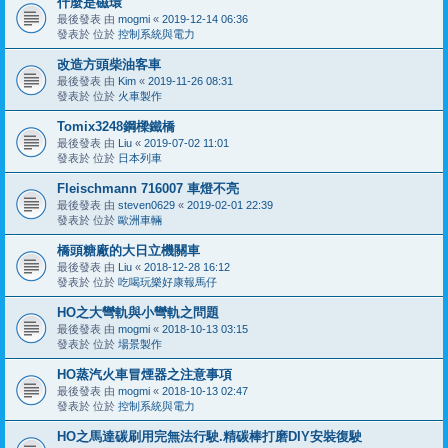
什麼是磁環
最後發表 由
mogmi
«
2019-12-14 06:36
發表於 位於
控制系統與電力
改造方頭柴油客車
最後發表 由
Kim
«
2019-11-26 08:31
發表於 位於
火車製作
Tomix3248鋼樑鐵橋
最後發表 由
Liu
«
2019-07-02 11:01
發表於 位於
日本列車
Fleischmann 716007 車燈不亮
最後發表 由
steven0629
«
2019-02-01 22:39
發表於 位於
歐洲車輛
橋頭糖廠的大日立機關車
最後發表 由
Liu
«
2018-12-28 16:12
發表於 位於
吃喝玩樂好康報馬仔
HO之大彎軌與小彎軌之問題
最後發表 由
mogmi
«
2018-10-13 03:15
發表於 位於
場景製作
HO蒸汽火車冒煙器之注意事項
最後發表 由
mogmi
«
2018-10-13 02:47
發表於 位於
控制系統與電力
HO之馬達碳刷用完無法行駛.精碳棒打磨DIY安裝復駛