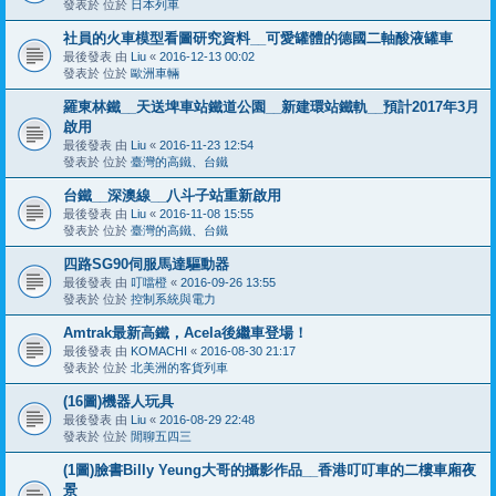
發表於 位於
日本列車
社員的火車模型看圖研究資料__可愛罐體的德國二軸酸液罐車
最後發表 由
Liu
«
2016-12-13 00:02
發表於 位於
歐洲車輛
羅東林鐵__天送埤車站鐵道公園__新建環站鐵軌__預計2017年3月
啟用
最後發表 由
Liu
«
2016-11-23 12:54
發表於 位於
臺灣的高鐵、台鐵
台鐵__深澳線__八斗子站重新啟用
最後發表 由
Liu
«
2016-11-08 15:55
發表於 位於
臺灣的高鐵、台鐵
四路SG90伺服馬達驅動器
最後發表 由
叮噹橙
«
2016-09-26 13:55
發表於 位於
控制系統與電力
Amtrak最新高鐵，Acela後繼車登場！
最後發表 由
KOMACHI
«
2016-08-30 21:17
發表於 位於
北美洲的客貨列車
(16圖)機器人玩具
最後發表 由
Liu
«
2016-08-29 22:48
發表於 位於
閒聊五四三
(1圖)臉書Billy Yeung大哥的攝影作品__香港叮叮車的二樓車廂夜
景