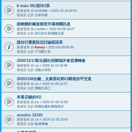
b train 581混583系
最後發表 由
dr3100lfc
«
2022-10-14 00:03
發表於 位於
日本列車
請教關於鐵道模型市場相關訊息
最後發表 由
LouSan
«
2022-02-08 16:27
發表於 位於
其它的火車相關主題
請自行重新設定討論區語系
最後發表 由
Kenny
«
2021-03-29 00:50
發表於 位於
TTS辦公室
2020/12/13彰化縣社頭鄉福井食堂運轉會
最後發表 由
Liu
«
2020-11-24 18:46
發表於 位於
活動公布區
20201108台鐵__太麻里站東63鄉道的平交道
最後發表 由
Liu
«
2020-11-08 22:37
發表於 位於
閒聊五四三
來看店貓的XD
最後發表 由
Liu
«
2020-07-29 15:59
發表於 位於
吃喝玩樂好康報馬仔
minitrix 12145
最後發表 由
Liu
«
2019-12-18 23:43
發表於 位於
歐洲車輛