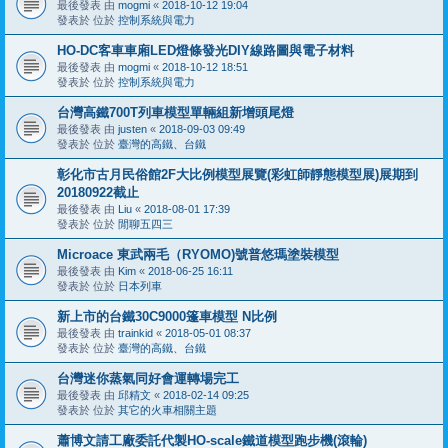
最後發表 由
mogmi
«
2018-10-12 19:04
發表於 位於
控制系統與電力
HO-DC客車車廂LED燈條發光DIY線路圖與電子材料
最後發表 由
mogmi
«
2018-10-12 18:51
發表於 位於
控制系統與電力
台灣高鐵700T列車模型單輛組新增頭尾燈
最後發表 由
justen
«
2018-09-03 09:49
發表於 位於
臺灣的高鐵、台鐵
彰化市古月民俗館2F大比例模型展覽(彩虹師靜態模型展)展期到
20180922截止
最後發表 由
Liu
«
2018-08-01 17:39
發表於 位於
閒聊五四三
Microace 東武兩毛（RYOMO)號普悠瑪塗裝模型
最後發表 由
Kim
«
2018-06-25 16:11
發表於 位於
日本列車
新上市的台鐵30C9000篷車模型 N比例
最後發表 由
trainkid
«
2018-05-01 08:37
發表於 位於
臺灣的高鐵、台鐵
台灣迷你蒸氣同好會運轉場完工
最後發表 由
邱精文
«
2018-02-14 09:25
發表於 位於
其它的火車相關主題
蕭博文請工廠委託代製HO-scale鐵道模型跑步機(滾輪)