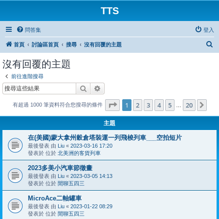
TTS
問答集
登入
搜
首頁
討論區首頁
搜尋
沒有回覆的主題
尋
沒有回覆的主題
前往進階搜尋
搜尋
進階搜尋
第
1
頁 (共
20
頁)
1
2
3
4
5
20
下
有超過 1000 筆資料符合您搜尋的條件
…
主題
在(美國)蒙大拿州穀倉塔裝運一列飛梭列車___空拍短片
最後發表 由
Liu
«
2023-03-16 17:20
發表於 位於
北美洲的客貨列車
2023多美小汽車節徵畫
最後發表 由
Liu
«
2023-03-05 14:13
發表於 位於
閒聊五四三
MicroAce二軸罐車
最後發表 由
Liu
«
2023-01-22 08:29
發表於 位於
閒聊五四三