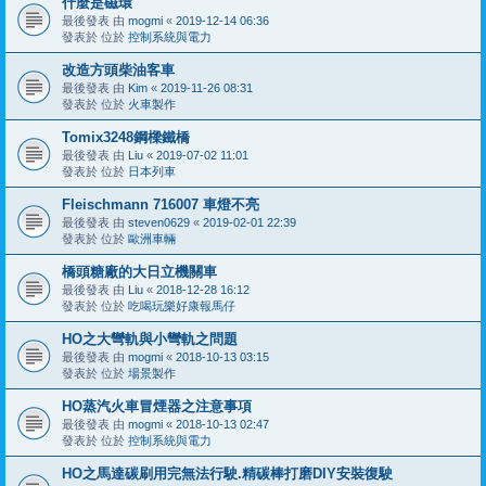
什麼是磁環
最後發表 由
mogmi
«
2019-12-14 06:36
發表於 位於
控制系統與電力
改造方頭柴油客車
最後發表 由
Kim
«
2019-11-26 08:31
發表於 位於
火車製作
Tomix3248鋼樑鐵橋
最後發表 由
Liu
«
2019-07-02 11:01
發表於 位於
日本列車
Fleischmann 716007 車燈不亮
最後發表 由
steven0629
«
2019-02-01 22:39
發表於 位於
歐洲車輛
橋頭糖廠的大日立機關車
最後發表 由
Liu
«
2018-12-28 16:12
發表於 位於
吃喝玩樂好康報馬仔
HO之大彎軌與小彎軌之問題
最後發表 由
mogmi
«
2018-10-13 03:15
發表於 位於
場景製作
HO蒸汽火車冒煙器之注意事項
最後發表 由
mogmi
«
2018-10-13 02:47
發表於 位於
控制系統與電力
HO之馬達碳刷用完無法行駛.精碳棒打磨DIY安裝復駛