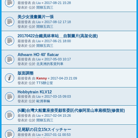
最後發表 由
Liu
«
2017-08-21 15:28
發表於 位於
閒聊五四三
美少女漫畫圖片一張
最後發表 由
Liu
«
2017-08-12 17:18
發表於 位於
閒聊五四三
20170422台鐵員林車站__自製圖片(高架化後)
最後發表 由
Liu
«
2017-06-21 18:00
發表於 位於
閒聊五四三
Athearn HO 40' flatcar
最後發表 由
Liu
«
2017-05-03 10:17
發表於 位於
北美洲的客貨列車
版面調整
最後發表 由
Kenny
«
2017-04-23 21:09
發表於 位於
TTS辦公室
Hobbytrain KLV12
最後發表 由
Liu
«
2017-03-15 09:03
發表於 位於
歐洲車輛
(6圖)台灣大船董座接受顧客委託代修阿里山車廂模型(修復前)
最後發表 由
Liu
«
2017-02-04 15:26
發表於 位於
閒聊五四三
足尾駅の日立15tスイッチャー
最後發表 由
Liu
«
2017-01-11 00:53