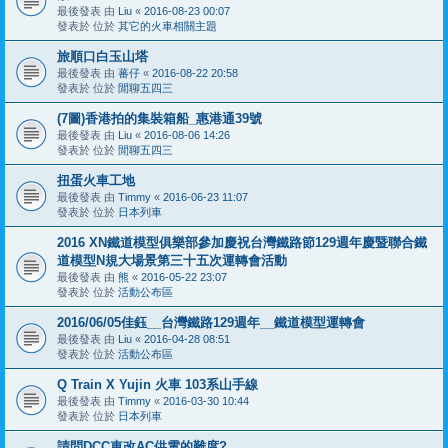
最後發表 由
Liu
«
2016-08-23 00:07
發表於 位於
其它的火車相關主題
旅順口白玉山塔
最後發表 由
蕃仔
«
2016-08-22 20:58
發表於 位於
閒聊五四三
(7圖)香港拍的集裝箱船_惠港通39號
最後發表 由
Liu
«
2016-08-06 14:26
發表於 位於
閒聊五四三
扭蛋火車工地
最後發表 由
Timmy
«
2016-06-23 11:07
發表於 位於
日本列車
2016 XN鐵道模型俱樂部參加慶祝台灣鐵路節129週年慶暨聯合鐵
道模型N規大場景第三十五次運轉會活動
最後發表 由
熊
«
2016-05-22 23:07
發表於 位於
活動公布區
2016/06/05佳鈺__台灣鐵路129週年__鐵道模型運轉會
最後發表 由
Liu
«
2016-04-28 08:51
發表於 位於
活動公布區
Q Train X Yujin 火車 103系山手線
最後發表 由
Timmy
«
2016-03-30 10:44
發表於 位於
日本列車
請問DCC車改AC供電的難度?