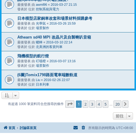
最後發表 由
awml96
«
2016-03-27 21:15
發表於 位於
控制系統與電力
日本模型店家銅車改套和場景材料採購參考
最後發表 由
光學鼠
«
2016-03-26 15:59
發表於 位於
場景製作
Athearn sd40 MPI 改晶片及自製喇叭音箱
最後發表 由
蟋蟀
«
2016-03-10 22:14
發表於 位於
北美洲的客貨列車
飛機模型的航行燈
最後發表 由
叮噹橙
«
2016-03-07 13:16
發表於 位於
場景製作
(6圖)Tomix1798路面電車端數軌道
最後發表 由
Liu
«
2016-02-26 22:07
發表於 位於
日本列車
第
1
頁 (共
20
頁)
1
2
3
4
5
20
下
有超過 1000 筆資料符合您搜尋的條件
…
前往
首頁
討論區首頁
所有顯示的時間為
UTC+08:00