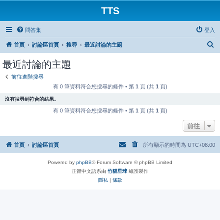
TTS
問答集
登入
搜
首頁
討論區首頁
搜尋
最近討論的主題
尋
最近討論的主題
前往進階搜尋
有 0 筆資料符合您搜尋的條件 • 第
1
頁 (共
1
頁)
沒有搜尋到符合的結果。
有 0 筆資料符合您搜尋的條件 • 第
1
頁 (共
1
頁)
前往
首頁
討論區首頁
所有顯示的時間為
UTC+08:00
Powered by
phpBB
® Forum Software © phpBB Limited
正體中文語系由
竹貓星球
維護製作
隱私
|
條款