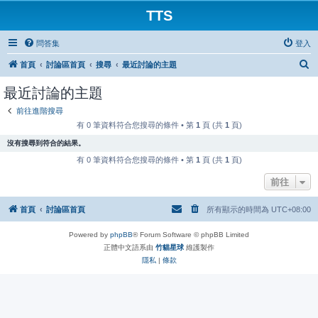
TTS
問答集
登入
搜
首頁
討論區首頁
搜尋
最近討論的主題
尋
最近討論的主題
前往進階搜尋
有 0 筆資料符合您搜尋的條件 • 第
1
頁 (共
1
頁)
沒有搜尋到符合的結果。
有 0 筆資料符合您搜尋的條件 • 第
1
頁 (共
1
頁)
前往
首頁
討論區首頁
所有顯示的時間為
UTC+08:00
Powered by
phpBB
® Forum Software © phpBB Limited
正體中文語系由
竹貓星球
維護製作
隱私
|
條款