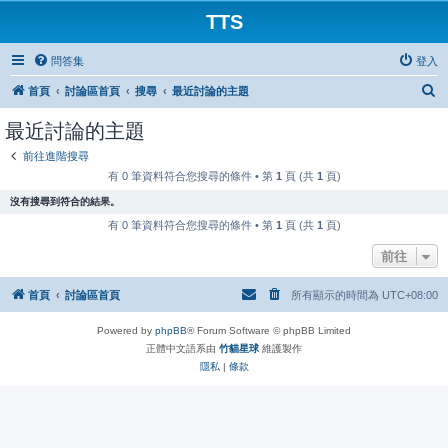
TTS
問答集
登入
搜
首頁
討論區首頁
搜尋
最近討論的主題
尋
最近討論的主題
前往進階搜尋
有 0 筆資料符合您搜尋的條件 • 第
1
頁 (共
1
頁)
沒有搜尋到符合的結果。
有 0 筆資料符合您搜尋的條件 • 第
1
頁 (共
1
頁)
前往
首頁
討論區首頁
所有顯示的時間為
UTC+08:00
Powered by
phpBB
® Forum Software © phpBB Limited
正體中文語系由
竹貓星球
維護製作
隱私
|
條款