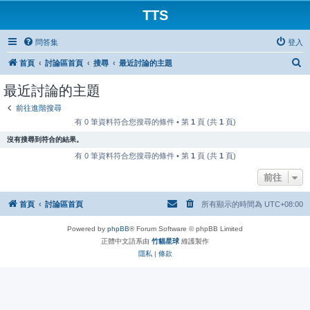
TTS
問答集
登入
搜
首頁
討論區首頁
搜尋
最近討論的主題
尋
最近討論的主題
前往進階搜尋
有 0 筆資料符合您搜尋的條件 • 第
1
頁 (共
1
頁)
沒有搜尋到符合的結果。
有 0 筆資料符合您搜尋的條件 • 第
1
頁 (共
1
頁)
前往
首頁
討論區首頁
所有顯示的時間為
UTC+08:00
Powered by
phpBB
® Forum Software © phpBB Limited
正體中文語系由
竹貓星球
維護製作
隱私
|
條款