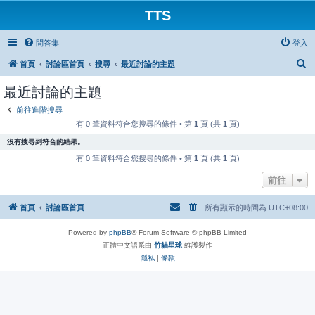
TTS
問答集
登入
搜
首頁
討論區首頁
搜尋
最近討論的主題
尋
最近討論的主題
前往進階搜尋
有 0 筆資料符合您搜尋的條件 • 第
1
頁 (共
1
頁)
沒有搜尋到符合的結果。
有 0 筆資料符合您搜尋的條件 • 第
1
頁 (共
1
頁)
前往
首頁
討論區首頁
所有顯示的時間為
UTC+08:00
Powered by
phpBB
® Forum Software © phpBB Limited
正體中文語系由
竹貓星球
維護製作
隱私
|
條款