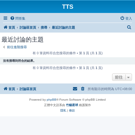
TTS
問答集
登入
搜
首頁
討論區首頁
搜尋
最近討論的主題
尋
最近討論的主題
前往進階搜尋
有 0 筆資料符合您搜尋的條件 • 第
1
頁 (共
1
頁)
沒有搜尋到符合的結果。
有 0 筆資料符合您搜尋的條件 • 第
1
頁 (共
1
頁)
前往
首頁
討論區首頁
所有顯示的時間為
UTC+08:00
Powered by
phpBB
® Forum Software © phpBB Limited
正體中文語系由
竹貓星球
維護製作
隱私
|
條款