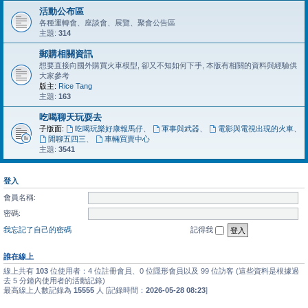
活動公布區
各種運轉會、座談會、展覽、聚會公告區
主題:
314
郵購相關資訊
想要直接向國外購買火車模型, 卻又不知如何下手, 本版有相關的資料與經驗供
大家參考
版主:
Rice Tang
主題:
163
吃喝聊天玩耍去
子版面:
吃喝玩樂好康報馬仔
、
軍事與武器
、
電影與電視出現的火車
、
閒聊五四三
、
車輛買賣中心
主題:
3541
登入
會員名稱:
密碼:
我忘記了自己的密碼
記得我
誰在線上
線上共有
103
位使用者：4 位註冊會員、0 位隱形會員以及 99 位訪客 (這些資料是根據過
去 5 分鐘內使用者的活動記錄)
最高線上人數記錄為
15555
人 [記錄時間：
2026-05-28 08:23
]