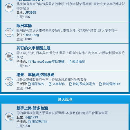
北美擁有龐大的路線與眾多的車頭, 特別大型柴電車頭, 喜歡北美火車的車友記
得多發表
版主:
UP3985
主題:
605
歐洲車輛
歐洲是火車與火車模型的發源地, 車種眾多, 模型製作精美, 讓人愛不釋手
版主:
Rice Tang
主題:
1089
其它的火車相關主題
除了歐, 北美, 日本與台灣之外,世界上還有許多地方的火車, 相關資料與大家分
享吧
子版面:
NarrowGauge窄軌車輛
、
鐵道攝影
主題:
467
場景、車輛與控制系統
場景及車輛製作與分享，控制系統相關討論與製作
子版面:
場景製作
、
火車製作
、
控制系統與電力
、
控制電路DIY
主題:
3141
談天說地
新手上路.請多包涵
你的鐵道模型剛入手還在試營運嗎?本版教你如何才不會重複售票~
版主:
小楊1219
子版面:
測試專用區
主題:
350