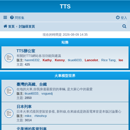
TTS
問答集
登入
搜
首頁
討論區首頁
尋
現在的時間是 2026-08-09 14:35
站務
TTS辦公室
有關於TTS網站各項功能與建議
版主:
hanm6332
、
Kathy
、
Kenny
、
tkuei6033
、
Lancelot
、
Rice Tang
、
lee
主題:
425
火車模型世界
臺灣的高鐵、台鐵
在地的火車,你我身邊最親切的車輛, 是大家心中的最愛
版主:
tkuei6033
、
voguedj
主題:
2850
日本列車
日本火車式樣與塗裝皆多樣, 新幹線,在來線或是路面電車皆是本版討論重心
版主:
mike
、
rhinohcp
主題:
3014
北美洲的客貨列車