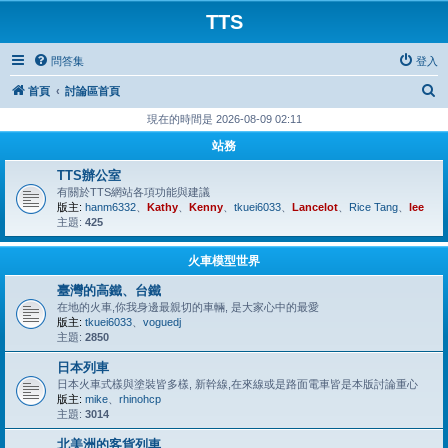
TTS
問答集
登入
搜
首頁
討論區首頁
尋
現在的時間是 2026-08-09 02:11
站務
TTS辦公室
有關於TTS網站各項功能與建議
版主:
hanm6332
、
Kathy
、
Kenny
、
tkuei6033
、
Lancelot
、
Rice Tang
、
lee
主題:
425
火車模型世界
臺灣的高鐵、台鐵
在地的火車,你我身邊最親切的車輛, 是大家心中的最愛
版主:
tkuei6033
、
voguedj
主題:
2850
日本列車
日本火車式樣與塗裝皆多樣, 新幹線,在來線或是路面電車皆是本版討論重心
版主:
mike
、
rhinohcp
主題:
3014
北美洲的客貨列車