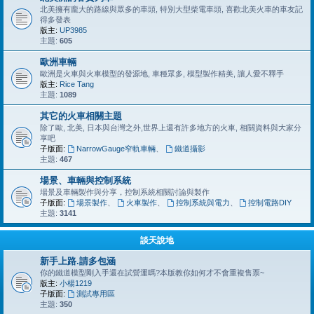
北美擁有龐大的路線與眾多的車頭, 特別大型柴電車頭, 喜歡北美火車的車友記
得多發表
版主:
UP3985
主題:
605
歐洲車輛
歐洲是火車與火車模型的發源地, 車種眾多, 模型製作精美, 讓人愛不釋手
版主:
Rice Tang
主題:
1089
其它的火車相關主題
除了歐, 北美, 日本與台灣之外,世界上還有許多地方的火車, 相關資料與大家分
享吧
子版面:
NarrowGauge窄軌車輛
、
鐵道攝影
主題:
467
場景、車輛與控制系統
場景及車輛製作與分享，控制系統相關討論與製作
子版面:
場景製作
、
火車製作
、
控制系統與電力
、
控制電路DIY
主題:
3141
談天說地
新手上路.請多包涵
你的鐵道模型剛入手還在試營運嗎?本版教你如何才不會重複售票~
版主:
小楊1219
子版面:
測試專用區
主題:
350