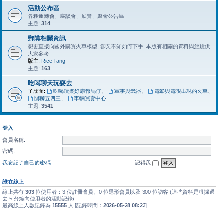
活動公布區
各種運轉會、座談會、展覽、聚會公告區
主題:
314
郵購相關資訊
想要直接向國外購買火車模型, 卻又不知如何下手, 本版有相關的資料與經驗供
大家參考
版主:
Rice Tang
主題:
163
吃喝聊天玩耍去
子版面:
吃喝玩樂好康報馬仔
、
軍事與武器
、
電影與電視出現的火車
、
閒聊五四三
、
車輛買賣中心
主題:
3541
登入
會員名稱:
密碼:
我忘記了自己的密碼
記得我
誰在線上
線上共有
303
位使用者：3 位註冊會員、0 位隱形會員以及 300 位訪客 (這些資料是根據過
去 5 分鐘內使用者的活動記錄)
最高線上人數記錄為
15555
人 [記錄時間：
2026-05-28 08:23
]