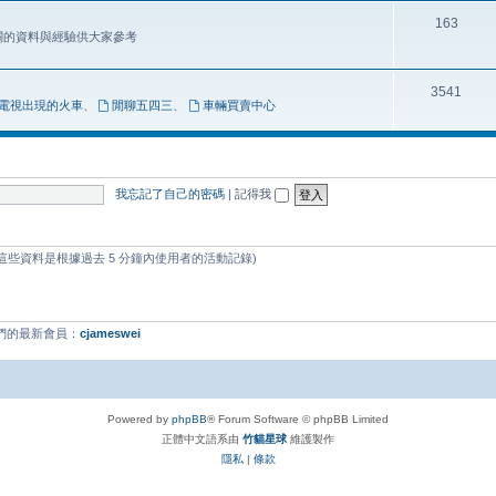
163
相關的資料與經驗供大家參考
3541
電視出現的火車
、
閒聊五四三
、
車輛買賣中心
我忘記了自己的密碼
|
記得我
 (這些資料是根據過去 5 分鐘內使用者的活動記錄)
我們的最新會員：
cjameswei
Powered by
phpBB
® Forum Software © phpBB Limited
正體中文語系由
竹貓星球
維護製作
隱私
|
條款