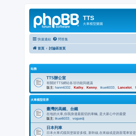
TTS
火車模型樂園
快速連結
問答集
首頁
討論區首頁
站務
TTS辦公室
有關於TTS網站各項功能與建議
版主:
hanm6332
、
Kathy
、
Kenny
、
tkuei6033
、
Lancelot
、
火車模型世界
臺灣的高鐵、台鐵
在地的火車,你我身邊最親切的車輛, 是大家心中的最愛
版主:
tkuei6033
、
voguedj
日本列車
日本火車式樣與塗裝皆多樣, 新幹線,在來線或是路面電車皆