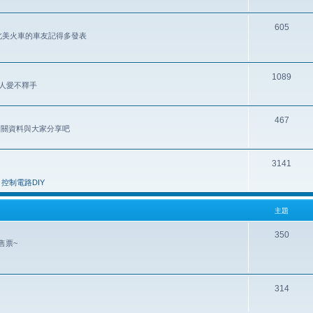
605
歡北美火車的車友記得多發表
1089
讓人愛不釋手
467
 相關資料與大家分享吧
3141
控制電路DIY
主題
350
售票~
314