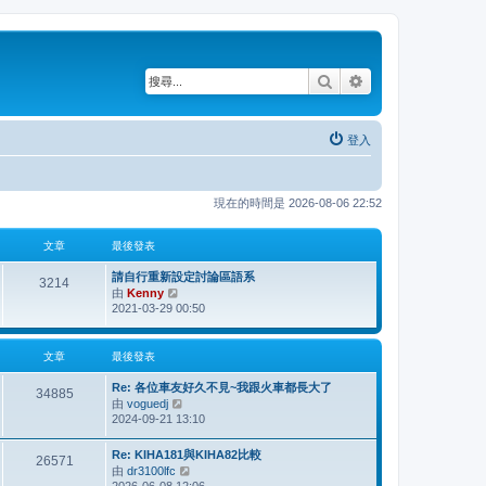
搜尋
進階搜尋
登入
現在的時間是 2026-08-06 22:52
文章
最後發表
請自行重新設定討論區語系
3214
由
Kenny
檢
2021-03-29 00:50
視
最
後
文章
最後發表
發
表
Re: 各位車友好久不見~我跟火車都長大了
34885
由
voguedj
檢
2024-09-21 13:10
視
最
後
Re: KIHA181與KIHA82比較
26571
發
由
dr3100lfc
檢
表