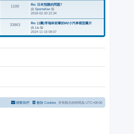
最
Re: 日本預購的問題?
後
1100
由
SpartaKao
檢
發
2018-02-20 22:34
視
表
最
後
Re: (1圖)李瑞林前輩的M2小汽車模型圖片
33863
發
由
Liu
檢
表
2024-11-16 08:07
視
最
後
發
表
聯繫我們
刪除 Cookies
所有顯示的時間為
UTC+08:00