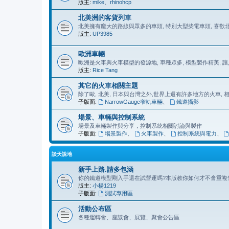
版主:
mike
、
rhinohcp
北美洲的客貨列車
北美擁有龐大的路線與眾多的車頭, 特別大型柴電車頭, 喜
版主:
UP3985
歐洲車輛
歐洲是火車與火車模型的發源地, 車種眾多, 模型製作精美, 
版主:
Rice Tang
其它的火車相關主題
除了歐, 北美, 日本與台灣之外,世界上還有許多地方的火車,
子版面:
NarrowGauge窄軌車輛
、
鐵道攝影
場景、車輛與控制系統
場景及車輛製作與分享，控制系統相關討論與製作
子版面:
場景製作
、
火車製作
、
控制系統與電力
、
談天說地
新手上路.請多包涵
你的鐵道模型剛入手還在試營運嗎?本版教你如何才不會重複
版主:
小楊1219
子版面:
測試專用區
活動公布區
各種運轉會、座談會、展覽、聚會公告區