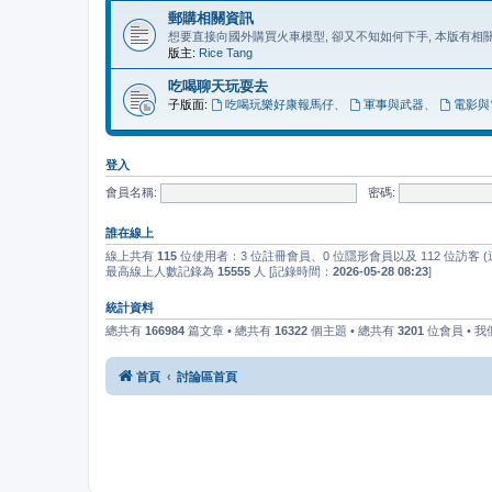
郵購相關資訊
想要直接向國外購買火車模型, 卻又不知如何下手, 本版有
版主:
Rice Tang
吃喝聊天玩耍去
子版面:
吃喝玩樂好康報馬仔
、
軍事與武器
、
電影與
登入
會員名稱:
密碼:
誰在線上
線上共有
115
位使用者：3 位註冊會員、0 位隱形會員以及 112 位訪客
最高線上人數記錄為
15555
人 [記錄時間：
2026-05-28 08:23
]
統計資料
總共有
166984
篇文章 • 總共有
16322
個主題 • 總共有
3201
位會員 • 
首頁
討論區首頁