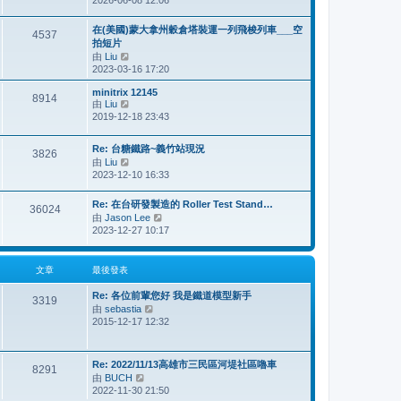
2026-06-08 12:06
視
最
後
在(美國)蒙大拿州穀倉塔裝運一列飛梭列車___空
4537
發
拍短片
表
由
Liu
檢
2023-03-16 17:20
視
最
minitrix 12145
後
8914
由
Liu
檢
發
2019-12-18 23:43
視
表
最
後
Re: 台糖鐵路~義竹站現況
3826
發
由
Liu
檢
表
2023-12-10 16:33
視
最
後
Re: 在台研發製造的 Roller Test Stand…
36024
發
由
Jason Lee
檢
表
2023-12-27 10:17
視
最
後
文章
最後發表
發
表
Re: 各位前輩您好 我是鐵道模型新手
3319
由
sebastia
檢
2015-12-17 12:32
視
最
後
發
Re: 2022/11/13高雄市三民區河堤社區嚕車
8291
表
由
BUCH
檢
2022-11-30 21:50
視