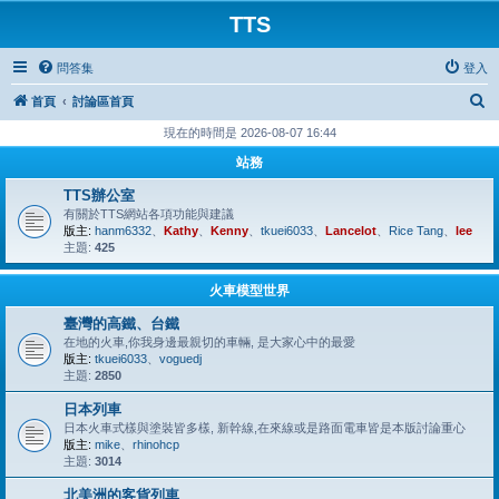
TTS
問答集
登入
搜
首頁
討論區首頁
尋
現在的時間是 2026-08-07 16:44
站務
TTS辦公室
有關於TTS網站各項功能與建議
版主:
hanm6332
、
Kathy
、
Kenny
、
tkuei6033
、
Lancelot
、
Rice Tang
、
lee
主題:
425
火車模型世界
臺灣的高鐵、台鐵
在地的火車,你我身邊最親切的車輛, 是大家心中的最愛
版主:
tkuei6033
、
voguedj
主題:
2850
日本列車
日本火車式樣與塗裝皆多樣, 新幹線,在來線或是路面電車皆是本版討論重心
版主:
mike
、
rhinohcp
主題:
3014
北美洲的客貨列車