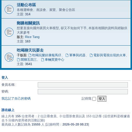
活動公布區
各種運轉會、座談會、展覽、聚會公告區
主題:
314
郵購相關資訊
想要直接向國外購買火車模型, 卻又不知如何下手, 本版有相關的資料與經驗供
大家參考
版主:
Rice Tang
主題:
163
吃喝聊天玩耍去
子版面:
吃喝玩樂好康報馬仔
、
軍事與武器
、
電影與電視出現的火車
、
閒聊五四三
、
車輛買賣中心
主題:
3541
登入
會員名稱:
密碼:
我忘記了自己的密碼
記得我
誰在線上
線上共有
155
位使用者：2 位註冊會員、0 位隱形會員以及 153 位訪客 (這些資料是根據過
去 5 分鐘內使用者的活動記錄)
最高線上人數記錄為
15555
人 [記錄時間：
2026-05-28 08:23
]