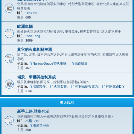
北美擁有龐大的路線與眾多的車頭, 特別大型柴電車頭, 喜歡北美火車的車友記
得多發表
版主:
UP3985
主題:
605
歐洲車輛
歐洲是火車與火車模型的發源地, 車種眾多, 模型製作精美, 讓人愛不釋手
版主:
Rice Tang
主題:
1089
其它的火車相關主題
除了歐, 北美, 日本與台灣之外,世界上還有許多地方的火車, 相關資料與大家分
享吧
子版面:
NarrowGauge窄軌車輛
、
鐵道攝影
主題:
467
場景、車輛與控制系統
場景及車輛製作與分享，控制系統相關討論與製作
子版面:
場景製作
、
火車製作
、
控制系統與電力
、
控制電路DIY
主題:
3141
談天說地
新手上路.請多包涵
你的鐵道模型剛入手還在試營運嗎?本版教你如何才不會重複售票~
版主:
小楊1219
子版面:
測試專用區
主題:
350