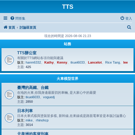
TTS
問答集
登入
搜
首頁
討論區首頁
尋
現在的時間是 2026-08-06 21:23
站務
TTS辦公室
有關於TTS網站各項功能與建議
版主:
hanm6332
、
Kathy
、
Kenny
、
tkuei6033
、
Lancelot
、
Rice Tang
、
lee
主題:
425
火車模型世界
臺灣的高鐵、台鐵
在地的火車,你我身邊最親切的車輛, 是大家心中的最愛
版主:
tkuei6033
、
voguedj
主題:
2850
日本列車
日本火車式樣與塗裝皆多樣, 新幹線,在來線或是路面電車皆是本版討論重心
版主:
mike
、
rhinohcp
主題:
3014
北美洲的客貨列車