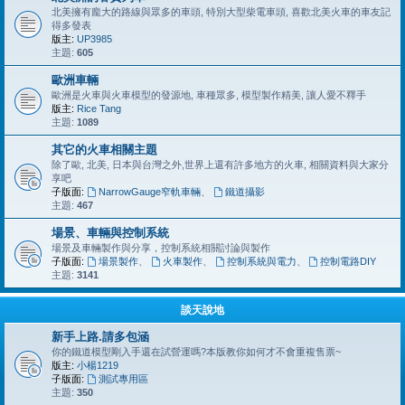
北美擁有龐大的路線與眾多的車頭, 特別大型柴電車頭, 喜歡北美火車的車友記
得多發表
版主:
UP3985
主題:
605
歐洲車輛
歐洲是火車與火車模型的發源地, 車種眾多, 模型製作精美, 讓人愛不釋手
版主:
Rice Tang
主題:
1089
其它的火車相關主題
除了歐, 北美, 日本與台灣之外,世界上還有許多地方的火車, 相關資料與大家分
享吧
子版面:
NarrowGauge窄軌車輛
、
鐵道攝影
主題:
467
場景、車輛與控制系統
場景及車輛製作與分享，控制系統相關討論與製作
子版面:
場景製作
、
火車製作
、
控制系統與電力
、
控制電路DIY
主題:
3141
談天說地
新手上路.請多包涵
你的鐵道模型剛入手還在試營運嗎?本版教你如何才不會重複售票~
版主:
小楊1219
子版面:
測試專用區
主題:
350