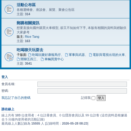
活動公布區
各種運轉會、座談會、展覽、聚會公告區
主題:
314
郵購相關資訊
想要直接向國外購買火車模型, 卻又不知如何下手, 本版有相關的資料與經驗供
大家參考
版主:
Rice Tang
主題:
163
吃喝聊天玩耍去
子版面:
吃喝玩樂好康報馬仔
、
軍事與武器
、
電影與電視出現的火車
、
閒聊五四三
、
車輛買賣中心
主題:
3541
登入
會員名稱:
密碼:
我忘記了自己的密碼
記得我
誰在線上
線上共有
103
位使用者：4 位註冊會員、0 位隱形會員以及 99 位訪客 (這些資料是根據過
去 5 分鐘內使用者的活動記錄)
最高線上人數記錄為
15555
人 [記錄時間：
2026-05-28 08:23
]