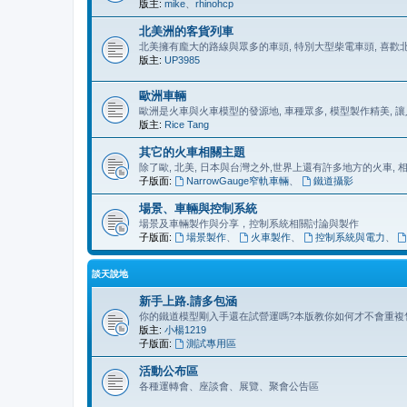
版主:
mike
、
rhinohcp
北美洲的客貨列車
北美擁有龐大的路線與眾多的車頭, 特別大型柴電車頭, 喜
版主:
UP3985
歐洲車輛
歐洲是火車與火車模型的發源地, 車種眾多, 模型製作精美, 
版主:
Rice Tang
其它的火車相關主題
除了歐, 北美, 日本與台灣之外,世界上還有許多地方的火車,
子版面:
NarrowGauge窄軌車輛
、
鐵道攝影
場景、車輛與控制系統
場景及車輛製作與分享，控制系統相關討論與製作
子版面:
場景製作
、
火車製作
、
控制系統與電力
、
談天說地
新手上路.請多包涵
你的鐵道模型剛入手還在試營運嗎?本版教你如何才不會重複
版主:
小楊1219
子版面:
測試專用區
活動公布區
各種運轉會、座談會、展覽、聚會公告區