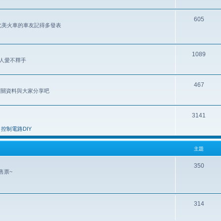
605
歡北美火車的車友記得多發表
1089
讓人愛不釋手
467
 相關資料與大家分享吧
3141
控制電路DIY
主題
350
售票~
314