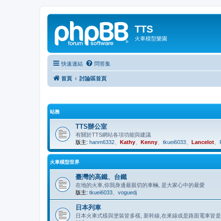
TTS
火車模型樂園
快速連結
問答集
首頁
討論區首頁
站務
TTS辦公室
有關於TTS網站各項功能與建議
版主:
hanm6332
、
Kathy
、
Kenny
、
tkuei6033
、
Lancelot
、
火車模型世界
臺灣的高鐵、台鐵
在地的火車,你我身邊最親切的車輛, 是大家心中的最愛
版主:
tkuei6033
、
voguedj
日本列車
日本火車式樣與塗裝皆多樣, 新幹線,在來線或是路面電車皆