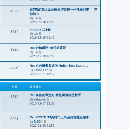
2026-06-08 12:06
視
最
後
在(美國)蒙大拿州穀倉塔裝運一列飛梭列車___空
4537
發
拍短片
表
由
Liu
檢
2023-03-16 17:20
視
最
minitrix 12145
後
8914
由
Liu
檢
發
2019-12-18 23:43
視
表
最
後
Re: 台糖鐵路~義竹站現況
3826
發
由
Liu
檢
表
2023-12-10 16:33
視
最
後
Re: 在台研發製造的 Roller Test Stand…
36024
發
由
Jason Lee
檢
表
2023-12-27 10:17
視
最
後
文章
最後發表
發
表
Re: 各位前輩您好 我是鐵道模型新手
3319
由
sebastia
檢
2015-12-17 12:32
視
最
後
發
Re: 2022/11/13高雄市三民區河堤社區嚕車
8291
表
由
BUCH
檢
2022-11-30 21:50
視