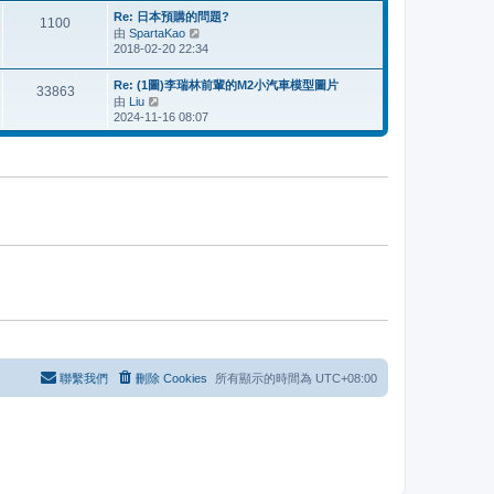
最
Re: 日本預購的問題?
後
1100
由
SpartaKao
檢
發
2018-02-20 22:34
視
表
最
後
Re: (1圖)李瑞林前輩的M2小汽車模型圖片
33863
發
由
Liu
檢
表
2024-11-16 08:07
視
最
後
發
表
聯繫我們
刪除 Cookies
所有顯示的時間為
UTC+08:00