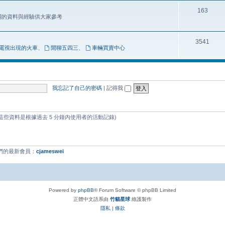
163
相關的資料與經驗供大家參考
3541
電視出現的火車
、
閒聊五四三
、
車輛買賣中心
我忘記了自己的密碼
|
記得我
 (這些資料是根據過去 5 分鐘內使用者的活動記錄)
我們的最新會員：
cjameswei
Powered by
phpBB
® Forum Software © phpBB Limited
正體中文語系由
竹貓星球
維護製作
隱私
|
條款