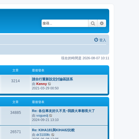
搜尋
進階搜尋
登入
現在的時間是 2026-08-07 10:11
文章
最後發表
請自行重新設定討論區語系
3214
由
Kenny
檢
2021-03-29 00:50
視
最
後
文章
最後發表
發
表
Re: 各位車友好久不見~我跟火車都長大了
34885
由
voguedj
檢
2024-09-21 13:10
視
最
後
Re: KIHA181與KIHA82比較
26571
發
由
dr3100lfc
檢
表