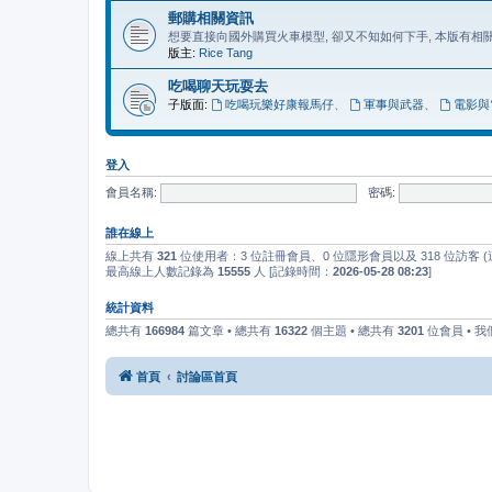
郵購相關資訊
想要直接向國外購買火車模型, 卻又不知如何下手, 本版有
版主:
Rice Tang
吃喝聊天玩耍去
子版面:
吃喝玩樂好康報馬仔
、
軍事與武器
、
電影與
登入
會員名稱:
密碼:
誰在線上
線上共有
321
位使用者：3 位註冊會員、0 位隱形會員以及 318 位訪客
最高線上人數記錄為
15555
人 [記錄時間：
2026-05-28 08:23
]
統計資料
總共有
166984
篇文章 • 總共有
16322
個主題 • 總共有
3201
位會員 • 
首頁
討論區首頁