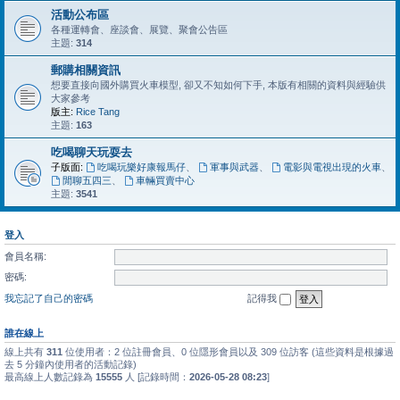
活動公布區
各種運轉會、座談會、展覽、聚會公告區
主題:
314
郵購相關資訊
想要直接向國外購買火車模型, 卻又不知如何下手, 本版有相關的資料與經驗供
大家參考
版主:
Rice Tang
主題:
163
吃喝聊天玩耍去
子版面:
吃喝玩樂好康報馬仔
、
軍事與武器
、
電影與電視出現的火車
、
閒聊五四三
、
車輛買賣中心
主題:
3541
登入
會員名稱:
密碼:
我忘記了自己的密碼
記得我
誰在線上
線上共有
311
位使用者：2 位註冊會員、0 位隱形會員以及 309 位訪客 (這些資料是根據過
去 5 分鐘內使用者的活動記錄)
最高線上人數記錄為
15555
人 [記錄時間：
2026-05-28 08:23
]