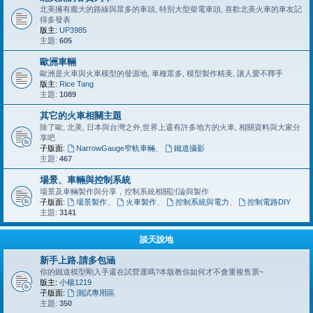
北美擁有龐大的路線與眾多的車頭, 特別大型柴電車頭, 喜歡北美火車的車友記
得多發表
版主:
UP3985
主題:
605
歐洲車輛
歐洲是火車與火車模型的發源地, 車種眾多, 模型製作精美, 讓人愛不釋手
版主:
Rice Tang
主題:
1089
其它的火車相關主題
除了歐, 北美, 日本與台灣之外,世界上還有許多地方的火車, 相關資料與大家分
享吧
子版面:
NarrowGauge窄軌車輛
、
鐵道攝影
主題:
467
場景、車輛與控制系統
場景及車輛製作與分享，控制系統相關討論與製作
子版面:
場景製作
、
火車製作
、
控制系統與電力
、
控制電路DIY
主題:
3141
談天說地
新手上路.請多包涵
你的鐵道模型剛入手還在試營運嗎?本版教你如何才不會重複售票~
版主:
小楊1219
子版面:
測試專用區
主題:
350