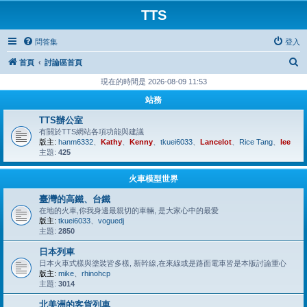
TTS
問答集
登入
搜
首頁
討論區首頁
尋
現在的時間是 2026-08-09 11:53
站務
TTS辦公室
有關於TTS網站各項功能與建議
版主:
hanm6332
、
Kathy
、
Kenny
、
tkuei6033
、
Lancelot
、
Rice Tang
、
lee
主題:
425
火車模型世界
臺灣的高鐵、台鐵
在地的火車,你我身邊最親切的車輛, 是大家心中的最愛
版主:
tkuei6033
、
voguedj
主題:
2850
日本列車
日本火車式樣與塗裝皆多樣, 新幹線,在來線或是路面電車皆是本版討論重心
版主:
mike
、
rhinohcp
主題:
3014
北美洲的客貨列車