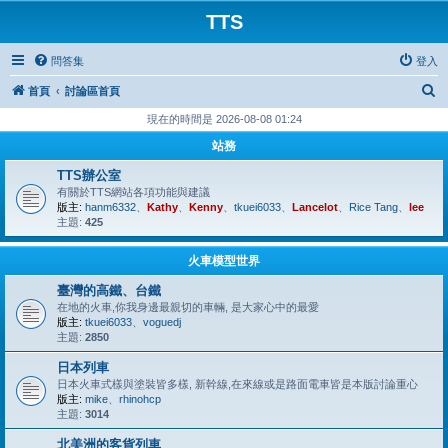
TTS
問答集
登入
搜
首頁
討論區首頁
尋
現在的時間是 2026-08-08 01:24
站務
TTS辦公室
有關於TTS網站各項功能與建議
版主:
hanm6332
、
Kathy
、
Kenny
、
tkuei6033
、
Lancelot
、
Rice Tang
、
lee
主題:
425
火車模型世界
臺灣的高鐵、台鐵
在地的火車,你我身邊最親切的車輛, 是大家心中的最愛
版主:
tkuei6033
、
voguedj
主題:
2850
日本列車
日本火車式樣與塗裝皆多樣, 新幹線,在來線或是路面電車皆是本版討論重心
版主:
mike
、
rhinohcp
主題:
3014
北美洲的客貨列車