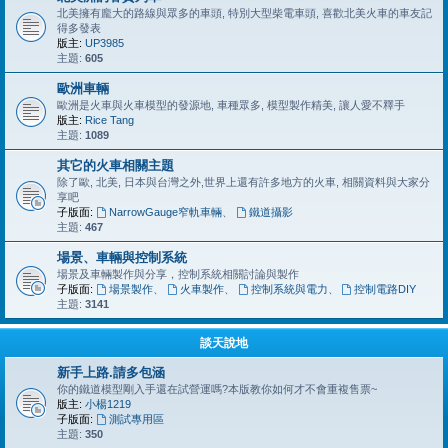
北美擁有龐大的路線與眾多的車頭, 特別大型柴電車頭, 喜歡北美火車的車友記
得多發表
版主:
UP3985
主題:
605
歐洲車輛
歐洲是火車與火車模型的發源地, 車種眾多, 模型製作精美, 讓人愛不釋手
版主:
Rice Tang
主題:
1089
其它的火車相關主題
除了歐, 北美, 日本與台灣之外,世界上還有許多地方的火車, 相關資料與大家分
享吧
子版面:
NarrowGauge窄軌車輛
、
鐵道攝影
主題:
467
場景、車輛與控制系統
場景及車輛製作與分享，控制系統相關討論與製作
子版面:
場景製作
、
火車製作
、
控制系統與電力
、
控制電路DIY
主題:
3141
談天說地
新手上路.請多包涵
你的鐵道模型剛入手還在試營運嗎?本版教你如何才不會重複售票~
版主:
小楊1219
子版面:
測試專用區
主題:
350