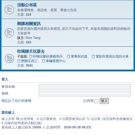
活動公布區
各種運轉會、座談會、展覽、聚會公告區
主題:
314
郵購相關資訊
想要直接向國外購買火車模型, 卻又不知如何下手, 本版有相關的資料與經驗供
大家參考
版主:
Rice Tang
主題:
163
吃喝聊天玩耍去
子版面:
吃喝玩樂好康報馬仔
、
軍事與武器
、
電影與電視出現的火車
、
閒聊五四三
、
車輛買賣中心
主題:
3541
登入
會員名稱:
密碼:
我忘記了自己的密碼
記得我
誰在線上
線上共有
75
位使用者：4 位註冊會員、0 位隱形會員以及 71 位訪客 (這些資料是根據過去
5 分鐘內使用者的活動記錄)
最高線上人數記錄為
15555
人 [記錄時間：
2026-05-28 08:23
]