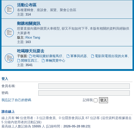
活動公布區
各種運轉會、座談會、展覽、聚會公告區
主題:
314
郵購相關資訊
想要直接向國外購買火車模型, 卻又不知如何下手, 本版有相關的資料與經驗供
大家參考
版主:
Rice Tang
主題:
163
吃喝聊天玩耍去
子版面:
吃喝玩樂好康報馬仔
、
軍事與武器
、
電影與電視出現的火車
、
閒聊五四三
、
車輛買賣中心
主題:
3541
登入
會員名稱:
密碼:
我忘記了自己的密碼
記得我
誰在線上
線上共有
90
位使用者：3 位註冊會員、0 位隱形會員以及 87 位訪客 (這些資料是根據過去
5 分鐘內使用者的活動記錄)
最高線上人數記錄為
15555
人 [記錄時間：
2026-05-28 08:23
]