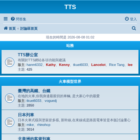
TTS
問答集
登入
搜
首頁
討論區首頁
尋
現在的時間是 2026-08-08 01:02
站務
TTS辦公室
有關於TTS網站各項功能與建議
版主:
hanm6332
、
Kathy
、
Kenny
、
tkuei6033
、
Lancelot
、
Rice Tang
、
lee
主題:
425
火車模型世界
臺灣的高鐵、台鐵
在地的火車,你我身邊最親切的車輛, 是大家心中的最愛
版主:
tkuei6033
、
voguedj
主題:
2850
日本列車
日本火車式樣與塗裝皆多樣, 新幹線,在來線或是路面電車皆是本版討論重心
版主:
mike
、
rhinohcp
主題:
3014
北美洲的客貨列車