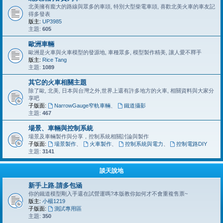
北美擁有龐大的路線與眾多的車頭, 特別大型柴電車頭, 喜歡北美火車的車友記
得多發表
版主:
UP3985
主題:
605
歐洲車輛
歐洲是火車與火車模型的發源地, 車種眾多, 模型製作精美, 讓人愛不釋手
版主:
Rice Tang
主題:
1089
其它的火車相關主題
除了歐, 北美, 日本與台灣之外,世界上還有許多地方的火車, 相關資料與大家分
享吧
子版面:
NarrowGauge窄軌車輛
、
鐵道攝影
主題:
467
場景、車輛與控制系統
場景及車輛製作與分享，控制系統相關討論與製作
子版面:
場景製作
、
火車製作
、
控制系統與電力
、
控制電路DIY
主題:
3141
談天說地
新手上路.請多包涵
你的鐵道模型剛入手還在試營運嗎?本版教你如何才不會重複售票~
版主:
小楊1219
子版面:
測試專用區
主題:
350